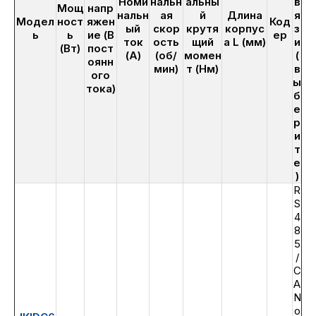
Номи
нальн
альны
в
Мощ
напр
нальн
ая
й
Длина
я
Модел
ност
яжен
Код
ый
скор
крутя
корпус
з
ь
ь
ие (В
ер
ток
ость
щий
а L (мм)
и
(Вт)
пост
(А)
(об/
момен
(
оянн
мин)
т (Нм)
в
ого
ы
тока)
б
е
р
и
т
е
)
R
S
4
8
5
/
C
A
N
o