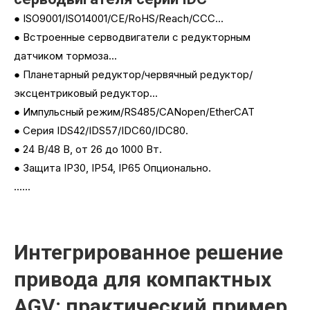
● ISO9001/ISO14001/CE/RoHS/Reach/CCC...
● Встроенные серводвигатели с редукторным
датчиком тормоза...
● Планетарный редуктор/червячный редуктор/
эксцентриковый редуктор...
● Импульсный режим/RS485/CANopen/EtherCAT
● Серия IDS42/IDS57/IDC60/IDC80.
● 24 В/48 В, от 26 до 1000 Вт.
● Защита IP30, IP54, IP65 Опционально.
......
Интегрированное решение
привода для компактных
AGV: практический пример