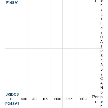
т
e
P148A1
n
/
E
t
h
e
r
C
A
T
R
S
4
8
5
/
C
A
N
o
JKIDC6
17би
p
0-
400
48
11.5
3000
1.27
116.3
т
e
P248A1
n