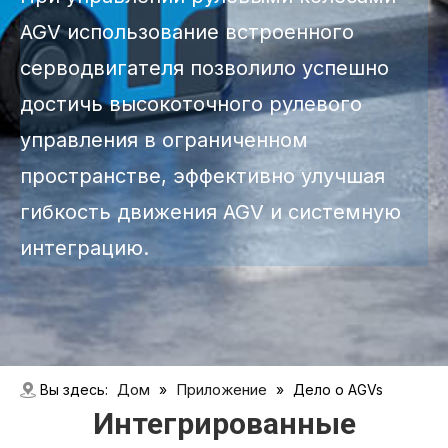
AGV использование встроенного
серводвигателя позволило успешно
достичь высокоточного рулевого
управления в ограниченном
пространстве, эффективно улучшая
гибкость движения AGV и системную
интеграцию.
Дом
Приложение
Вы здесь:
»
»
Дело о AGVs
Интегрированные