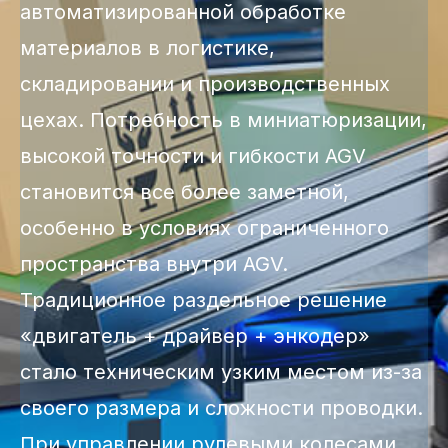
автоматизированной обработке
материалов в логистике,
складировании и производственных
цехах. Потребность в миниатюризации,
высокой точности и гибкости AGV
становится все более заметной,
особенно в условиях ограниченного
пространства внутри AGV.
Традиционное раздельное решение
«двигатель + драйвер + энкодер»
стало техническим узким местом из-за
своего размера и сложности проводки.
При управлении рулевыми колесами