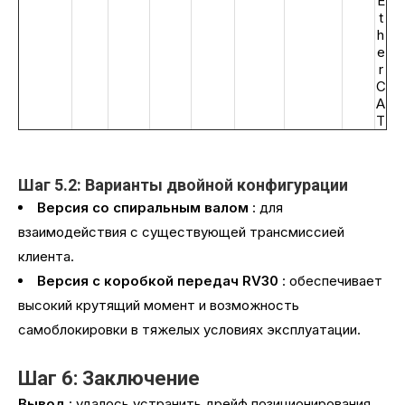
E
t
h
e
r
C
A
T
Шаг 5.2: Варианты двойной конфигурации
Версия со спиральным валом
: для
взаимодействия с существующей трансмиссией
клиента.
Версия с коробкой передач RV30
: обеспечивает
высокий крутящий момент и возможность
самоблокировки в тяжелых условиях эксплуатации.
Шаг 6: Заключение
Вывод
: удалось устранить дрейф позиционирования,