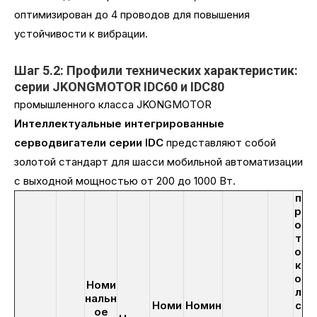
оптимизирован до 4 проводов для повышения
устойчивости к вибрации.
Шаг 5.2: Профили технических характеристик:
серии JKONGMOTOR IDC60 и IDC80
промышленного класса JKONGMOTOR
Интеллектуальные интегрированные
серводвигатели серии IDC
представляют собой
золотой стандарт для шасси мобильной автоматизации
с выходной мощностью от 200 до 1000 Вт.
п
р
о
т
о
к
о
Номи
л
нальн
Номи
Номин
с
ое