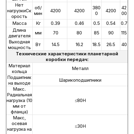
Нет
об/
380
42
нагрузкиСк
4200
4200
4200
мин
0
00
орость
Масса
Кг
0.39
0.46
0.5
0.54
0.7
Длина
мм
70
80
85
90
115
двигателя
Выходная
Вт
14.5
16.2
18.5
26.5
40
мощность
Технические характеристики планетарной
коробки передач:
Материал
Металл
кольца
Подшипник
Шарикоподшипники
на выходе
Макс.
Радиальная
нагрузка (10
≤80Н
мм от
фланца)
Макс,
осевая
≤30Н
нагрузка на