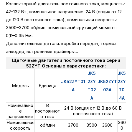
Коллекторный двигатель постоянного тока, мощность:
42–132 Вт, номинальное напряжение: 24 В (опция от 12
до 120 В постоянного тока), номинальная скорость:
3500–3700 об/мин, номинальный крутящий момент:
0,11–0,35 Нм.
Дополнительные детали: коробка передач, тормоз,
энкодер, встроенные драйверы...
Щеточные двигатели постоянного тока серии
52ZYT Основные характеристики:
JK5
JK5
JK52ZYT01
2ZY
JK52ZYT
2ZY
Модель
Единица
A
T02
03A
T0
A
4A
Номинально
В
24 В (опция от 12 В до 60 В
е
постоянног
постоянного тока)
напряжение
о тока
Номинальная
360
об/мин
3700
3500
3600
скорость
0