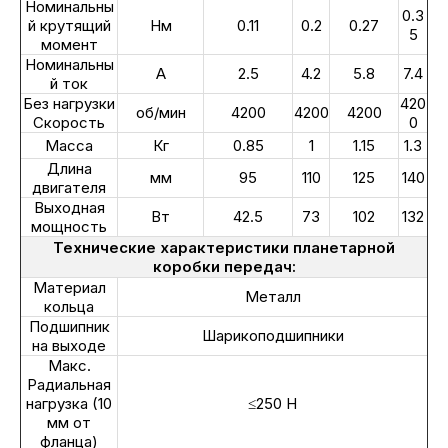
Номинальны
0.3
й крутящий
Нм
0.11
0.2
0.27
5
момент
Номинальны
А
2.5
4.2
5.8
7.4
й ток
Без нагрузки
420
об/мин
4200
4200
4200
Скорость
0
Масса
Кг
0.85
1
1.15
1.3
Длина
мм
95
110
125
140
двигателя
Выходная
Вт
42.5
73
102
132
мощность
Технические характеристики планетарной
коробки передач:
Материал
Металл
кольца
Подшипник
Шарикоподшипники
на выходе
Макс.
Радиальная
нагрузка (10
≤250 Н
мм от
фланца)