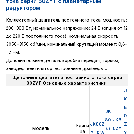
тока серии 80ZYT с планетарным
редуктором
Коллекторный двигатель постоянного тока, мощность:
200–383 Вт, номинальное напряжение: 24 В (опция от 12
до 220 В постоянного тока), номинальная скорость:
3050–3150 об/мин, номинальный крутящий момент: 0,6–
1,2 Нм.
Дополнительные детали: коробка передач, тормоз,
энкодер, вентилятор, встроенные драйверы...
Щеточные двигатели постоянного тока серии
80ZYT Основные характеристики:
J
K
8
JK
0
80
JK8
JK80Z
Z
Едини
Модель
ZY
0ZY
ца
YT01A
Y