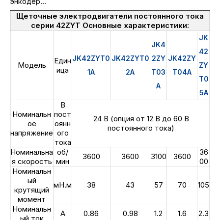
энкодер...
Щеточные электродвигатели постоянного тока
серии 42ZYT Основные характеристики:
JK
JK4
42
JK42ZYT0
JK42ZYT0
2ZY
JK42ZY
Един
Модель
ZY
ица
1A
2A
T03
T04A
T0
A
5A
В
Номинальн
пост
24 В (опция от 12 В до 60 В
ое
оянн
постоянного тока)
напряжение
ого
тока
Номинальна
об/
36
3600
3600
3100
3600
я скорость
мин
00
Номинальн
ый
мН.м
38
43
57
70
105
крутящий
момент
Номинальн
А
0.86
0.98
1.2
1.6
2.3
ый ток