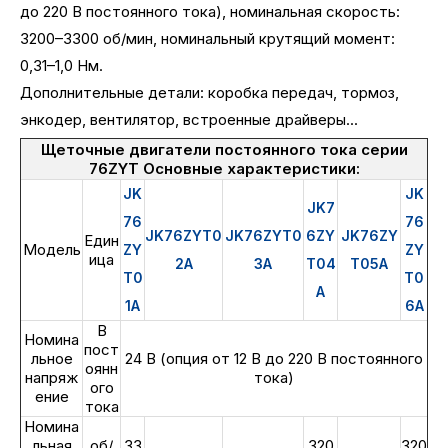
до 220 В постоянного тока), номинальная скорость:
3200–3300 об/мин, номинальный крутящий момент:
0,31–1,0 Нм.
Дополнительные детали: коробка передач, тормоз,
энкодер, вентилятор, встроенные драйверы...
Щеточные двигатели постоянного тока серии
76ZYT Основные характеристики:
JK
JK
JK7
76
76
JK76ZYT0
JK76ZYT0
6ZY
JK76ZY
Един
Модель
ZY
ZY
ица
2A
3A
T04
T05A
T0
T0
A
1A
6A
В
Номина
пост
льное
24 В (опция от 12 В до 220 В постоянного
оянн
напряж
тока)
ого
ение
тока
Номина
льная
об/
33
320
320