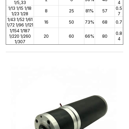
1/5,33
4
1/13 1/15 1/18
0.5
8
25
81%
57
1/23 1/28
7
1/43 1/52 1/61
16
50
73%
68
0.7
1/72 1/96 1/121
1/154 1/187
0.8
1/220 1/260
20
60
66%
80
4
1/307