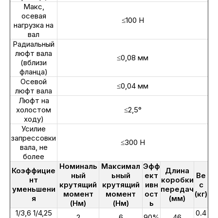
Макс,
осевая
≤100 Н
нагрузка на
вал
Радиальный
люфт вала
≤0,08 мм
(вблизи
фланца)
Осевой
≤0,04 мм
люфт вала
Люфт на
холостом
≤2,5°
ходу)
Усилие
запрессовки
≤300 Н
вала, не
более
Номиналь
Максимал
Эфф
Коэффицие
Длина
ный
ьный
ект
Ве
нт
коробки
крутящий
крутящий
ивн
с
уменьшени
передач
момент
момент
ост
(кг)
я
(мм)
(Нм)
(Нм)
ь
1/3,6 1/4,25
0.4
2
6
90%
46