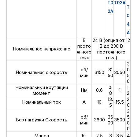
T0
T03A
T
2A
0
4
A
В
24 В (опция от 12
посто
В до 230 В
Номинальное напряжение
янного
постоянного
тока
тока)
3
об/
31
0
Номинальная скорость
3150
3050
мин
50
5
0
Номинальный крутящий
0.
1.
Нм
0.6
1
момент
8
2
13.
2
Номинальный ток
А
10
15.5
5
0
3
об/
36
5
Без нагрузки Скорость
3600
3500
мин
00
0
0
Масса
Кг
2.5
3
3.5
4