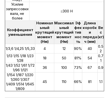
Усилие
запрессовки
≤300 Н
вала, не
более
Номинал
Максимал
Эф
Длина
ьный
ьный
фек
коробк
Ве
Коэффициент
крутящий
крутящий
тив
и
с
уменьшения
момент
момент
нос
переда
(кг)
(Нм)
(Нм)
ть
ч (мм)
0.5
1/3,6 1/4,25 1/5,33
4
12
90%
40
2
1/13 1/15 1/18 1/23
0.7
18
50
81%
54
1/28
1
1/43 1/52 1/61 1/72
36
100
73%
67
0.9
1/96 1/121
1/154 1/187 1/220
1/260 1/307
45
110
66%
81
1.1
1/409 1/514 1/645
1/809