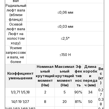
вал
Радиальный
люфт вала
≤0,06 мм
(вблизи
фланца)
Осевой
≤0,03 мм
люфт вала
Люфт на
холостом
≤2,5°
ходу)
Усилие
запрессовк
≤150 Н
и вала, не
более
Номинал
Максимал
Эф
Длина
Ве
ьный
ьный
фек
коробк
Коэффициент
с
крутящий
крутящий
тив
и
уменьшения
(кг
момент
момент
нос
переда
)
(Нм)
(Нм)
ть
ч (мм)
0.2
1/3,71 1/5,18
2
5
90%
34
7
0.3
14/1 19 1/27
8
20
81%
50
8
1/49 1/59 1/68 1/82
0.4