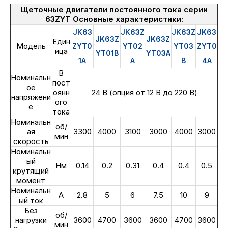
Щеточные двигатели постоянного тока серии
63ZYT Основные характеристики:
JK63
JK63Z
JK63Z
JK63
JK63Z
JK63Z
Един
Модель
ZYT0
YT02
YT03
ZYT0
ица
YT01B
YT03A
1A
A
B
4A
В
Номинальн
пост
ое
оянн
24 В (опция от 12 В до 220 В)
напряжени
ого
е
тока
Номинальн
об/
ая
3300
4000
3100
3000
4000
3000
мин
скорость
Номинальн
ый
Нм
0.14
0.2
0.31
0.4
0.4
0.5
крутящий
момент
Номинальн
А
2.8
5
6
7.5
10
9
ый ток
Без
об/
нагрузки
3600
4700
3600
3600
4700
3600
мин