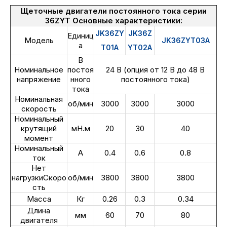
Щеточные двигатели постоянного тока серии
36ZYT Основные характеристики:
JK36ZY
JK36Z
Единиц
Модель
JK36ZYT03A
а
T01A
YT02A
В
Номинальное
постоя
24 В (опция от 12 В до 48 В
напряжение
нного
постоянного тока)
тока
Номинальная
об/мин
3000
3000
3000
скорость
Номинальный
крутящий
мН.м
20
30
40
момент
Номинальный
А
0.4
0.6
0.8
ток
Нет
нагрузкиСкоро
об/мин
3800
3800
3800
сть
Масса
Кг
0.26
0.3
0.34
Длина
мм
60
70
80
двигателя