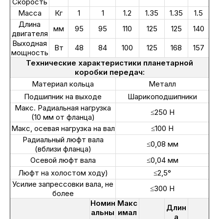
Скорость
Масса
Кг
1
1
1.2
1.35
1.35
1.5
Длина
мм
95
95
110
125
125
140
двигателя
Выходная
Вт
48
84
100
125
168
157
мощность
Технические характеристики планетарной
коробки передач:
Материал кольца
Металл
Подшипник на выходе
Шарикоподшипники
Макс. Радиальная нагрузка
≤250 Н
(10 мм от фланца)
Макс, осевая нагрузка на вал
≤100 Н
Радиальный люфт вала
≤0,08 мм
(вблизи фланца)
Осевой люфт вала
≤0,04 мм
Люфт на холостом ходу)
≤2,5°
Усилие запрессовки вала, не
≤300 Н
более
Номин
Макс
Длин
альны
имал
а