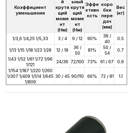
й
ьный
Эффе
коро
Коэффициент
крутя
крутя
Вес
ктивн
бки
уменьшения
щий
щий
(кг)
ость
пере
моме
моме
дач
нт
нт
(мм)
(Нм)
(Нм)
38 /
1/3,6 1/4,25 1/5,33
3 / 4
9 / 12
90%
0.5
40
36 /
50 /
1/13 1/15 1/18 1/23 1/28
12 / 18
81%
0.7
50
54
1/43 1/52 1/61 1/72 1/96
24/36
72/100
73%
61 / 67
0.9
1/121
1/154 1/187 1/220 1/260
1/307 1/409 1/514 1/645
30 / 45
90/110
66%
72 / 81
1.1
1/809