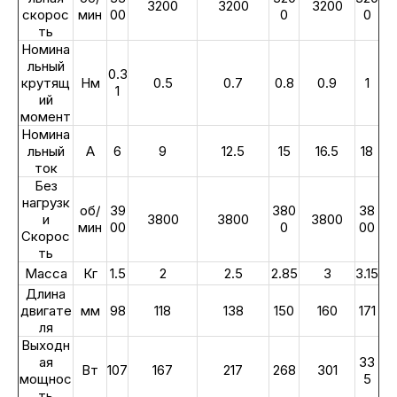
3200
3200
3200
скорос
мин
00
0
0
ть
Номина
льный
0.3
крутящ
Нм
0.5
0.7
0.8
0.9
1
1
ий
момент
Номина
льный
А
6
9
12.5
15
16.5
18
ток
Без
нагрузк
об/
39
380
38
и
3800
3800
3800
мин
00
0
00
Скорос
ть
Масса
Кг
1.5
2
2.5
2.85
3
3.15
Длина
двигате
мм
98
118
138
150
160
171
ля
Выходн
ая
33
Вт
107
167
217
268
301
мощнос
5
ть