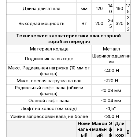
14
17
Длина двигателя
мм
120
160
0
5
3
26
Выходная мощность
Вт
200
320
8
5
3
Технические характеристики планетарной
коробки передач
Материал кольца
Металл
Шарикоподшипни
Подшипник на выходе
ки
Макс. Радиальная нагрузка (10 мм от
≤400 Н
фланца)
Макс, осевая нагрузка на вал
≤120 Н
Радиальный люфт вала (вблизи
≤0,08 мм
фланца)
Осевой люфт вала
≤0,04 мм
Люфт на холостом ходу)
≤1,5°
Усилие запрессовки вала, не более
≤300 Н
Номи
Макси
Э
Дли
нальн
мальн
ф
на
В
ый
ый
ф
кор