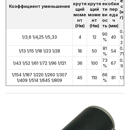
е
крутя
крутя
ек
обки
Коэффициент уменьшения
с
щий
щий
ти
пер
(к
моме
моме
вн
еда
г)
нт
нт
ос
ч
(Нм)
(Нм)
ть
(мм)
0.
90
1/3,6 1/4,25 1/5,33
4
12
40
5
%
2
81
0.
1/13 1/15 1/18 1/23 1/28
18
50
54
%
71
73
0.
1/43 1/52 1/61 1/72 1/96 1/121
36
100
67
%
9
1/154 1/187 1/220 1/260 1/307
66
45
110
81
1.1
1/409 1/514 1/645 1/809
%