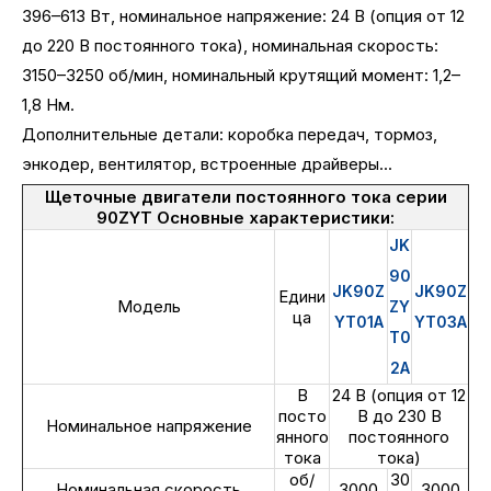
396–613 Вт, номинальное напряжение: 24 В (опция от 12
до 220 В постоянного тока), номинальная скорость:
3150–3250 об/мин, номинальный крутящий момент: 1,2–
1,8 Нм.
Дополнительные детали: коробка передач, тормоз,
энкодер, вентилятор, встроенные драйверы...
Щеточные двигатели постоянного тока серии
90ZYT Основные характеристики:
JK
90
JK90Z
JK90Z
Едини
Модель
ZY
ца
YT01A
YT03A
T0
2A
В
24 В (опция от 12
посто
В до 230 В
Номинальное напряжение
янного
постоянного
тока
тока)
об/
30
Номинальная скорость
3000
3000