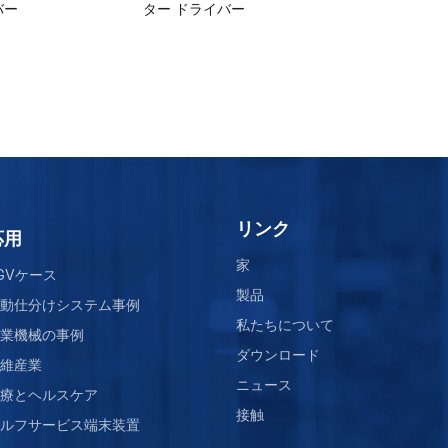
バー
ター ドライバー
グレード ステッ
リンク
応用
家
GVケース
製品
動仕分けシステム事例
私たちについて
業機械の事例
ダウンロード
維産業
ニュース
療とヘルスケア
接触
ルフサービス端末装置