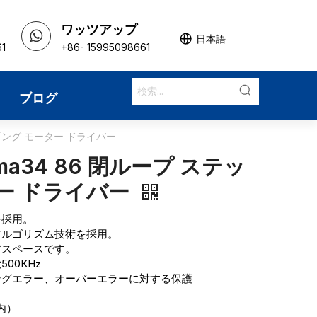
ワッツアップ
日本語
61
+86- 15995098661
ブログ
テッピング モーター ドライバー
ema34 86 閉ループ ステッ
ー ドライバー
を採用。
アルゴリズム技術を採用。
省スペースです。
00KHz
ングエラー、オーバーエラーに対する保護
以内）