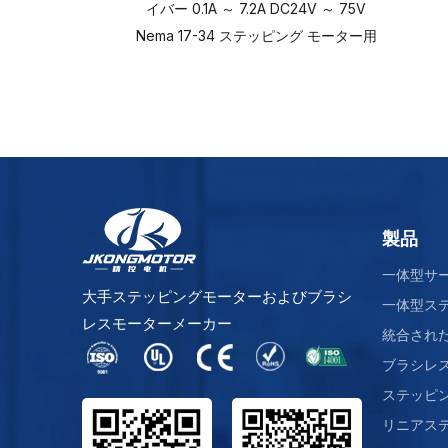
イバー 0.1A ～ 7.2A DC24V ～ 75V
Nema 17-34 ステッピング モーター用
製品
一体型サ
大手ステッピングモーターおよびブラシ
一体型ス
レスモーターメーカー
統合された 
ブラシレ
ステッピ
リニアス