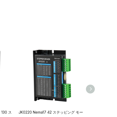
 130 ス
JK0220 Nema17 42 ステッピング モー
LMDM860H N