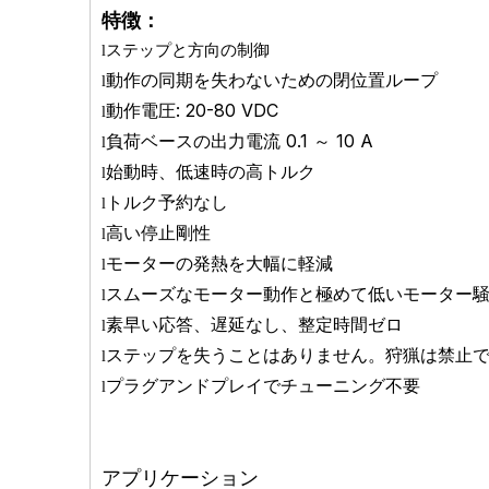
特徴：
ステップと方向の制御
l
動作の同期を失わないための閉位置ループ
l
動作電圧: 20-80 VDC
l
負荷ベースの出力電流 0.1 ～ 10 A
l
始動時、低速時の高トルク
l
トルク予約なし
l
高い停止剛性
l
モーターの発熱を大幅に軽減
l
スムーズなモーター動作と極めて低いモーター
l
素早い応答、遅延なし、整定時間ゼロ
l
ステップを失うことはありません。狩猟は禁止
l
プラグアンドプレイでチューニング不要
l
アプリケーション