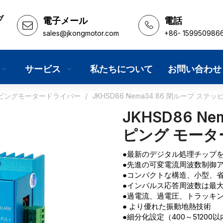
ブ
電子メール
電話
sales@jkongmotor.com
+86- 159950986
サービス
私たちについて
お問い合わせ
ピングモータードライバー
/
JKHSD86 Nema34 86 閉ループ ス
JKHSD86 N
ピング モータ
●最新のデジタル処理チップ
●先進の可変電流周波数制御
●コンパクトな構造、小型、
●インパルス応答周波数は最大5
●過電流、過電圧、トラッキ
● より優れた振動地熱技術
●細分化設定（400～51200