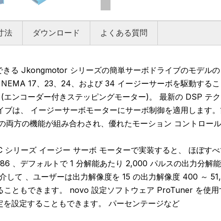
寸法
ダウンロード
よくある質問
を使用できる Jkongmotor シリーズの簡単サーボドライブのモデルの
。 NEMA 17、23、24、および 34 イージーサーボを駆動す
(エンコーダー付きステッピングモーター)。
最新の DSP 
イブは、
イージーサーボモーターにサーボ制御を適用します。
ムの両方の機能が組み合わされ、優れたモーション
コントロール
o SC シリーズ イージー サーボ モーターで実装すると、
ほぼすべ
86
、デフォルトで
1 分解能あたり 2,000 パルスの出力分解
を介して
、ユーザーは出力解像度を 15 の出力解像度
4
00 ～ 5
こともできます。 novo 設定ソフトウェア ProTuner 
定を設定することもできます。
パーセンテージなど