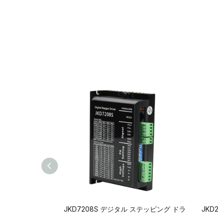
JKD7208S デジタル ステッピング ドラ
JKD