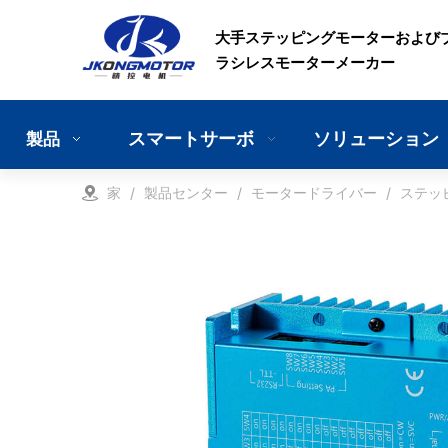
大手ステッピングモーターおよび
ラシレスモーターメーカー
スマートサーボ
ソリューション
製品
家
/
製品センター
/
モータードライバー
/
ステッ