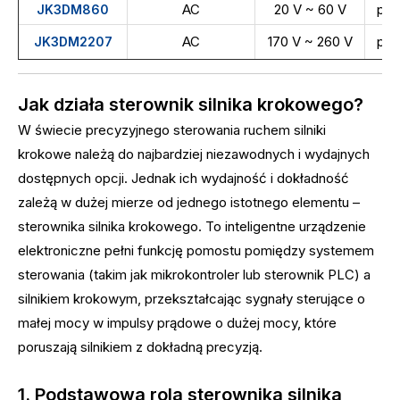
AC
20 V ~ 60 V
poj
JK3DM860
AC
170 V ~ 260 V
poj
JK3DM2207
Jak działa sterownik silnika krokowego?
W świecie precyzyjnego sterowania ruchem silniki
krokowe należą do najbardziej niezawodnych i wydajnych
dostępnych opcji. Jednak ich wydajność i dokładność
zależą w dużej mierze od jednego istotnego elementu –
sterownika silnika krokowego. To inteligentne urządzenie
elektroniczne pełni funkcję pomostu pomiędzy systemem
sterowania (takim jak mikrokontroler lub sterownik PLC) a
silnikiem krokowym, przekształcając sygnały sterujące o
małej mocy w impulsy prądowe o dużej mocy, które
poruszają silnikiem z dokładną precyzją.
1. Podstawowa rola sterownika silnika