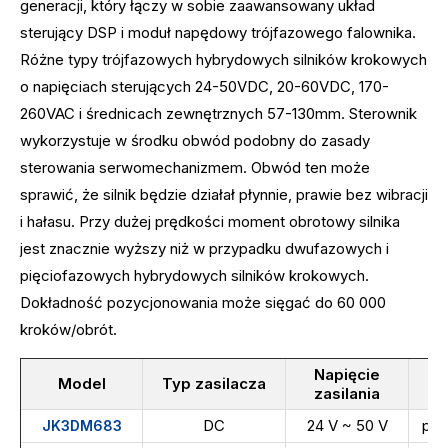
generacji, który łączy w sobie zaawansowany układ
sterujący DSP i moduł napędowy trójfazowego falownika.
Różne typy trójfazowych hybrydowych silników krokowych
o napięciach sterujących 24-50VDC, 20-60VDC, 170-
260VAC i średnicach zewnętrznych 57-130mm. Sterownik
wykorzystuje w środku obwód podobny do zasady
sterowania serwomechanizmem. Obwód ten może
sprawić, że silnik będzie działał płynnie, prawie bez wibracji
i hałasu. Przy dużej prędkości moment obrotowy silnika
jest znacznie wyższy niż w przypadku dwufazowych i
pięciofazowych hybrydowych silników krokowych.
Dokładność pozycjonowania może sięgać do 60 000
kroków/obrót.
Napięcie
Model
Typ zasilacza
L
zasilania
DC
24 V ~ 50 V
poj
JK3DM683