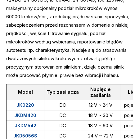
maksymalny opcjonalny podział mikrokroków wynosi
60000 kroków/obr., z redukcją prądu w stanie spoczynku,
zabezpieczeniem przed rezonansem w domenie o niskiej
prędkości, wejście filtrowanie sygnału, podział
mikrokroków według wybierania, raportowanie błędów
autotestu itp. charakterystyka. Nadaje się do stosowania
dwufazowych silników krokowych z otwartą pętlą z
precyzyjnym sterowaniem silnikiem, dzięki czemu silnik
może pracować płynnie, prawie bez wibracji i hałasu.
Napięcie
Model
Typ zasilacza
Licz
zasilania
DC
12 V ~ 24 V
pojedy
JK0220
DC
18 V ~ 30 V
pojedy
JKDM420
DC
18 V ~ 60 V
pojedy
JKDM542
DC
24 V ~ 72 V
pojedy
JKD5056S