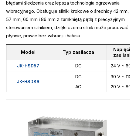
błędami śledzenia oraz lepsza technologia ogrzewania
wibracyjnego. Obsługuje silniki krokowe o średnicy 42 mm,
57 mm, 60 mm i 86 mm z zamkniętą pętlą z precyzyjnym
sterowaniem silnikiem, dzięki czemu silnik może pracować
płynnie, prawie bez wibracji i hałasu.
Napięcie
Model
Typ zasilacza
zasilania
DC
24 V ~ 60 V
JK-HSD57
DC
30 V ~ 110 V
JK-HSD86
AC
20 V ~ 80 V