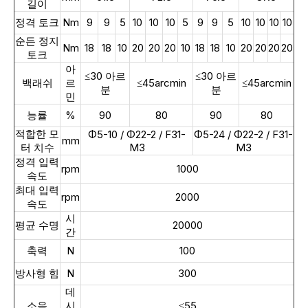
길이
정격 토크
Nm
9
9
5
10
10
10
5
9
9
5
10
10
10
10
순든 정지
Nm
18
18
10
20
20
20
10
18
18
10
20
20
20
20
토크
아
≤30 아르
≤30 아르
백래쉬
르
≤45arcmin
≤45arcmin
분
분
민
능률
%
90
80
90
80
적합한 모
Φ5-10 / Φ22-2 / F31-
Φ5-24 / Φ22-2 / F31-
mm
터 치수
M3
M3
정격 입력
rpm
1000
속도
최대 입력
rpm
2000
속도
시
평균 수명
20000
간
축력
N
100
방사형 힘
N
300
데
소음
시
≤55