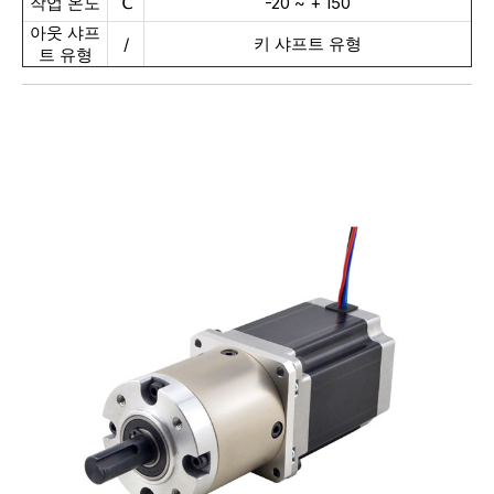
작업 온도
℃
-20 ~ + 150
아웃 샤프
/
키 샤프트 유형
트 유형