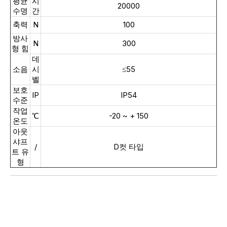
평균
시
20000
수명
간
축력
N
100
방사
N
300
형 힘
데
소음
시
≤55
벨
보호
IP
IP54
수준
작업
℃
-20 ~ + 150
온도
아웃
샤프
/
D컷 타입
트 유
형