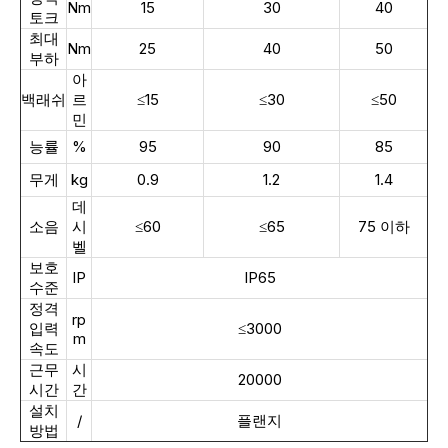
Nm
15
30
40
토크
최대
Nm
25
40
50
부하
아
백래쉬
르
≤15
≤30
≤50
민
능률
%
95
90
85
무게
kg
0.9
1.2
1.4
데
소음
시
≤60
≤65
75 이하
벨
보호
IP
IP65
수준
정격
rp
입력
≤3000
m
속도
근무
시
20000
시간
간
설치
/
플랜지
방법