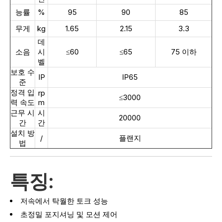
능률
%
95
90
85
무게
kg
1.65
2.15
3.3
데
소음
시
≤60
≤65
75 이하
벨
보호 수
IP
IP65
준
정격 입
rp
≤3000
력 속도
m
근무 시
시
20000
간
간
설치 방
/
플랜지
법
특징:
저속에서 탁월한 토크 성능
초정밀 포지셔닝 및 모션 제어