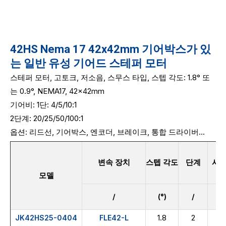
42HS Nema 17 42x42mm 기어박스가 있
는 일반 유성 기어드 스테퍼 모터
스테퍼 모터, 고토크, 저소음, 스무스 타입, 스텝 각도: 1.8° 또
는 0.9°, NEMA17, 42x42mm
기어비: 1단:
4/5/10:1
2단계: 20/25/50/100:1
옵션: 리드선, 기어박스, 엔코더, 브레이크, 통합 드라이버...
변속 장치
스텝 각도
단계
샤
모델
/
(°)
/
/
1.8
2
둥
JK42HS25-0404
FLE42-L