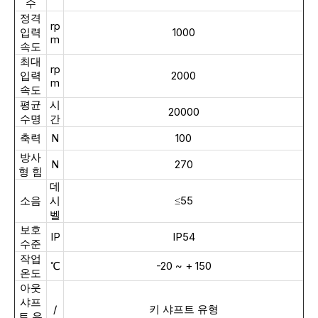
수
정격
rp
입력
1000
m
속도
최대
rp
입력
2000
m
속도
평균
시
20000
수명
간
축력
N
100
방사
N
270
형 힘
데
소음
시
≤55
벨
보호
IP
IP54
수준
작업
℃
-20 ~ + 150
온도
아웃
샤프
/
키 샤프트 유형
트 유