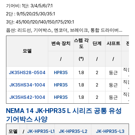
기어비: 1단:
3/4/5/6/7:1
2단 : 9/15/20/25/30/35:1
3단: 45/100/120/140/150/175/210:1
옵션: 리드선, 기어박스, 엔코더, 브레이크, 통합 드라이버...
스텝 각
변속 장치
단계
샤프트
전선
도
모델
/
(°)
/
/
/
직접 
1.8
2
둥근
JK35HS28-0504
HPR35
선
직접 
1.8
2
둥근
JK35HS34-1004
HPR35
선
직접 
1.8
2
둥근
JK35HS42-1004
HPR35
선
NEMA 14 JK-HPR35 L 시리즈 공통 유성
기어박스 사양
모델
/
JK-HPR35-L1
JK-HPR35-L2
JK-HPR35-L3