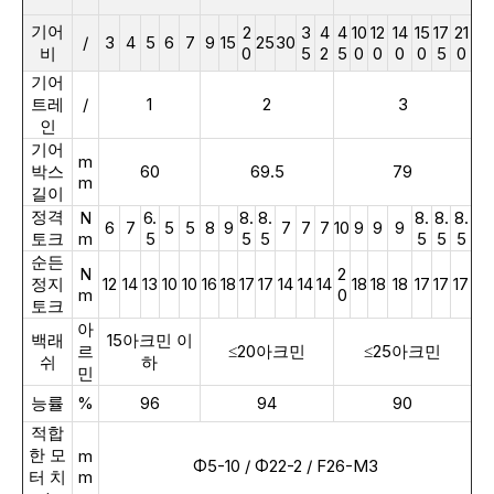
기어
2
3
4
4
10
12
14
15
17
21
/
3
4
5
6
7
9
15
25
30
비
0
5
2
5
0
0
0
0
5
0
기어
트레
/
1
2
3
인
기어
m
박스
60
69.5
79
m
길이
정격
N
6.
8.
8.
8.
8.
8.
6
7
5
5
8
9
7
7
7
10
9
9
9
토크
m
5
5
5
5
5
5
순든
N
2
정지
12
14
13
10
10
16
18
17
17
14
14
14
18
18
18
17
17
17
m
0
토크
아
백래
15아크민 이
르
≤20아크민
≤25아크민
쉬
하
민
능률
%
96
94
90
적합
한 모
m
Φ5-10 / Φ22-2 / F26-M3
터 치
m