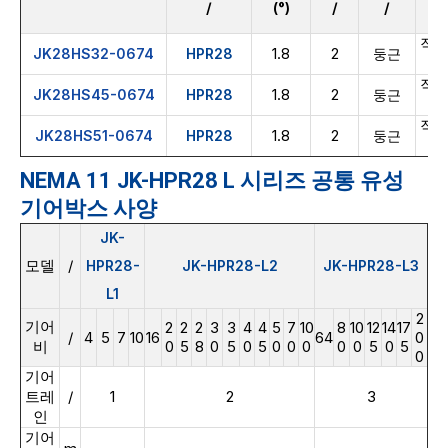
/
(°)
/
/
/
직접
1.8
2
JK28HS32-0674
HPR28
둥근
직접
1.8
2
JK28HS45-0674
HPR28
둥근
직접
1.8
2
JK28HS51-0674
HPR28
둥근
NEMA 11 JK-HPR28 L 시리즈 공통 유성
기어박스 사양
JK-
모델
/
HPR28-
JK-HPR28-L2
JK-HPR28-L3
L1
2
기어
2
2
2
3
3
4
4
5
7
10
8
10
12
14
17
/
4
5
7
10
16
64
0
비
0
5
8
0
5
0
5
0
0
0
0
0
5
0
5
0
기어
트레
/
1
2
3
인
기어