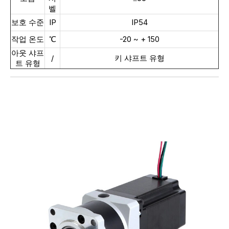
벨
보호 수준
IP
IP54
작업 온도
℃
-20 ~ + 150
아웃 샤프
/
키 샤프트 유형
트 유형