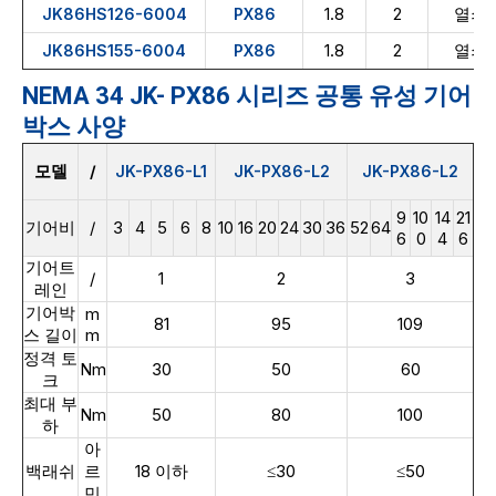
1.8
2
열쇠
JK86HS126-6004
PX86
1.8
2
열쇠
JK86HS155-6004
PX86
NEMA 34 JK- PX86 시리즈 공통 유성 기어
박스 사양
모델
/
JK-PX86-L1
JK-PX86-L2
JK-PX86-L2
9
10
14
21
기어비
/
3
4
5
6
8
10
16
20
24
30
36
52
64
6
0
4
6
기어트
/
1
2
3
레인
기어박
m
81
95
109
스 길이
m
정격 토
Nm
30
50
60
크
최대 부
Nm
50
80
100
하
아
백래쉬
르
18 이하
≤30
≤50
민