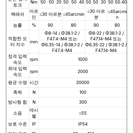
Nm
50
50
20
50
50
40
50
50
20
50
50
40
토크
아르
≤30 아르
≤45arcmi
백래쉬
≤30 아르분
≤45arcmin
민
분
n
능률
%
90
80
90
80
Φ8-14 / Φ38.1-2 /
Φ8-22 / Φ38.1-2 /
적합한 모
F47.4-M4 또는
F47.14-M4 또는
mm
터 치수
Φ6.35-14 / Φ38.1-2 /
Φ6.35-22 / Φ38.1-2 /
F47.4-M4
F47.14-M4
정격 입력
rpm
1000
속도
최대 입력
rpm
2000
속도
평균 수명
시간
20000
축력
N
100
방사형 힘
N
300
데시
소음
≤55
벨
보호 수준
IP
IP54