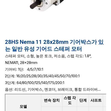
28HS Nema 11 28x28mm 기어박스가 있
는 일반 유성 기어드 스테퍼 모터
스테퍼 모터, 소형, 높은 토크, 저소음, 스텝 각도: 1.8°,
NEMA11, 28x28mm
기어비: 1단:
4/5/7/10:1
2단계: 16/20/25/28/30/35/40/45/50/70/100:1
3단계: 64/80/100/125/140/175/200:1
옵션: 리드선, 기어박스, 엔코더, 브레이크, 통합 드라이버...
스텝 각
변속 장치
단계
샤프트
전
도
모델