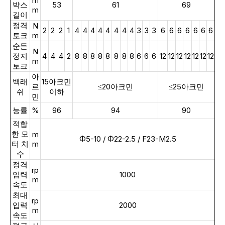
m
박스
53
61
69
m
길이
정격
N
2
2
2
1
4
4
4
4
4
4
4
4
3
3
3
6
6
6
6
6
6
6
토크
m
순든
N
정지
4
4
4
2
8
8
8
8
8
8
8
8
6
6
6
12
12
12
12
12
12
12
m
토크
아
백래
15아크민
르
≤20아크민
≤25아크민
쉬
이하
민
능률
%
96
94
90
적합
한 모
m
Φ5-10 / Φ22-2.5 / F23-M2.5
터 치
m
수
정격
rp
입력
1000
m
속도
최대
rp
입력
2000
m
속도