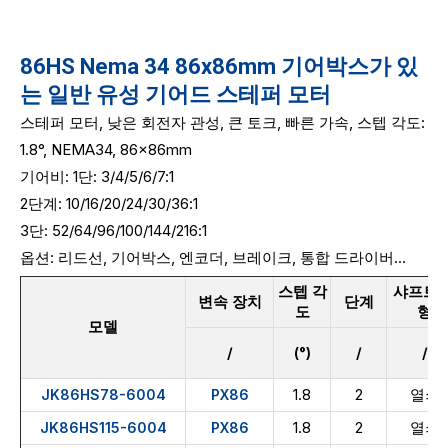
86HS Nema 34 86x86mm 기어박스가 있
는 일반 유성 기어드 스테퍼 모터
스테퍼 모터, 낮은 회전자 관성, 큰 토크, 빠른 가속, 스텝 각도:
1.8°, NEMA34, 86x86mm
기어비: 1단:
3/4/5/6/7:1
2단계: 10/16/20/24/30/36:1
3단: 52/64/96/100/144/216:1
옵션: 리드선, 기어박스, 엔코더, 브레이크, 통합 드라이버...
스텝 각
샤프트 
변속 장치
단계
도
형
모델
/
(°)
/
/
1.8
2
열쇠
JK86HS78-6004
PX86
1.8
2
열쇠
JK86HS115-6004
PX86