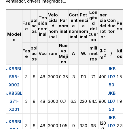
ventilador, drivers integrados...
Lon
Velo
Corr
Pot
Iner
Ten
gitu
pol
cida
Par
ient
enci
cia
Con
Fas
sión
d
Pe
ac
d
nom
e
a
del
duc
e
nom
del
so
os
nom
inal
nom
nom
rot
tor
Model
inal
cuer
inal
inal
inal
or
o
po
Nue
pol
milí
g.c
Fas
vo
kil
ac
Vcc
rpm
A
W.
met
/
2
e
Méji
os
m
os
ros
co
JK86BL
JKB
3
8
48
3000
0.35
3
110
71
400
1.5
S58-
LD7
X002
50
JK86BL
JKB
3
8
48
3000
0.7
6.3
220
84.5
800
1.9
S71-
LD7
X001
50
JKB
JK86BL
120
3
8
48
3000
1.05
9
330
98
2.3
LD7
0