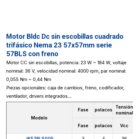
Motor Bldc Dc sin escobillas cuadrado
trifásico Nema 23 57x57mm serie
57BLS con freno
Motor CC sin escobillas, potencia: 23 W ~ 184 W, voltaje
nominal: 36 V, velocidad nominal: 4000 rpm, par nominal:
0,055 Nm ~ 0,44 Nm
Piezas opcionales: caja de cambios, freno, codificador,
ventilador, drivers integrados...
Tensión
Fase
polacos
nominal
Modelo
Fase
polacos
Vcc
JK57BLS005
3
4
36