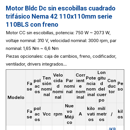
Motor Bldc Dc sin escobillas cuadrado
trifásico Nema 42 110x110mm serie
110BLS con freno
Motor CC sin escobillas, potencia: 750 W ~ 2073 W,
voltaje nominal: 310 V, velocidad nominal: 3000 rpm, par
nominal: 1,65 Nm ~ 6,6 Nm
Piezas opcionales: caja de cambios, freno, codificador,
ventilador, drivers integrados...
Lon
Velo
Corr
Ten
Pote
gitu
pol
cida
Par
ient
Con
Fa
sión
ncia
d
Pe
ac
d
nomi
e
duc
se
nomi
nom
del
so
os
nomi
nal
nom
tor
nal
inal
cuer
nal
inal
Modelo
po
Nue
pol
kilo
milí
Fa
vo
kil
ac
Vcc
rpm
A
vati
metr
/
se
Méji
os
os
os
os
co
JKB