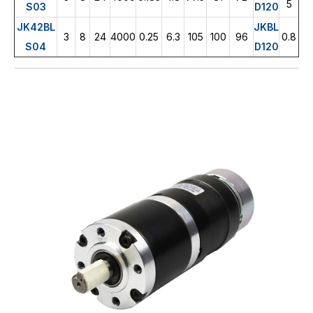
5
S03
D120
JK42BL
JKBL
3
8
24
4000
0.25
6.3
105
100
96
0.8
S04
D120