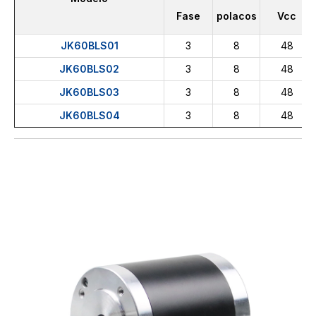
Fase
polacos
Vcc
JK60BLS01
3
8
48
JK60BLS02
3
8
48
JK60BLS03
3
8
48
JK60BLS04
3
8
48