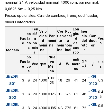
nominal: 24 V, velocidad nominal: 4000 rpm, par nominal:
0,0625 Nm ~ 0,25 Nm
Piezas opcionales: Caja de cambios, freno, codificador,
drivers integrados...
Ten
Lon
Velo
Cor
Pot
Iner
po
sió
gitu
cida
Par
rien
enci
cia
Con
Fas
la
n
d
Pes
d
nomi
te
a
del
duct
e
co
no
del
o
nomi
nal
nom
nom
roto
or
s
min
cue
nal
inal
inal
r
Modelo
al
rpo
po
Nue
milí
g.c
Fas
la
vo
kilo
Vcc
rpm
A
W.
metr
/
2
e
co
Méji
s
m
os
s
co
JK42BL
JKBL
0.06
3
8
24
4000
1.8
26
41
24
0.3
25
S01
D120
JK42BL
JKBL
0.4
3
8
24
4000
0.125
3.3
52.5
61
48
5
S02
D120
JK42BL
JKBL
0.6
3
8
24
4000
0.185
4.8
77.5
81
72