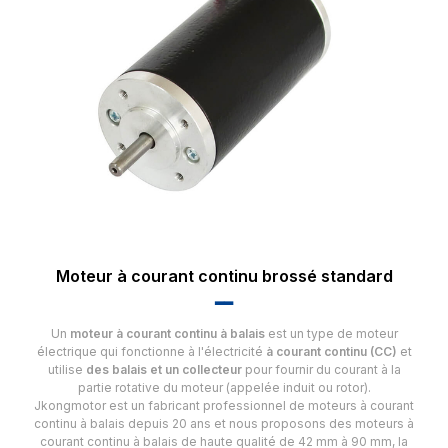
Moteur à courant continu brossé standard
▂▂
Un
moteur à courant continu à balais
est un type de moteur
électrique qui fonctionne à l'électricité
à courant continu (CC)
et
utilise
des balais et un collecteur
pour fournir du courant à la
partie rotative du moteur (appelée induit ou rotor).
Jkongmotor est un fabricant professionnel de moteurs à courant
continu à balais depuis 20 ans et nous proposons des moteurs à
courant continu à balais de haute qualité de 42 mm à 90 mm, la