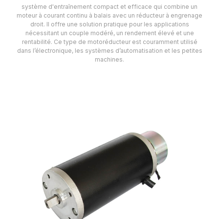
système d'entraînement compact et efficace qui combine un
moteur à courant continu à balais avec un réducteur à engrenage
droit. Il offre une solution pratique pour les applications
nécessitant un couple modéré, un rendement élevé et une
rentabilité. Ce type de motoréducteur est couramment utilisé
dans l’électronique, les systèmes d’automatisation et les petites
machines.