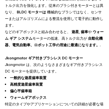
トルク出力を強化します。従来のブラシ付きモーターとは異
なり、
BLDC モーターは
機械的なブラシではなく、センサ
ーまたはアルゴリズムによる整流を使用して電子的に動作し
ます。
などのギアボックスと組み合わせると、
遊星
,
歯車
や
ウォー
ム ギア システム
モーターの低速、高トルク出力が
自動化機
器、電気自動車、ロボット工学の用途に最適になります。
.
Jkongmotor ギア付きブラシレス DC モーター
Jkongmotor は、次のようなさまざまなギア付きブラシレス
DC モーターを提供しています。
一般的な遊星歯車装置
高精度遊星歯車装置
偏心平歯車箱
ウォームギアボックス
特定のタイプやアプリケーションについての詳細が必要な場