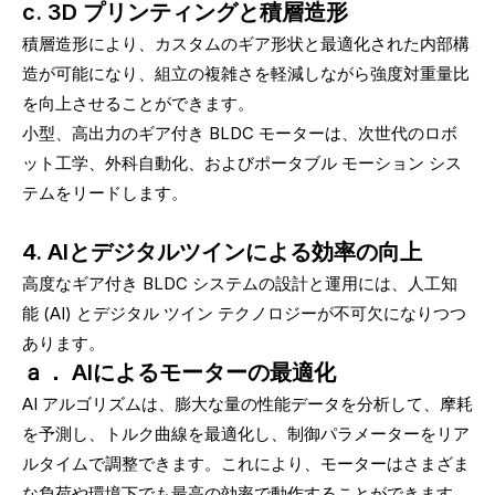
c. 3D プリンティングと積層造形
積層造形により、カスタムのギア形状と最適化された内部構
造が可能になり、組立の複雑さを軽減しながら強度対重量比
を向上させることができます。
小型、高出力のギア付き BLDC モーターは、次世代のロボ
ット工学、外科自動化、およびポータブル モーション シス
テムをリードします。
4. AIとデジタルツインによる効率の向上
高度なギア付き BLDC システムの設計と運用には、人工知
能 (AI) とデジタル ツイン テクノロジーが不可欠になりつつ
あります。
ａ． AIによるモーターの最適化
AI アルゴリズムは、膨大な量の性能データを分析して、摩耗
を予測し、トルク曲線を最適化し、制御パラメーターをリア
ルタイムで調整できます。これにより、モーターはさまざま
な負荷や環境下でも最高の効率で動作することができます。