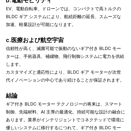
b.電動モビリティ
EV、電動自転車、ドローンでは、コンパクトで高トルクの
BLDC ギア システムにより、航続距離の延長、スムーズな
加速、軽量設計が可能になります。
c.医療および航空宇宙
信頼性が高く、滅菌可能で振動のないギア付き BLDC モー
ターは、手術器具、補綴物、飛行制御システムに電力を供給
します。
カスタマイズと適応性により、BLDC ギア モーターが次世
代イノベーションの中心であり続けることが保証されます。
結論
ギア付き BLDC モーター テクノロジーの将来は、スマート
制御、先端材料、AI 主導の最適化、持続可能な設計の融合に
あります。業界がインテリジェントでコネクテッドで環境に
優しいシステムに移行するにつれて、ギア付き BLDC モー