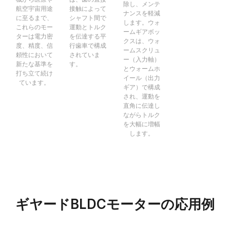
除し、メンテ
航空宇宙用途
接触によって
ナンスを軽減
に至るまで、
シャフト間で
します。ウォ
これらのモー
運動とトルク
ームギアボッ
ターは電力密
を伝達する平
クスは、ウォ
度、精度、信
行歯車で構成
ームスクリュ
頼性において
されていま
ー（入力軸）
新たな基準を
す。
とウォームホ
打ち立て続け
イール（出力
ています。
ギア）で構成
され、運動を
直角に伝達し
ながらトルク
を大幅に増幅
します。
ギヤードBLDCモーターの応用例