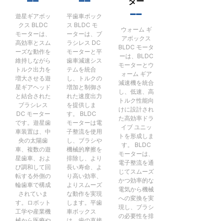
ター
▂▂
遊星ギアボッ
平歯車ボック
クス BLDC
ス BLDC モ
ウォーム ギ
モーターは、
ーターは、ブ
アボックス
高効率とスム
ラシレス DC
BLDC モータ
ーズな動作を
モーターと平
ーは、BLDC
維持しながら
歯車減速シス
モーターとウ
トルク出力を
テムを統合
ォーム ギア
増大させる遊
し、トルクの
減速機を統合
星ギアヘッド
増加と制御さ
し、低速、高
と結合された
れた速度出力
トルク性能向
ブラシレス
を提供しま
けに設計され
DC モーター
す。 BLDC
た高効率ドラ
です。遊星歯
モーターは電
イブ ユニッ
車装置は、中
子整流を使用
トを形成しま
央の太陽歯
し、ブラシや
す。 BLDC
車、複数の遊
機械的摩擦を
モーターは、
星歯車、およ
排除し、より
電子整流を通
び調和して回
長い寿命、よ
じてスムーズ
転する外側の
り高い効率、
かつ効率的な
輪歯車で構成
よりスムーズ
電気から機械
されていま
な動作を実現
への変換を実
す。ロボット
します。平歯
現し、ブラシ
工学や産業機
車ボックス
の必要性を排
械から医療や
は、歯の直接