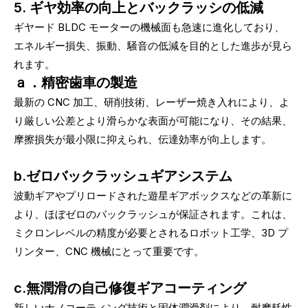
5. ギヤ効率の向上とバックラッシの低減
ギヤード BLDC モーターの機械面も急速に進化しており、
エネルギー損失、振動、騒音の低減を目的とした進歩が見ら
れます。
ａ．精密歯車の製造
最新の CNC 加工、研削技術、レーザー焼き入れにより、よ
り厳しい公差とより滑らかな表面が可能になり、その結果、
摩擦損失が最小限に抑えられ、伝達効率が向上します。
b.ゼロバックラッシュギアシステム
波動ギアやプリロードされた遊星ギアボックスなどの革新に
より、ほぼゼロのバックラッシュが保証されます。これは、
ミクロンレベルの精度が必要とされるロボット工学、3D プ
リンター、CNC 機械にとって重要です。
c.無潤滑の自己修復ギアコーティング
新しいナノコーティング技術と固体潤滑剤により、耐摩耗性