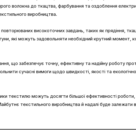
ирого волокна до ткацтва, фарбування та оздоблення електри
екстильного виробництва.
повторюваних високоточних завдань, таких як прядіння, ткац
вигуни, які можуть задовольняти необхідний крутний момент, 
ня, що забезпечує точну, ефективну та надійну роботу прот
льнити сучасні вимоги щодо швидкості, якості та екологічно
бники текстилю можуть досягти більшої ефективності роботи,
йбутнє текстильного виробництва й надалі буде залежати ві