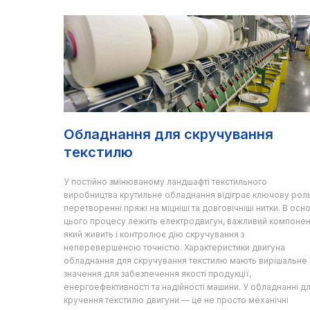
Обладнання для скручування
текстилю
У постійно змінюваному ландшафті текстильного
виробництва крутильне обладнання відіграє ключову роль
перетворенні пряжі на міцніші та довговічніші нитки. В осно
цього процесу лежить електродвигун, важливий компонен
який живить і контролює дію скручування з
неперевершеною точністю. Характеристики двигуна
обладнання для скручування текстилю мають вирішальне
значення для забезпечення якості продукції,
енергоефективності та надійності машини. У обладнанні д
кручення текстилю двигуни — це не просто механічні