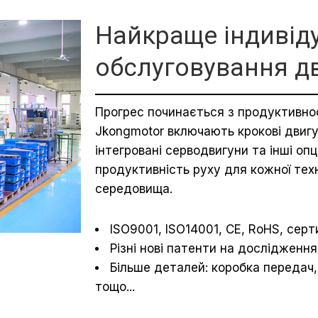
Найкраще індивід
обслуговування д
Прогрес починається з продуктивнос
Jkongmotor включають крокові двигу
інтегровані серводвигуни та інші опц
продуктивність руху для кожної тех
середовища.
ISO9001, ISO14001, CE, RoHS, серт
Різні нові патенти на дослідженн
Більше деталей: коробка передач,
тощо...