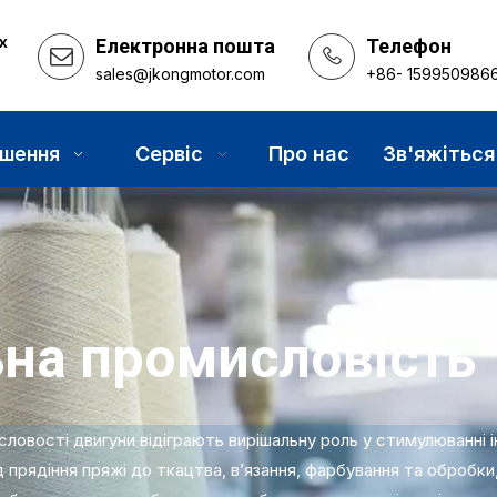
х
Електронна пошта
Телефон
sales@jkongmotor.com
+86- 159950986
Сервіс
Про нас
Зв'яжіться
ішення
на промисловість
словості двигуни відіграють вирішальну роль у стимулюванні і
д прядіння пряжі до ткацтва, в’язання, фарбування та обробки