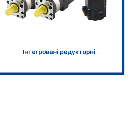
Інтегровані редукторні
серводвигуни постійного струму >>