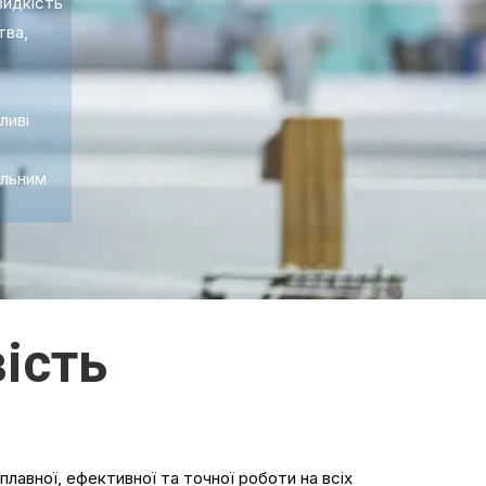
видкість
тва,
ливі
альним
ість
плавної, ефективної та точної роботи на всіх