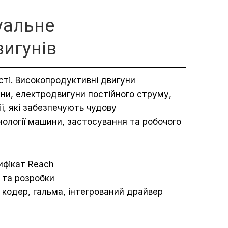
уальне
вигунів
ті. Високопродуктивні двигуни
ни, електродвигуни постійного струму,
ії, які забезпечують чудову
нології машини, застосування та робочого
ифікат Reach
я та розробки
 кодер, гальма, інтегрований драйвер