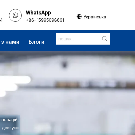
WhatsApp
Українська
61
+86- 15995098661
 з нами
Блоги
нновацій,
, двигуни