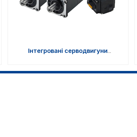
Інтегровані серводвигуни
постійного струму >>