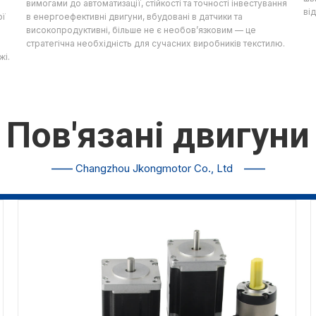
вимогами до автоматизації, стійкості та точності інвестування
ві
ої
в енергоефективні двигуни, вбудовані в датчики та
високопродуктивні, більше не є необов’язковим — це
стратегічна необхідність для сучасних виробників текстилю.
жі.
Пов'язані двигуни
——
Changzhou Jkongmotor Co., Ltd
——