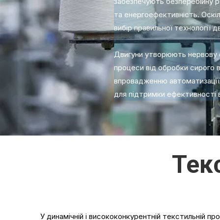
забезпечують безперебійну р
та енергоефективність. Оскі
вибір правильної технології 
Двигуни утворюють нервову с
процеси від обробки сирого 
впровадженню автоматизації т
для підтримки ефективності 
Тек
У динамічній і висококонкурентній текстильній про