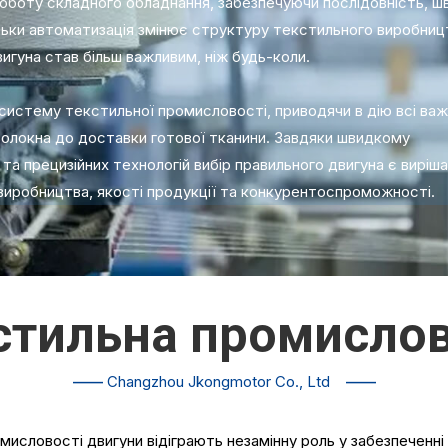
оботу складного обладнання, забезпечуючи послідовність, ш
льки автоматизація змінює структуру текстильного виробниц
двигуна став більш важливим, ніж будь-коли.
истему текстильної промисловості, приводячи в дію всі важ
волокна до доставки готової тканини. Завдяки швидкому
а прецизійних технологій вибір правильного двигуна є виріш
виробництва, якості продукції та конкурентоспроможності.
стильна промислов
——
Changzhou Jkongmotor Co., Ltd
——
мисловості двигуни відіграють незамінну роль у забезпеченні 