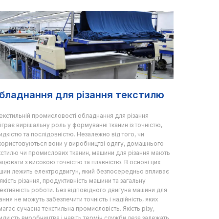
бладнання для різання текстилю
текстильній промисловості обладнання для різання
діграє вирішальну роль у формуванні тканин із точністю,
идкістю та послідовністю. Незалежно від того, чи
користовуються вони у виробництві одягу, домашнього
кстилю чи промислових тканин, машини для різання мають
ацювати з високою точністю та плавністю. В основі цих
шин лежить електродвигун, який безпосередньо впливає
 якість різання, продуктивність машини та загальну
ективність роботи. Без відповідного двигуна машини для
ання не можуть забезпечити точність і надійність, яких
магає сучасна текстильна промисловість. Якість різу,
идкість виробництва і навіть термін служби леза залежать