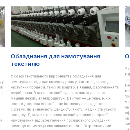
Обладнання для намотування
О
текстилю
У 
ві
У сфері текстильного виробництва обладнання для
шв
 у
намотування відіграє ключову роль у підготовці пряжі для
ви
ві
наступних процесів, таких як ткацтво, в’язання, фарбування та
те
т,
оздоблення. В основі кожної сучасної намотувальної
пр
машини лежить електродвигун. Двигуни — це більше, ніж
ма
просто джерела енергії — це інтелектуальні адаптовані
на
системи, які визначають швидкість, якість і надійність усього
еф
процесу. Двигуни є основою кожної успішної операції
різ
ля
намотування: від забезпечення послідовного укладання
ви
пряжі до оптимізації споживання енергії. Зі зростаючими
шв