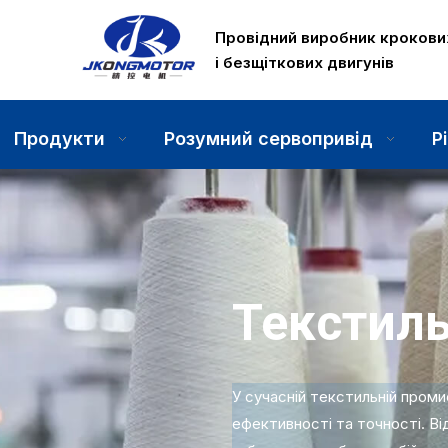
Провідний виробник крокови
і безщіткових двигунів
Продукти
Розумний сервопривід
Р
Текстиль
У сучасній текстильній проми
ефективності та точності. Ві