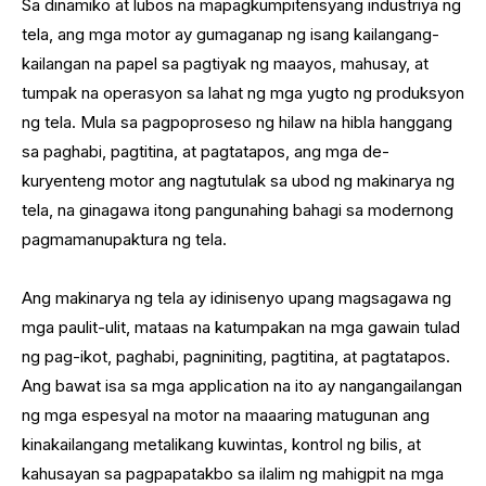
Sa dinamiko at lubos na mapagkumpitensyang industriya ng
tela, ang mga motor ay gumaganap ng isang kailangang-
kailangan na papel sa pagtiyak ng maayos, mahusay, at
tumpak na operasyon sa lahat ng mga yugto ng produksyon
ng tela. Mula sa pagpoproseso ng hilaw na hibla hanggang
sa paghabi, pagtitina, at pagtatapos, ang mga de-
kuryenteng motor ang nagtutulak sa ubod ng makinarya ng
tela, na ginagawa itong pangunahing bahagi sa modernong
pagmamanupaktura ng tela.
Ang makinarya ng tela ay idinisenyo upang magsagawa ng
mga paulit-ulit, mataas na katumpakan na mga gawain tulad
ng pag-ikot, paghabi, pagniniting, pagtitina, at pagtatapos.
Ang bawat isa sa mga application na ito ay nangangailangan
ng mga espesyal na motor na maaaring matugunan ang
kinakailangang metalikang kuwintas, kontrol ng bilis, at
kahusayan sa pagpapatakbo sa ilalim ng mahigpit na mga