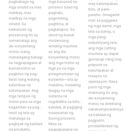
pagbabago ng
mga kasunod na
may katumpakan,
mga sinulid sa mas
proseso tulad ng
bilis, at pare-
matibay, mas
paghabi,
pareho. Ginagamit
matibay na mga
pagniniting,
man sa paggawa
sinulid. Sa
pagtitina, at
ng mga damit, mga
kaibuturan ng
pagtatapos. Sa
tela sa bahay, o
prosesong ito ay
ubod ng bawat
mga pang-
namamalagi ang
modernong
industriyang tela,
de-koryenteng
winding machine
ang mga cutting
motor, isang
ay ang de-
machine ay dapat
mahalagang bahagi
koryenteng motor,
gumanap nang may
na nagpapagana at
ang mga motor ay
pinpoint na
kumokontrol sa
higit pa sa mga
katumpakan at
pagkilos ng pag-
pinagmumulan ng
maayos na
twist nang walang
kuryente—sila ay
operasyon. Nasa
katumbas na
matalino, madaling
puso ng mga
katumpakan. Ang
ibagay na mga
makinang ito ang
mga tampok ng
sistema na
de-koryenteng
motor para sa mga
nagdidikta sa bilis,
motor, na direktang
kagamitan sa pag-
kalidad, at pagiging
nakakaimpluwensya
twist ng tela ay
maaasahan ng
sa kalidad ng
mahalaga sa
buong proseso.
pagputol,
pagtiyak ng kalidad
Mula sa
produktibidad ng
ng produkto,
pagpapagana ng