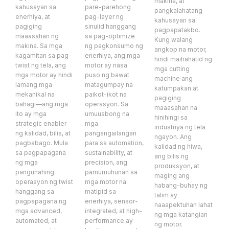
makina, at
kahusayan sa
pare-parehong
pangkalahatang
enerhiya, at
pag-layer ng
kahusayan sa
pagiging
sinulid hanggang
pagpapatakbo.
maaasahan ng
sa pag-optimize
Kung walang
makina. Sa mga
ng pagkonsumo ng
angkop na motor,
kagamitan sa pag-
enerhiya, ang mga
hindi maihahatid ng
twist ng tela, ang
motor ay nasa
mga cutting
mga motor ay hindi
puso ng bawat
machine ang
lamang mga
matagumpay na
katumpakan at
mekanikal na
paikot-ikot na
pagiging
bahagi—ang mga
operasyon. Sa
maaasahan na
ito ay mga
umuusbong na
hinihingi sa
strategic enabler
mga
industriya ng tela
ng kalidad, bilis, at
pangangailangan
ngayon. Ang
pagbabago. Mula
para sa automation,
kalidad ng hiwa,
sa pagpapagana
sustainability, at
ang bilis ng
ng mga
precision, ang
produksyon, at
pangunahing
pamumuhunan sa
maging ang
operasyon ng twist
mga motor na
habang-buhay ng
hanggang sa
matipid sa
talim ay
pagpapagana ng
enerhiya, sensor-
naaapektuhan lahat
mga advanced,
integrated, at high-
ng mga katangian
automated, at
performance ay
ng motor.