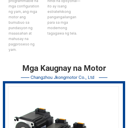
programmable na
hindi na opsyonal—
mga configuration
ito ay isang
ng yarn, ang mga
estratehikong
motor ang
pangangailangan
bumubuo sa
para sa mga
pundasyon ng
modernong
maaasahan at
tagagawa ng tela.
mahusay na
pagproseso ng
yarn.
Mga Kaugnay na Motor
——
Changzhou Jkongmotor Co., Ltd
——