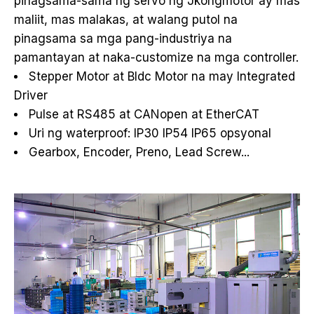
pinagsama-sama ng servo ng Jkongmotor ay mas
maliit, mas malakas, at walang putol na
pinagsama sa mga pang-industriya na
pamantayan at naka-customize na mga controller.
Stepper Motor at Bldc Motor na may Integrated
Driver
Pulse at RS485 at CANopen at EtherCAT
Uri ng waterproof: IP30 IP54 IP65 opsyonal
Gearbox, Encoder, Preno, Lead Screw...