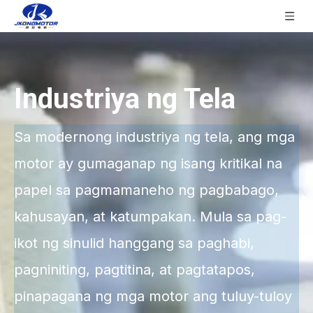
Industriya ng Tela
Sa modernong industriya ng tela, ang mga
motor ay gumaganap ng isang kritikal na
papel sa pagmamaneho ng pagbabago,
kahusayan, at katumpakan. Mula sa pag-
ikot ng sinulid hanggang sa paghabi,
pagniniting, pagtitina, at pagtatapos,
pinapagana ng mga motor ang tuluy-tuloy