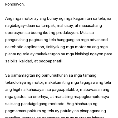
kondisyon.
Ang mga motor ay ang buhay ng mga kagamitan sa tela, na
nagbibigay-daan sa tumpak, mahusay, at maaasahang
operasyon sa buong ikot ng produksyon. Mula sa
pangunahing pagbuo ng tela hanggang sa mga advanced
na robotic application, tinitiyak ng mga motor na ang mga
planta ng tela ay makakatugon sa mga hinihingi ngayon para
sa bilis, kalidad, at pagpapanatili.
Sa pamamagitan ng pamumuhunan sa mga tamang
teknolohiya ng motor, makakamit ng mga tagagawa ng tela
ang higit na kahusayan sa pagpapatakbo, mabawasan ang
mga gastos sa enerhiya, at manatiling mapagkumpitensya
sa isang pandaigdigang merkado. Ang hinaharap ng
pagmamanupaktura ng tela ay patuloy na pinapagana ng
matalino, mataas na pagganap na mga motor na iniayon