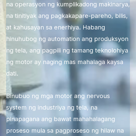
na operasyon ng kumplikadong makinarya,
na tinitiyak ang pagkakapare-pareho, bilis,
at kahusayan sa enerhiya. Habang
hinuhubog ng automation ang produksyon
ng tela, ang pagpili ng tamang teknolohiya
ng motor ay naging mas mahalaga kaysa
dati.
Binubuo ng mga motor ang nervous
system ng industriya ng tela, na
pinapagana ang bawat mahahalagang
proseso mula sa pagproseso ng hilaw na