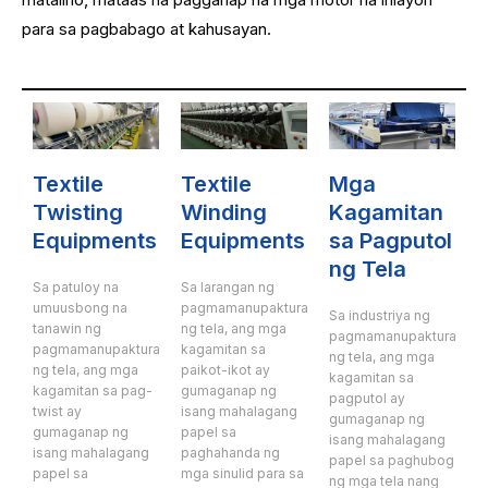
para sa pagbabago at kahusayan.
Textile
Textile
Mga
Twisting
Winding
Kagamitan
Equipments
Equipments
sa Pagputol
ng Tela
Sa patuloy na
Sa larangan ng
umuusbong na
pagmamanupaktura
Sa industriya ng
tanawin ng
ng tela, ang mga
pagmamanupaktura
pagmamanupaktura
kagamitan sa
ng tela, ang mga
ng tela, ang mga
paikot-ikot ay
kagamitan sa
kagamitan sa pag-
gumaganap ng
pagputol ay
twist ay
isang mahalagang
gumaganap ng
gumaganap ng
papel sa
isang mahalagang
isang mahalagang
paghahanda ng
papel sa paghubog
papel sa
mga sinulid para sa
ng mga tela nang