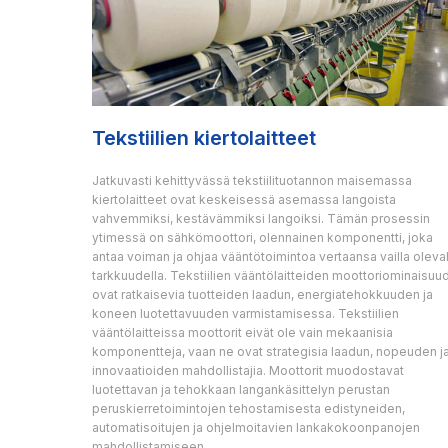
Tekstiilien kiertolaitteet
Jatkuvasti kehittyvässä tekstiilituotannon maisemassa
kiertolaitteet ovat keskeisessä asemassa langoista
vahvemmiksi, kestävämmiksi langoiksi. Tämän prosessin
ytimessä on sähkömoottori, olennainen komponentti, joka
antaa voiman ja ohjaa vääntötoimintoa vertaansa vailla oleval
tarkkuudella. Tekstiilien vääntölaitteiden moottoriominaisuu
ovat ratkaisevia tuotteiden laadun, energiatehokkuuden ja
koneen luotettavuuden varmistamisessa. Tekstiilien
vääntölaitteissa moottorit eivät ole vain mekaanisia
komponentteja, vaan ne ovat strategisia laadun, nopeuden j
innovaatioiden mahdollistajia. Moottorit muodostavat
luotettavan ja tehokkaan langankäsittelyn perustan
peruskierretoimintojen tehostamisesta edistyneiden,
automatisoitujen ja ohjelmoitavien lankakokoonpanojen
mahdollistamiseen.