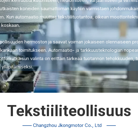
ojen kehruusta kutomiseen, neulomiseen, värjäämiseen ja viimeis
mutkaisten koneiden saumattoman käytön varmistaen johdonmukai
. Kun automaatio muuttaa tekstiilituotantoa, oikean moottoritekni
in koskaan.
teollisuuden hermoston ja saavat voiman jokaiseen olennaiseen pr
in kankaan toimitukseen. Automaatio- ja tarkkuusteknologian nopea
oriratkaisun valinta on erittäin tärkeää tuotannon tehokkuuden, t
 ylläpitämiseksi.
Tekstiiliteollisuus
——
Changzhou Jkongmotor Co., Ltd
——