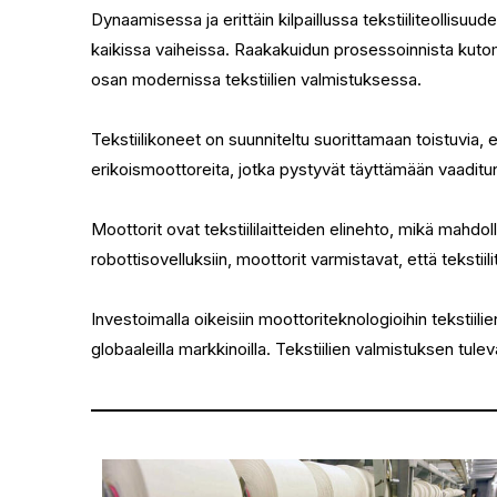
Dynaamisessa ja erittäin kilpaillussa tekstiiliteollis
kaikissa vaiheissa. Raakakuidun prosessoinnista kutom
osan modernissa tekstiilien valmistuksessa.
Tekstiilikoneet on suunniteltu suorittamaan toistuvia, e
erikoismoottoreita, jotka pystyvät täyttämään vaadi
Moottorit ovat tekstiililaitteiden elinehto, mikä mahd
robottisovelluksiin, moottorit varmistavat, että tekst
Investoimalla oikeisiin moottoriteknologioihin tekstii
globaaleilla markkinoilla. Tekstiilien valmistuksen tule