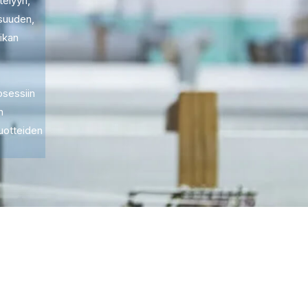
telyyn,
suuden,
ikan
osessiin
n
uotteiden