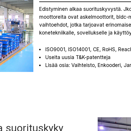
Edistyminen alkaa suorituskyvystä. J
moottoreita ovat askelmoottorit, bldc-m
vaihtoehdot, jotka tarjoavat erinomaise
konetekniikalle, sovellukselle ja käyttö
ISO9001, ISO14001, CE, RoHS, Reach-
Useita uusia T&K-patentteja
Lisää osia: Vaihteisto, Enkooderi, Jarr
ja suorituskyky