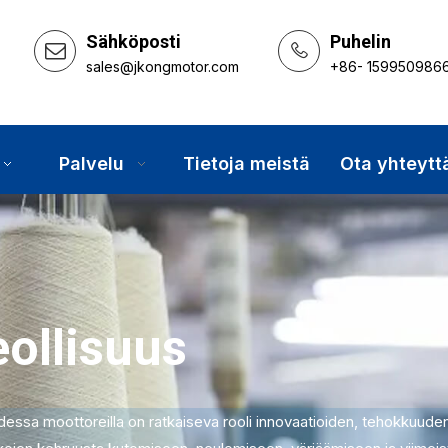
Sähköposti
Puhelin
sales@jkongmotor.com
+86- 159950986
Palvelu
Tietoja meistä
Ota yhteytt
eollisuus
udessa moottoreilla on ratkaiseva rooli innovaatioiden, tehokkuuden