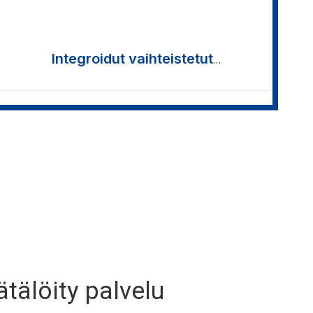
Integroidut vaihteistetut
tasavirtaservomoottorit >>
tälöity palvelu