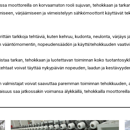
uudessa moottoreilla on korvaamaton rooli sujuvan, tehokkaan ja tark
iseen, värjäämiseen ja viimeistelyyn sähkömoottorit käyttävät teks
rittäin tarkkoja tehtäviä, kuten kehruu, kudonta, neulonta, värjäys ja
tun vääntömomentin, nopeudensäädön ja käyttötehokkuuden vaativi
ollistaa tarkan, tehokkaan ja luotettavan toiminnan koko tuotantos
iilitehtaat voivat täyttää nykypäivän nopeuden, laadun ja kestävyyd
lien valmistajat voivat saavuttaa paremman toiminnan tehokkuuden, 
vaisuus saa jatkossakin voimansa älykkäillä, tehokkailla moottoreilla