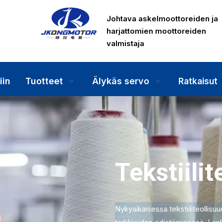
Johtava askelmoottoreiden ja
harjattomien moottoreiden
valmistaja
iin
Tuotteet
Älykäs servo
Ratkaisut
Tekstiilit
Nykyaikaisessa tekstiiliteollisu