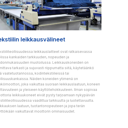
ekstiilin leikkausvälineet
stiiliteollisuudessa leikkauslaitteet ovat ratkaisevassa
olissa kankaiden tarkkuuden, nopeuden ja
hdonmukaisuuden muotoilussa. Leikkauskoneiden on
mittava tarkasti ja sujuvasti riippumatta siitä, käytetäänkö
tä vaatetuotannossa, kodintekstiileissä tai
ollisuuskankaissa. Näiden koneiden ytimenä on
kömoottori, joka vaikuttaa suoraan leikkauslaatuun, koneen
ottavuuteen ja yleiseen käyttötehokkuuteen. Ilman sopivaa
ottoria leikkuukoneet eivät pysty tarjoamaan nykypäivän
stiiliteollisuudessa vaadittua tarkkuutta ja luotettavuutta.
ikkauksen laatuun, tuotantonopeuteen ja jopa terän
ttöikään vaikuttavat moottorin ominaisuudet.