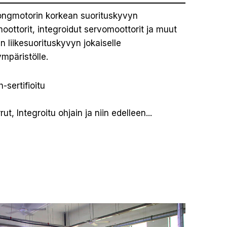
kongmotorin korkean suorituskyvyn
oottorit, integroidut servomoottorit ja muut
n liikesuorituskyvyn jokaiselle
ympäristölle.
sertifioitu
ut, Integroitu ohjain ja niin edelleen...