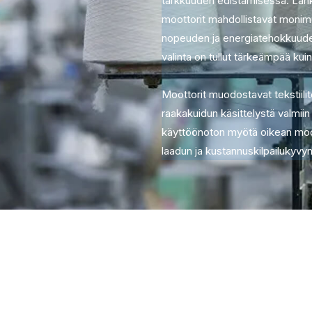
tarkkuuden edistämisessä. Lank
moottorit mahdollistavat moni
nopeuden ja energiatehokkuuden
valinta on tullut tärkeämpää ku
Moottorit muodostavat tekstiili
raakakuidun käsittelystä valmi
käyttöönoton myötä oikean moott
laadun ja kustannuskilpailukyvyn