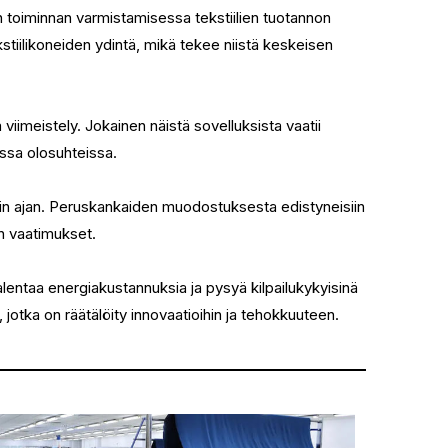
an toiminnan varmistamisessa tekstiilien tuotannon
tiilikoneiden ydintä, mikä tekee niistä keskeisen
 viimeistely. Jokainen näistä sovelluksista vaatii
ssa olosuhteissa.
yklin ajan. Peruskankaiden muodostuksesta edistyneisiin
en vaatimukset.
alentaa energiakustannuksia ja pysyä kilpailukykyisinä
, jotka on räätälöity innovaatioihin ja tehokkuuteen.