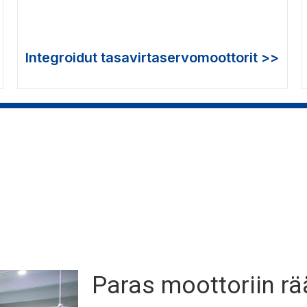
Integroidut tasavirtaservomoottorit >>
Paras moottoriin rää