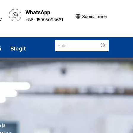
WhatsApp
Suomalainen
61
+86- 15995098661
ä
Blogit
 ja