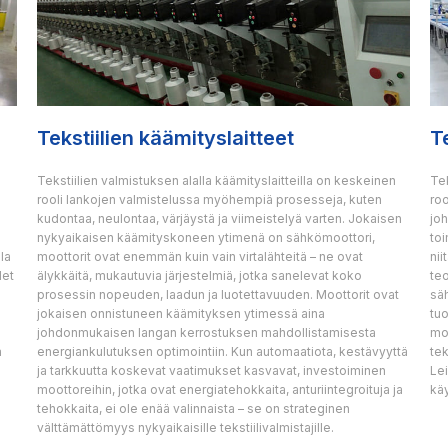
Tekstiilien käämityslaitteet
T
Tekstiilien valmistuksen alalla käämityslaitteilla on keskeinen
Tek
rooli lankojen valmistelussa myöhempiä prosesseja, kuten
ro
kudontaa, neulontaa, värjäystä ja viimeistelyä varten. Jokaisen
jo
nykyaikaisen käämityskoneen ytimenä on sähkömoottori,
toi
la
moottorit ovat enemmän kuin vain virtalähteitä – ne ovat
nii
det
älykkäitä, mukautuvia järjestelmiä, jotka sanelevat koko
te
prosessin nopeuden, laadun ja luotettavuuden. Moottorit ovat
säh
jokaisen onnistuneen käämityksen ytimessä aina
tu
johdonmukaisen langan kerrostuksen mahdollistamisesta
mo
a
energiankulutuksen optimointiin. Kun automaatiota, kestävyyttä
tek
ja tarkkuutta koskevat vaatimukset kasvavat, investoiminen
Le
moottoreihin, jotka ovat energiatehokkaita, anturiintegroituja ja
käy
tehokkaita, ei ole enää valinnaista – se on strateginen
välttämättömyys nykyaikaisille tekstiilivalmistajille.