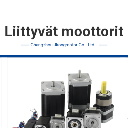
Liittyvät moottorit
——
Changzhou Jkongmotor Co., Ltd
——