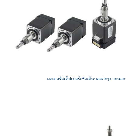
มอเตอร์สเต็ปเปอร์เชิงเส้นบอลสกรูภายนอก