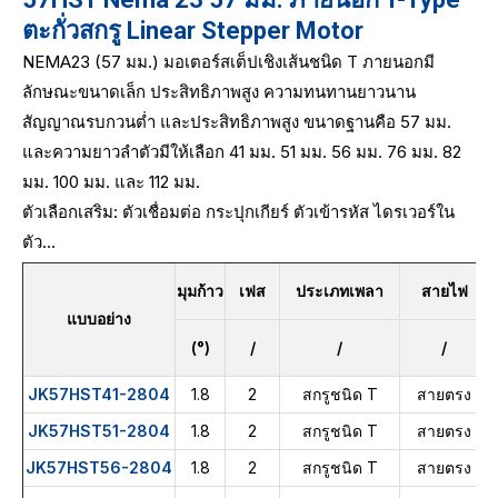
ตะกั่วสกรู Linear Stepper Motor
NEMA23 (57 มม.) มอเตอร์สเต็ปเชิงเส้นชนิด T ภายนอกมี
ลักษณะขนาดเล็ก ประสิทธิภาพสูง ความทนทานยาวนาน
สัญญาณรบกวนต่ำ และประสิทธิภาพสูง ขนาดฐานคือ 57 มม.
และความยาวลำตัวมีให้เลือก 41 มม. 51 มม. 56 มม. 76 มม. 82
มม. 100 มม. และ 112 มม.
ตัวเลือกเสริม: ตัวเชื่อมต่อ กระปุกเกียร์ ตัวเข้ารหัส ไดรเวอร์ใน
ตัว...
มุมก้าว
เฟส
ประเภทเพลา
สายไฟ
แบบอย่าง
(°)
/
/
/
JK57HST41-2804
1.8
2
สกรูชนิด T
สายตรง
JK57HST51-2804
1.8
2
สกรูชนิด T
สายตรง
JK57HST56-2804
1.8
2
สกรูชนิด T
สายตรง