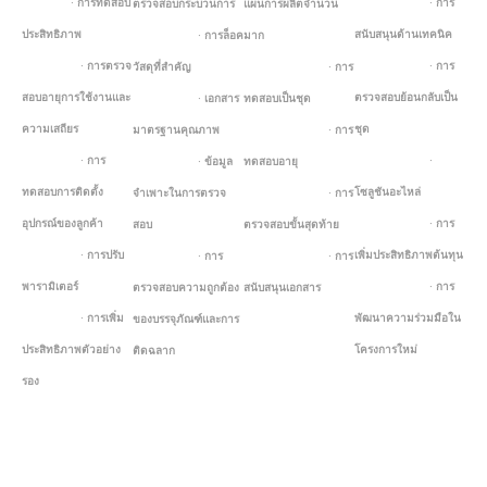
· การทดสอบ
· การ
ตรวจสอบกระบวนการ
แผนการผลิตจำนวน
ประสิทธิภาพ
สนับสนุนด้านเทคนิค
· การล็อค
มาก
· การตรวจ
· การ
วัสดุที่สำคัญ
· การ
สอบอายุการใช้งานและ
ตรวจสอบย้อนกลับเป็น
· เอกสาร
ทดสอบเป็นชุด
ความเสถียร
ชุด
มาตรฐานคุณภาพ
· การ
· การ
·
· ข้อมูล
ทดสอบอายุ
ทดสอบการติดตั้ง
โซลูชันอะไหล่
จำเพาะในการตรวจ
· การ
อุปกรณ์ของลูกค้า
· การ
สอบ
ตรวจสอบขั้นสุดท้าย
· การปรับ
เพิ่มประสิทธิภาพต้นทุน
· การ
· การ
พารามิเตอร์
· การ
ตรวจสอบความถูกต้อง
สนับสนุนเอกสาร
· การเพิ่ม
พัฒนาความร่วมมือใน
ของบรรจุภัณฑ์และการ
ประสิทธิภาพตัวอย่าง
โครงการใหม่
ติดฉลาก
รอง