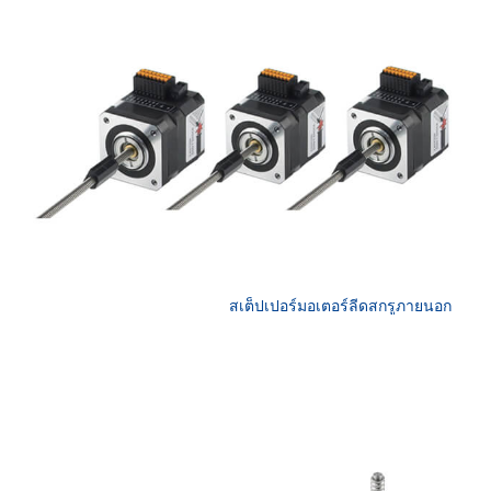
สเต็ปเปอร์มอเตอร์ลีดสกรูภายนอก