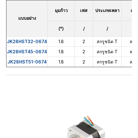
มุมก้าว
เฟส
ประเภทเพลา
สา
แบบอย่าง
(°)
/
/
/
JK28HST32-0674
1.8
2
สกรูชนิด T
สาย
JK28HST45-0674
1.8
2
สกรูชนิด T
สาย
JK28HST51-0674
1.8
2
สกรูชนิด T
สาย