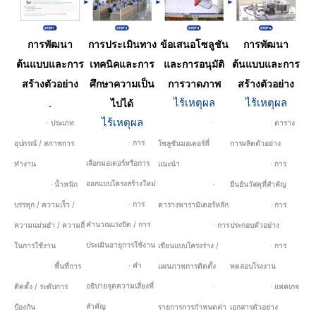
การพัฒนา
การประเมินทาง
ข้อเสนอโซลูชัน
การพัฒนา
ต้นแบบและการ
เทคนิคและการ
และการอนุมัติ
ต้นแบบและการ
สร้างตัวอย่าง
ศึกษาความเป็น
การวาดภาพ
สร้างตัวอย่าง
.
ไร้เหตุผล
ไร้เหตุผล
ไปได้
ไร้เหตุผล
· ประเภท
·
· ตาราง
· การ
อุปกรณ์ / สภาพการ
โซลูชันมอเตอร์ที่
การผลิตตัวอย่าง
เลือกมอเตอร์หรือการ
ทำงาน
แนะนำ
· การ
ออกแบบโครงสร้างใหม่
· น้ำหนัก
·
ยืนยันวัสดุที่สำคัญ
· การ
บรรทุก / ความเร็ว /
ตารางพารามิเตอร์หลัก
· การ
คำนวณแรงบิด / การ
ความแม่นยำ / ความถี่
· การ
ประกอบตัวอย่าง
ประเมินอายุการใช้งาน
ในการใช้งาน
เขียนแบบโครงร่าง /
· การ
· คำ
· พื้นที่การ
แผนภาพการติดตั้ง
ทดสอบโรงงาน
อธิบายจุดความเสี่ยงที่
ติดตั้ง / ระดับการ
·
· แพคเกจ
สำคัญ
ป้องกัน
รายการการกำหนดค่า
เอกสารตัวอย่าง