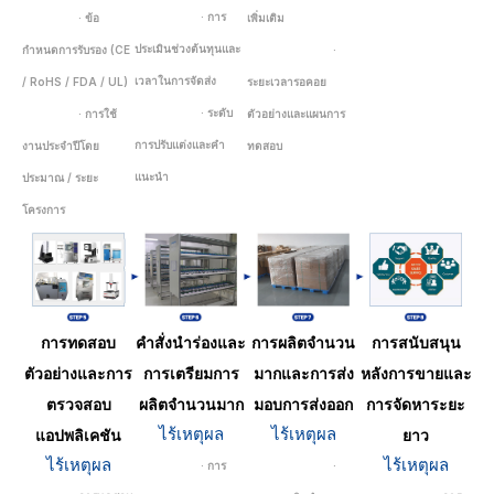
· การ
· ข้อ
เพิ่มเติม
ประเมินช่วงต้นทุนและ
กำหนดการรับรอง (CE
·
เวลาในการจัดส่ง
/ RoHS / FDA / UL)
ระยะเวลารอคอย
· ระดับ
· การใช้
ตัวอย่างและแผนการ
การปรับแต่งและคำ
งานประจำปีโดย
ทดสอบ
แนะนำ
ประมาณ / ระยะ
โครงการ
การทดสอบ
คำสั่งนำร่องและ
การผลิตจำนวน
การสนับสนุน
ตัวอย่างและการ
การเตรียมการ
มากและการส่ง
หลังการขายและ
ตรวจสอบ
ผลิตจำนวนมาก
มอบการส่งออก
การจัดหาระยะ
ไร้เหตุผล
ไร้เหตุผล
แอปพลิเคชัน
ยาว
ไร้เหตุผล
ไร้เหตุผล
· การ
·