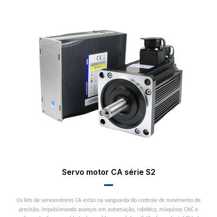
Servo motor CA série S2
▂▂
Os kits de servomotores CA estão na vanguarda do controle de movimento de
precisão, impulsionando avanços em automação, robótica, máquinas CNC e