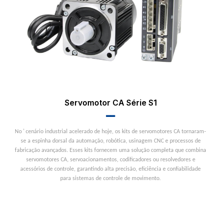
Servomotor CA Série S1
▂▂
'
No
cenário industrial acelerado de hoje, os kits de servomotores CA tornaram-
se a espinha dorsal da automação, robótica, usinagem CNC e processos de
fabricação avançados. Esses kits fornecem uma solução completa que combina
servomotores CA, servoacionamentos, codificadores ou resolvedores e
acessórios de controle, garantindo alta precisão, eficiência e confiabilidade
para sistemas de controle de movimento.