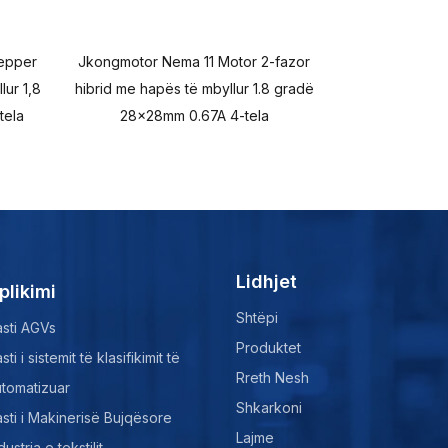
epper
Jkongmotor Nema 11 Motor 2-fazor
Jkongmotor Ne
lur 1,8
hibrid me hapës të mbyllur 1.8 gradë
hibrid me unaz
tela
28x28mm 0.67A 4-tela
gradë 42x42 m
Lidhjet
plikimi
Shtëpi
sti AGVs
Produktet
sti i sistemit të klasifikimit të
Rreth Nesh
tomatizuar
Shkarkoni
sti i Makinerisë Bujqësore
Lajme
dustria e tekstilit