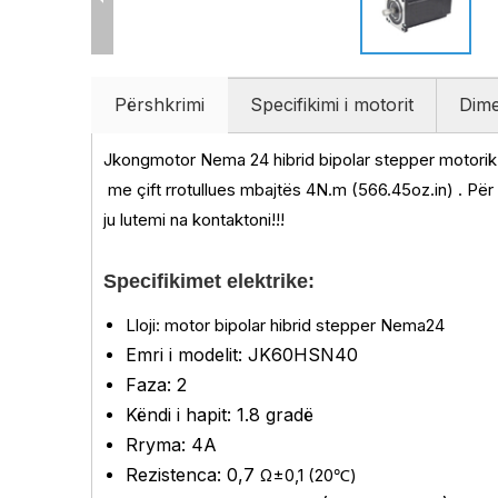
Përshkrimi
Specifikimi i motorit
Dime
Jkongmotor Nema 24 hibrid bipolar stepper motori
me çift rrotullues mbajtës 4N.m (566.45oz.in)
.
Për
ju lutemi na kontaktoni!!!
Specifikimet elektrike:
Lloji: motor bipolar hibrid stepper Nema24
Emri i modelit: JK60HSN40
Faza: 2
Këndi i hapit: 1.8 gradë
Rryma: 4A
Rezistenca: 0,7
Ω±0,1 (20℃)