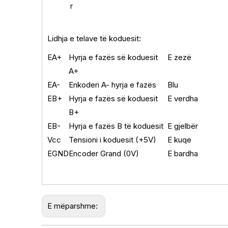
r
Lidhja e telave të koduesit:
EA+
Hyrja e fazës së koduesit
E zezë
A+
EA-
Enkoderi A- hyrja e fazës
Blu
EB+
Hyrja e fazës së koduesit
E verdha
B+
EB-
Hyrja e fazës B të koduesit
E gjelbër
Vcc
Tensioni i koduesit (+5V)
E kuqe
EGND
Encoder Grand (0V)
E bardha
E mëparshme: