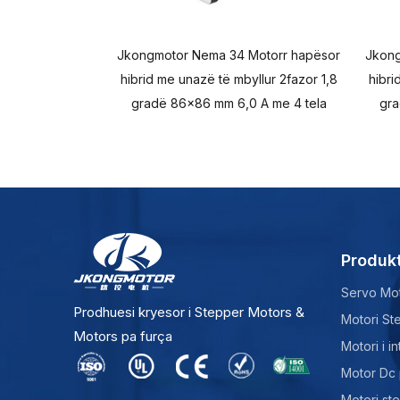
Jkongmotor Nema 34 Motorr hapësor
Jkong
hibrid me unazë të mbyllur 2fazor 1,8
hibri
gradë 86x86 mm 6,0 A me 4 tela
gra
Produk
Servo Mot
Prodhuesi kryesor i Stepper Motors &
Motori Ste
Motors pa furça
Motori i i
Motor Dc 
Motori st