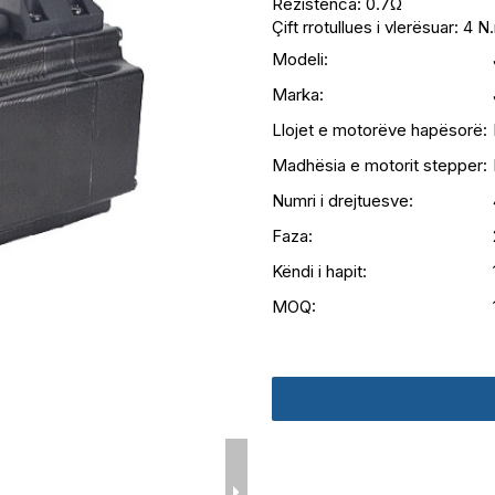
Rezistenca: 0.7Ω
Çift rrotullues i vlerësuar: 4 
Modeli:
Marka:
Llojet e motorëve hapësorë:
Madhësia e motorit stepper:
Numri i drejtuesve:
Faza:
Këndi i hapit:
MOQ: