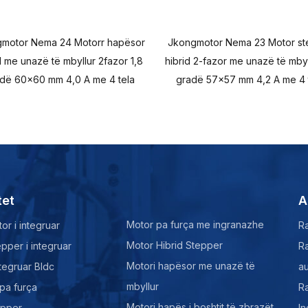
motor Nema 24 Motorr hapësor
Jkongmotor Nema 23 Motor st
d me unazë të mbyllur 2fazor 1,8
hibrid 2-fazor me unazë të mbyl
dë 60x60 mm 4,0 A me 4 tela
gradë 57x57 mm 4,2 A me 4 
tet
A
Motor pa furça me ingranazhe
or i integruar
Ra
Motor Hibrid Stepper
pper i integruar
Ra
Motori hapësor me unazë të
ntegruar Bldc
au
mbyllur
pa furça
Ra
Motori hapës i boshtit të zbrazët
epper
In