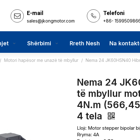
E-mail
Telefoni
sales@jkongmotor.com
+86- 159950986
hjet
Shërbimi
Rreth Nesh
Na kontakt
/
Motori hapësor me unazë të mbyllur
/
Nema 24 JK60HSN40 Hibrid
Nema 24 JK6
të mbyllur mo
4N.m (566,45
4 tela
Lloji: Motor stepper bipolar 
Rryma: 4A