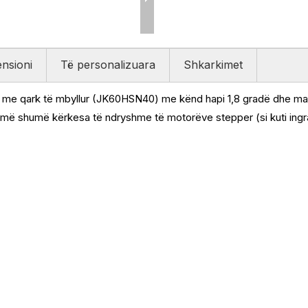
nsioni
Të personalizuara
Shkarkimet
k me qark të mbyllur (JK60HSN40) me kënd hapi 1,8 gradë dhe 
 më shumë kërkesa të ndryshme të motorëve stepper (si kuti ingr