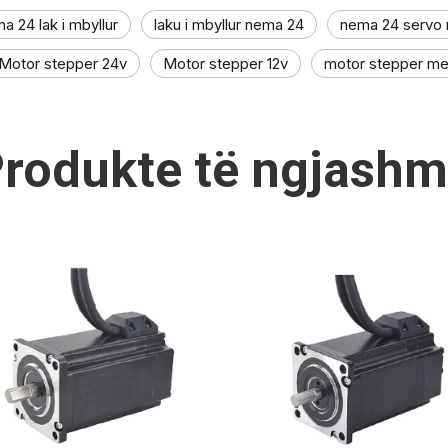
a 24 lak i mbyllur
laku i mbyllur nema 24
nema 24 servo
Motor stepper 24v
Motor stepper 12v
motor stepper m
rodukte të ngjash