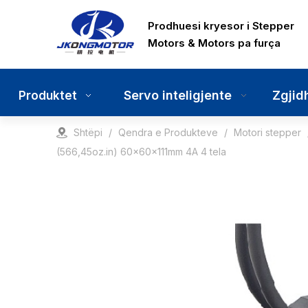
Prodhuesi kryesor i Stepper
Motors & Motors pa furça
Servo inteligjente
Zgjid
Produktet
Shtëpi
/
Qendra e Produkteve
/
Motori stepper
(566,45oz.in) 60x60x111mm 4A 4 tela