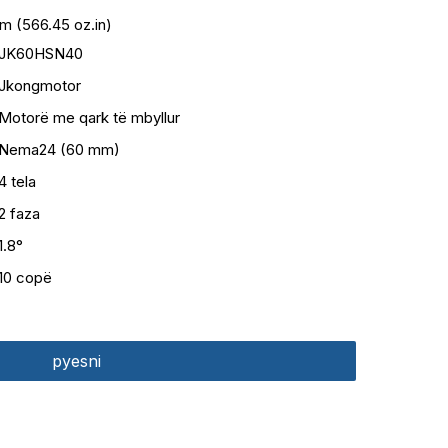
N.m (566.45 oz.in)
JK60HSN40
Jkongmotor
Motorë me qark të mbyllur
Nema24 (60 mm)
4 tela
2 faza
1.8°
10 copë
pyesni