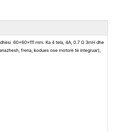
madhësi
60x60x111 mm. Ka 4 tela, 4A, 0.7
Ω 3mH dhe
anazhesh, frena, kodues ose motorë të integruar),