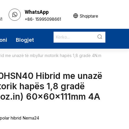
WhatsApp
Shqiptare
61
+86- 15995098661
oni
Blogjet
 me unazë të mbyllur motorik hapës 1,8 gradë 4N.m
0HSN40 Hibrid me unazë
torik hapës 1,8 gradë
oz.in) 60x60x111mm 4A
bipolar hibrid Nema24