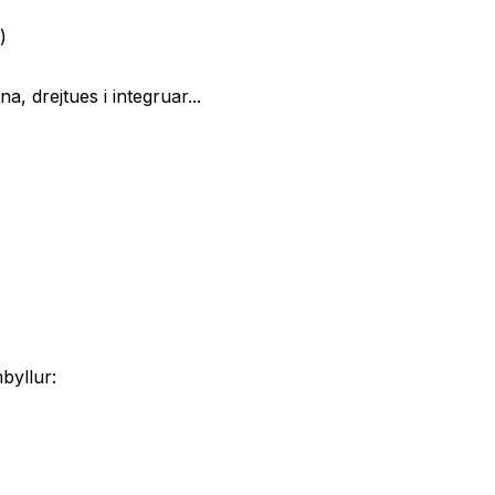
)
a, drejtues i integruar...
byllur: