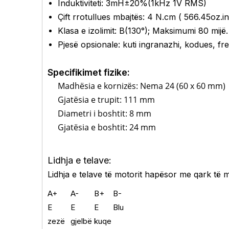
Induktiviteti: 3mH±20%(1kHz 1V RMS)
Çift rrotullues mbajtës: 4
N.cm (
566.45
oz.in
Klasa e izolimit: B(130°); Maksimumi 80 mijë.
Pjesë opsionale: kuti ingranazhi, kodues, fren
Specifikimet fizike:
Madhësia e kornizës: Nema 24 (60 x 60 mm)
Gjatësia e trupit: 111 mm
Diametri i boshtit: 8 mm
Gjatësia e boshtit: 24 mm
Lidhja e telave:
Lidhja e telave të motorit hapësor me qark të m
A+
A-
B+
B-
E
E
E
Blu
zezë
gjelbë
kuqe