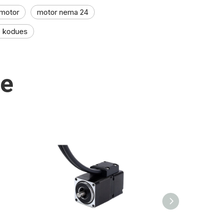
 motor
motor nema 24
e kodues
me