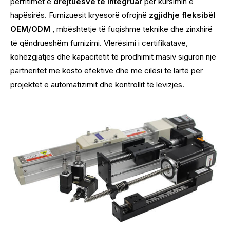
përfitimet e
drejtuesve të integruar
për kursimin e
hapësirës. Furnizuesit kryesorë ofrojnë
zgjidhje fleksibël
OEM/ODM
, mbështetje të fuqishme teknike dhe zinxhirë
të qëndrueshëm furnizimi. Vlerësimi i certifikatave,
kohëzgjatjes dhe kapacitetit të prodhimit masiv siguron një
partneritet me kosto efektive dhe me cilësi të lartë për
projektet e automatizimit dhe kontrollit të lëvizjes.