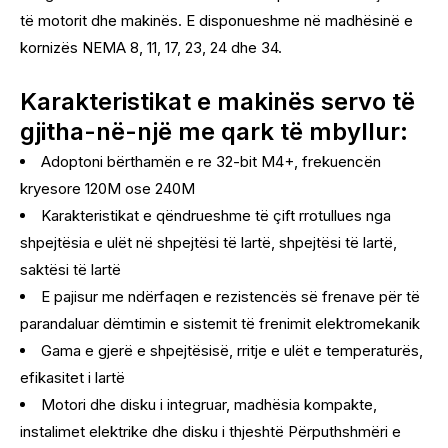
të motorit dhe makinës. E disponueshme në madhësinë e
kornizës NEMA 8, 11, 17, 23, 24 dhe 34.
Karakteristikat e makinës servo të
gjitha-në-një me qark të mbyllur:
Adoptoni bërthamën e re 32-bit M4+, frekuencën
kryesore 120M ose 240M
Karakteristikat e qëndrueshme të çift rrotullues nga
shpejtësia e ulët në shpejtësi të lartë, shpejtësi të lartë,
saktësi të lartë
E pajisur me ndërfaqen e rezistencës së frenave për të
parandaluar dëmtimin e sistemit të frenimit elektromekanik
Gama e gjerë e shpejtësisë, rritje e ulët e temperaturës,
efikasitet i lartë
Motori dhe disku i integruar, madhësia kompakte,
instalimet elektrike dhe disku i thjeshtë Përputhshmëri e