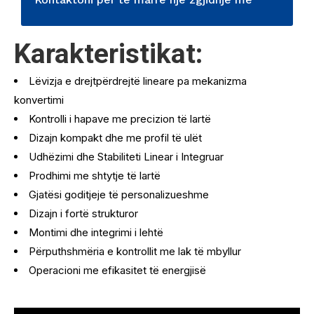
Karakteristikat:
lëvizje lineare
Lëvizja e drejtpërdrejtë lineare pa mekanizma
konvertimi
Kontrolli i hapave me precizion të lartë
Dizajn kompakt dhe me profil të ulët
Udhëzimi dhe Stabiliteti Linear i Integruar
Prodhimi me shtytje të lartë
Gjatësi goditjeje të personalizueshme
Dizajn i fortë strukturor
Montimi dhe integrimi i lehtë
Përputhshmëria e kontrollit me lak të mbyllur
Operacioni me efikasitet të energjisë