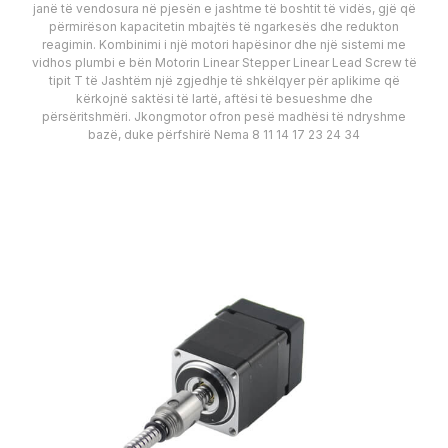
janë të vendosura në pjesën e jashtme të boshtit të vidës, gjë që
përmirëson kapacitetin mbajtës të ngarkesës dhe redukton
reagimin. Kombinimi i një motori hapësinor dhe një sistemi me
vidhos plumbi e bën Motorin Linear Stepper Linear Lead Screw të
tipit T të Jashtëm një zgjedhje të shkëlqyer për aplikime që
kërkojnë saktësi të lartë, aftësi të besueshme dhe
përsëritshmëri. Jkongmotor ofron pesë madhësi të ndryshme
bazë, duke përfshirë Nema 8 11 14 17 23 24 34