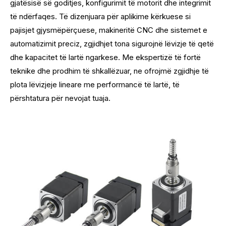
gjatësisë së goditjes, konfigurimit të motorit dhe integrimit
të ndërfaqes. Të dizenjuara për aplikime kërkuese si
pajisjet gjysmëpërçuese, makineritë CNC dhe sistemet e
automatizimit preciz, zgjidhjet tona sigurojnë lëvizje të qetë
dhe kapacitet të lartë ngarkese. Me ekspertizë të fortë
teknike dhe prodhim të shkallëzuar, ne ofrojmë zgjidhje të
plota lëvizjeje lineare me performancë të lartë, të
përshtatura për nevojat tuaja.