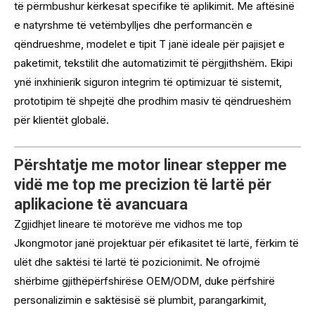
të përmbushur kërkesat specifike të aplikimit. Me aftësinë
e natyrshme të vetëmbylljes dhe performancën e
qëndrueshme, modelet e tipit T janë ideale për pajisjet e
paketimit, tekstilit dhe automatizimit të përgjithshëm. Ekipi
ynë inxhinierik siguron integrim të optimizuar të sistemit,
prototipim të shpejtë dhe prodhim masiv të qëndrueshëm
për klientët globalë.
Përshtatje me motor linear stepper me
vidë me top me precizion të lartë për
aplikacione të avancuara
Zgjidhjet lineare të motorëve me vidhos me top
Jkongmotor janë projektuar për efikasitet të lartë, fërkim të
ulët dhe saktësi të lartë të pozicionimit. Ne ofrojmë
shërbime gjithëpërfshirëse OEM/ODM, duke përfshirë
personalizimin e saktësisë së plumbit, parangarkimit,