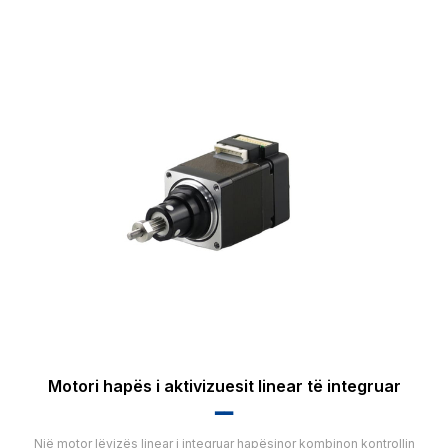
Motori hapës i aktivizuesit linear të integruar
▂▂
Një motor lëvizës linear i integruar hapësinor kombinon kontrollin