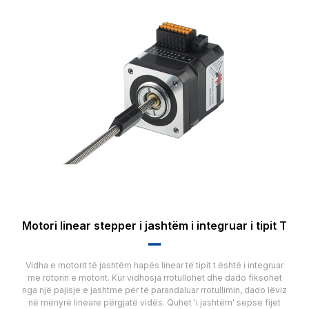
Motori linear stepper i jashtëm i integruar i tipit T
▂▂
Vidha e motorit të jashtëm hapës linear të tipit t është i integruar
me rotorin e motorit. Kur vidhosja rrotullohet dhe dado fiksohet
nga një pajisje e jashtme për të parandaluar rrotullimin, dado lëviz
në mënyrë lineare përgjatë vidës. Quhet 'i jashtëm' sepse fijet