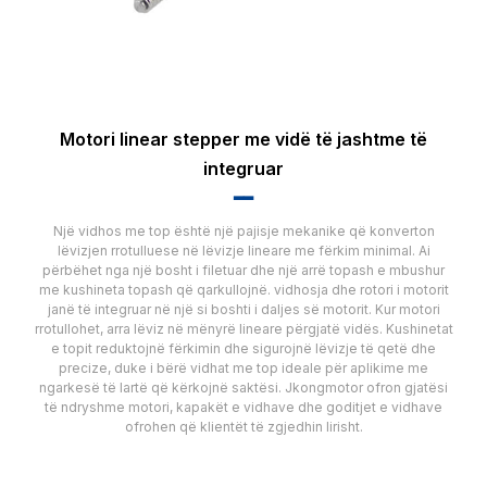
Motori linear stepper me vidë të jashtme të
integruar
▂▂
Një vidhos me top është një pajisje mekanike që konverton
lëvizjen rrotulluese në lëvizje lineare me fërkim minimal. Ai
përbëhet nga një bosht i filetuar dhe një arrë topash e mbushur
me kushineta topash që qarkullojnë. vidhosja dhe rotori i motorit
janë të integruar në një si boshti i daljes së motorit. Kur motori
rrotullohet, arra lëviz në mënyrë lineare përgjatë vidës. Kushinetat
e topit reduktojnë fërkimin dhe sigurojnë lëvizje të qetë dhe
precize, duke i bërë vidhat me top ideale për aplikime me
ngarkesë të lartë që kërkojnë saktësi. Jkongmotor ofron gjatësi
të ndryshme motori, kapakët e vidhave dhe goditjet e vidhave
ofrohen që klientët të zgjedhin lirisht.