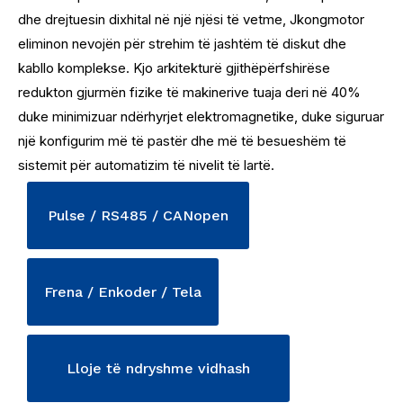
dhe drejtuesin dixhital në një njësi të vetme, Jkongmotor
eliminon nevojën për strehim të jashtëm të diskut dhe
kabllo komplekse. Kjo arkitekturë gjithëpërfshirëse
redukton gjurmën fizike të makinerive tuaja deri në 40%
duke minimizuar ndërhyrjet elektromagnetike, duke siguruar
një konfigurim më të pastër dhe më të besueshëm të
sistemit për automatizim të nivelit të lartë.
Pulse / RS485 / CANopen
Frena / Enkoder / Tela
Lloje të ndryshme vidhash