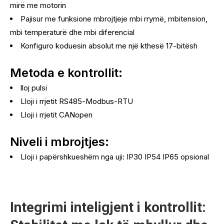
mirë me motorin
Pajisur me funksione mbrojtjeje mbi rrymë, mbitension,
mbi temperaturë dhe mbi diferencial
Konfiguro koduesin absolut me një kthesë 17-bitësh
Metoda e kontrollit:
lloj pulsi
Lloji i rrjetit RS485-Modbus-RTU
Lloji i rrjetit CANopen
Niveli i mbrojtjes:
Lloji i papërshkueshëm nga uji: IP30 IP54 IP65 opsional
Integrimi inteligjent i kontrollit: