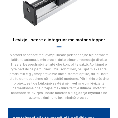
Lëvizja lineare e integruar me motor stepper
▂▂
Motorët hapësorë me lëvizje lineare përfaqësojnë një përparim
kritik në automatizimin preciz, duke ofruar zhvendosje direkte
lineare, besueshmëri të lartë dhe kontroll të saktë. Aplikimet e
tyre përfshijnë përpunimin CNC, robotikën, pajisjet mjekësore,
prodhimin e gjysmëpërçuesve dhe sistemet optike, duke i bërë
ato të domosdoshme në industritë moderne. Për inxhinierët dhe
projektuesit që kërkojnë
saktësi në nivel mikron, lëvizje të
përsëritshme dhe dizajne mekanike të thjeshtuara
, motorët
hapësorë të lëvizjes lineare mbeten një
zgjedhje kryesore
në
automatizimin dhe inxhinierinë precize.
Kontaktoni për të marrë një zgjidhje me