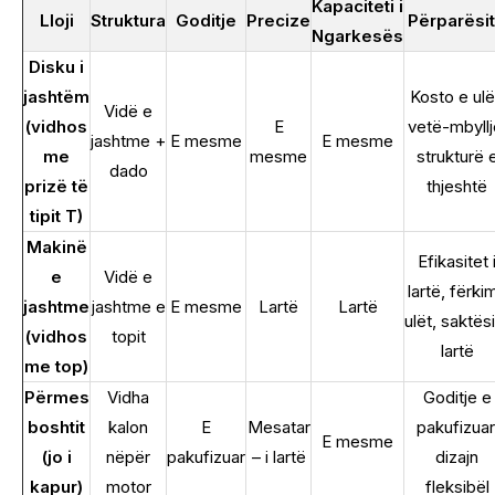
Kapaciteti i
Lloji
Struktura
Goditje
Precize
Përparësi
Ngarkesës
Disku i
jashtëm
Kosto e ulë
Vidë e
(vidhos
E
vetë-mbyllj
jashtme +
E mesme
E mesme
me
mesme
strukturë 
dado
prizë të
thjeshtë
tipit T)
Makinë
Efikasitet 
e
Vidë e
lartë, fërkim
jashtme
jashtme e
E mesme
Lartë
Lartë
ulët, saktës
(vidhos
topit
lartë
me top)
Përmes
Vidha
Goditje e
boshtit
kalon
E
Mesatar
pakufizuar
E mesme
(jo i
nëpër
pakufizuar
– i lartë
dizajn
kapur)
motor
fleksibël