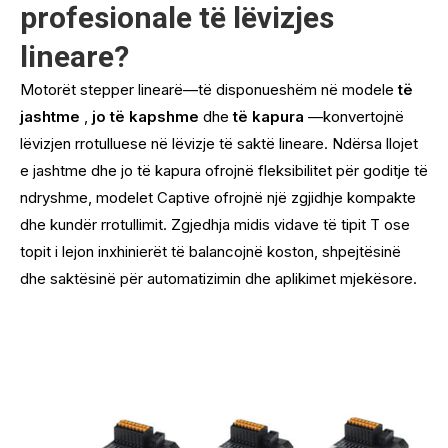
profesionale të lëvizjes
lineare?
Motorët stepper linearë—të disponueshëm në modele
të
jashtme
,
jo të kapshme
dhe
të kapura
—konvertojnë
lëvizjen rrotulluese në lëvizje të saktë lineare. Ndërsa llojet
e jashtme dhe jo të kapura ofrojnë fleksibilitet për goditje të
ndryshme, modelet Captive ofrojnë një zgjidhje kompakte
dhe kundër rrotullimit. Zgjedhja midis vidave të tipit T ose
topit i lejon inxhinierët të balancojnë koston, shpejtësinë
dhe saktësinë për automatizimin dhe aplikimet mjekësore.