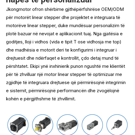
Jkongmotor ofron shërbime gjithëpërfshirëse OEM/ODM
për motorët linear stepper dhe projektet e integruara të
motorëve linear stepper, duke mundësuar personalizim të
plotë bazuar në nevojat e aplikacionit tuaj. Nga gjatësia e
goditjes, lloji i vidhos (vida e tipit T ose vidhosja me top)
dhe madhësia e motorit deri te konfigurimi i integruar i
drejtuesit dhe ndërfaqet e kontrollit, çdo detaj mund të
përshtatet. Ekipi ynë inxhinierik punon ngushtë me klientët
për të zhvilluar një motor linear stepper të optimizuar me
zgjidhje të integruara drejtuese që përmirësojnë integrimin
e sistemit, përmirësojnë performancën dhe zvogëlojnë
kohën e përgjithshme të zhvillimit.