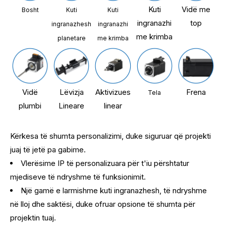
Kuti
Vidë me
Bosht
Kuti
Kuti
ingranazhi
top
ingranazhesh
ingranazhi
me krimba
planetare
me krimba
Vidë
Lëvizja
Aktivizues
Frena
Tela
plumbi
Lineare
linear
Kërkesa të shumta personalizimi, duke siguruar që projekti
juaj të jetë pa gabime.
Vlerësime IP të personalizuara për t'iu përshtatur
mjediseve të ndryshme të funksionimit.
Një gamë e larmishme kuti ingranazhesh, të ndryshme
në lloj dhe saktësi, duke ofruar opsione të shumta për
projektin tuaj.