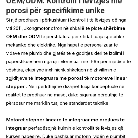
OEM/ODM: Kontrolli i lëvizjes me
porosi për specifikime unike
Si një prodhues i përkushtuar i kontrollit të lëvizjes që nga
viti 2011, Jkongmotor ofron në shkallë të plotë
shërbime
OEM dhe ODM
të përshtatura për sfidat tuaja specifike
mekanike dhe elektrike. Nga hapat e personalizuar të
vidave me plumb dhe gjatësitë e goditjes deri te izolimi i
papërshkueshëm nga uji i vlerësuar me IP65 për mjedise të
vështira, ekipi ynë inxhinierik shkëlqen në zhvillimin e
zgjidhjeve
të integruara me porosi të motorëve linear
stepper
. Ne i përkthejmë dizajnet tuaja konceptuale në
realitet të prodhuar në masë, duke siguruar përputhje të
përsosur me markën tuaj dhe standardet teknike.
Motorët stepper linearë të integruar me drejtues të
integruar
përfaqësojnë kulmin e kontrollit të lëvizjes që
kursen hapësirë. Duke bashkuar motorin, vidën e plumbit