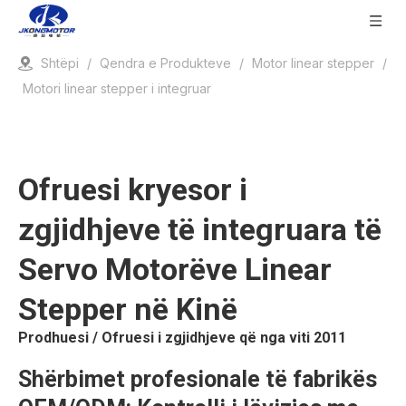
Shtëpi
/
Qendra e Produkteve
/
Motor linear stepper
/
Motori linear stepper i integruar
Ofruesi kryesor i
zgjidhjeve të integruara të
Servo Motorëve Linear
Stepper në Kinë
Prodhuesi / Ofruesi i zgjidhjeve që nga viti 2011
Shërbimet profesionale të fabrikës