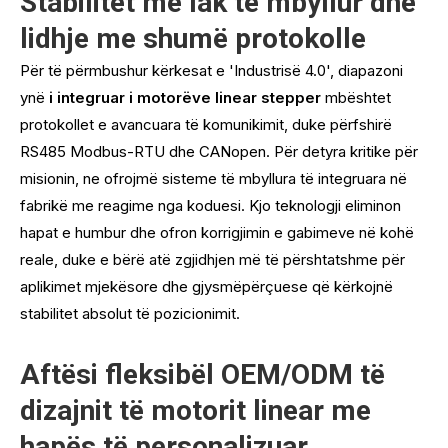
Stabilitet me lak të mbyllur dhe
lidhje me shumë protokolle
Për të përmbushur kërkesat e 'Industrisë 4.0', diapazoni
ynë
i integruar i motorëve linear stepper
mbështet
protokollet e avancuara të komunikimit, duke përfshirë
RS485 Modbus-RTU dhe CANopen. Për detyra kritike për
misionin, ne ofrojmë sisteme të mbyllura të integruara në
fabrikë me reagime nga koduesi. Kjo teknologji eliminon
hapat e humbur dhe ofron korrigjimin e gabimeve në kohë
reale, duke e bërë atë zgjidhjen më të përshtatshme për
aplikimet mjekësore dhe gjysmëpërçuese që kërkojnë
stabilitet absolut të pozicionimit.
Aftësi fleksibël OEM/ODM të
dizajnit të motorit linear me
hapës të personalizuar