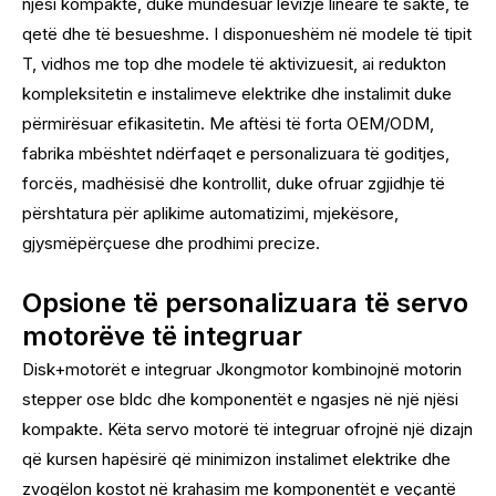
njësi kompakte, duke mundësuar lëvizje lineare të saktë, të
qetë dhe të besueshme. I disponueshëm në modele të tipit
T, vidhos me top dhe modele të aktivizuesit, ai redukton
kompleksitetin e instalimeve elektrike dhe instalimit duke
përmirësuar efikasitetin. Me aftësi të forta OEM/ODM,
fabrika mbështet ndërfaqet e personalizuara të goditjes,
forcës, madhësisë dhe kontrollit, duke ofruar zgjidhje të
përshtatura për aplikime automatizimi, mjekësore,
gjysmëpërçuese dhe prodhimi precize.
Opsione të personalizuara të servo
motorëve të integruar
Disk+motorët e integruar Jkongmotor kombinojnë motorin
stepper ose bldc dhe komponentët e ngasjes në një njësi
kompakte. Këta servo motorë të integruar ofrojnë një dizajn
që kursen hapësirë ​​që minimizon instalimet elektrike dhe
zvogëlon kostot në krahasim me komponentët e veçantë