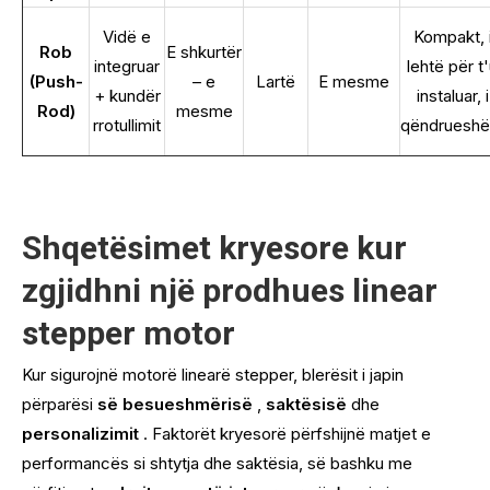
Vidë e
Kompakt, 
Rob
E shkurtër
integruar
lehtë për t
(Push-
– e
Lartë
E mesme
+ kundër
instaluar, i
Rod)
mesme
rrotullimit
qëndruesh
Shqetësimet kryesore kur
zgjidhni një prodhues linear
stepper motor
Kur sigurojnë motorë linearë stepper, blerësit i japin
përparësi
së besueshmërisë
,
saktësisë
dhe
personalizimit
. Faktorët kryesorë përfshijnë matjet e
performancës si shtytja dhe saktësia, së bashku me