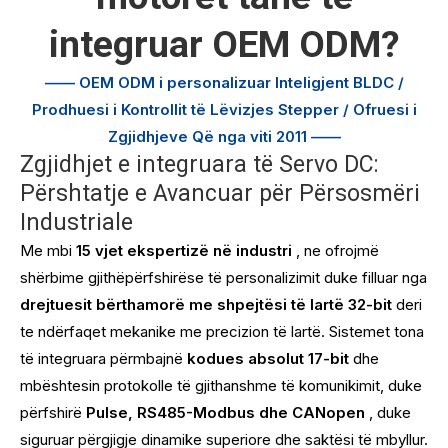
integruar OEM ODM?
—— OEM ODM i personalizuar
Inteligjent BLDC /
Prodhuesi i Kontrollit të Lëvizjes Stepper / Ofruesi i
Zgjidhjeve Që nga viti 2011
——
Zgjidhjet e integruara të Servo DC:
Përshtatje e Avancuar për Përsosmëri
Industriale
Me mbi
15 vjet ekspertizë në industri
, ne ofrojmë
shërbime gjithëpërfshirëse të personalizimit duke filluar nga
drejtuesit bërthamorë me shpejtësi të lartë 32-bit
deri
te ndërfaqet mekanike me precizion të lartë. Sistemet tona
të integruara përmbajnë
kodues absolut 17-bit
dhe
mbështesin protokolle të gjithanshme të komunikimit, duke
përfshirë
Pulse, RS485-Modbus dhe CANopen
, duke
siguruar përgjigje dinamike superiore dhe saktësi të mbyllur.