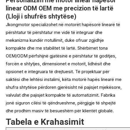
Personalizim me motor linear hapësor
linear ODM OEM me precizion të lartë
(Lloji i shufrës shtytëse)
Jkongmotor specializohet në motorët hapësorë linearë të
përshtatur të përshtatur me vidë të integruar dhe
mekanizma kundër rrotullimit, duke ofruar zgjidhje
kompakte dhe me stabilitet të lartë. Shërbimet tona
OEM/ODM përfshijnë gjatësinë e përshtatur të goditjes,
forcën e shtytjes, dimensionet e motorit, lidhësit dhe
opsionet e integruara të drejtuesit. Të projektuar për
saktësi dhe lehtësi instalimi, këta motorë hapës linearë me
shufra shtytëse përdoren gjerësisht në pajisjet mjekësore,
valvulat dhe pajisjet kompakte të automatizimit. Fabrika
jonë siguron cilësi të qëndrueshme, përgjigje të shpejtë
dhe prodhim masiv të besueshëm për klientët globalë.
Tabela e Krahasimit