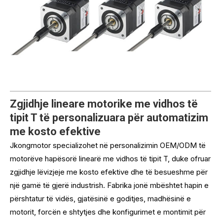
Zgjidhje lineare motorike me vidhos të
tipit T të personalizuara për automatizim
me kosto efektive
Jkongmotor specializohet në personalizimin OEM/ODM të
motorëve hapësorë linearë me vidhos të tipit T, duke ofruar
zgjidhje lëvizjeje me kosto efektive dhe të besueshme për
një gamë të gjerë industrish. Fabrika jonë mbështet hapin e
përshtatur të vidës, gjatësinë e goditjes, madhësinë e
motorit, forcën e shtytjes dhe konfigurimet e montimit për