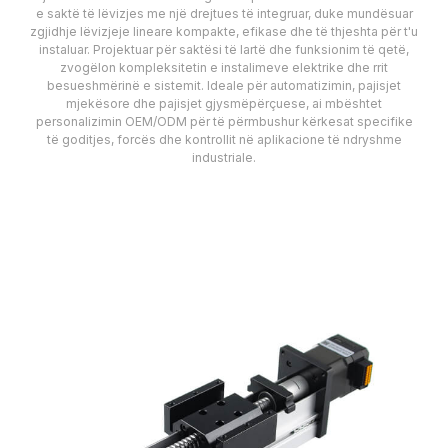
e saktë të lëvizjes me një drejtues të integruar, duke mundësuar
zgjidhje lëvizjeje lineare kompakte, efikase dhe të thjeshta për t'u
instaluar. Projektuar për saktësi të lartë dhe funksionim të qetë,
zvogëlon kompleksitetin e instalimeve elektrike dhe rrit
besueshmërinë e sistemit. Ideale për automatizimin, pajisjet
mjekësore dhe pajisjet gjysmëpërçuese, ai mbështet
personalizimin OEM/ODM për të përmbushur kërkesat specifike
të goditjes, forcës dhe kontrollit në aplikacione të ndryshme
industriale.