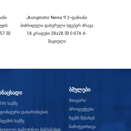
იანი
Jkongmotor Nema 11 2-ფაზიანი
Jkongmotor
უჟის
ჰიბრიდული დახურული სტეპერ ძრავა
ჰიბრიდული 
57 მმ
1.8 გრადუსი 28x28 მმ 0.67A 4-
სტეპერ ძრავა 
მავთული
1.68 A /
ბმულები
ანაცხადი
მთავარი
GVs საქმე
პროდუქტები
ვტომატური დახარისხების
ჩვენს შესახებ
სტემის საქმე
ჩამოტვირთვა
ასოფლო-სამეურნეო მანქანების