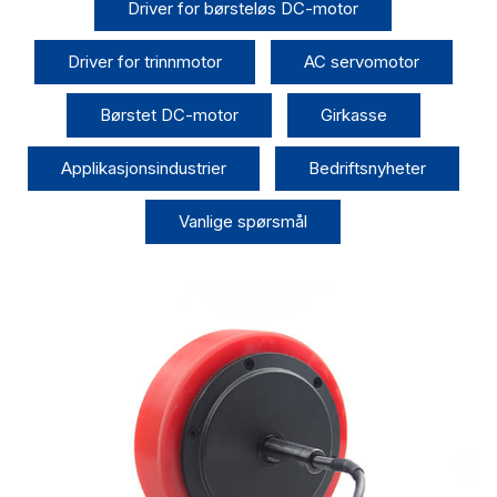
Driver for børsteløs DC-motor
Driver for trinnmotor
AC servomotor
Børstet DC-motor
Girkasse
Applikasjonsindustrier
Bedriftsnyheter
Vanlige spørsmål