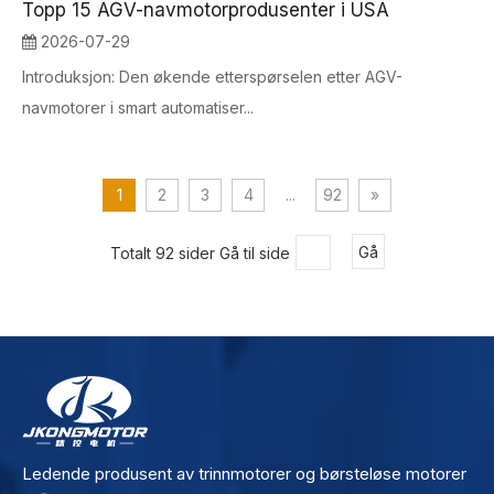
Topp 15 AGV-navmotorprodusenter i USA
2026-07-29
Introduksjon: Den økende etterspørselen etter AGV-
navmotorer i smart automatiser...
1
2
3
4
...
92
»
Totalt 92 sider Gå til side
Gå
Ledende produsent av trinnmotorer og børsteløse motorer