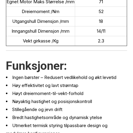
Egnet Motor Maks Størrelse /mm
71
Dreiemoment /Nm
52
Utgangshull Dimensjon /mm
18
Inngangshull Dimensjon /mm
14/11
Vekt girkasse /Kg
2.3
Funksjoner:
Ingen børster – Redusert vedlikehold og økt levetid
Høy effektivitet og lavt strømtap
Høyt dreiemoment-til-vekt-forhold
Nøyaktig hastighet og posisjonskontroll
Stillegående og jevn drift
Bredt hastighetsområde og dynamisk ytelse
Utmerket termisk styring tilpassbare design og