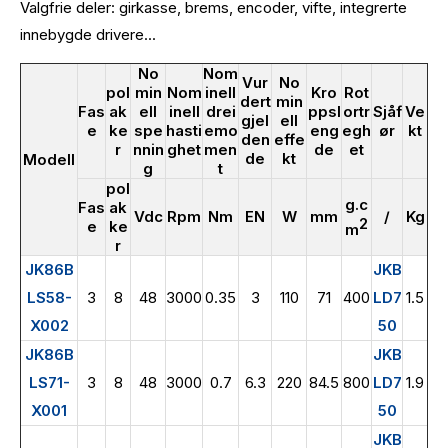
Valgfrie deler: girkasse, brems, encoder, vifte, integrerte
innebygde drivere...
No
Nom
Vur
No
pol
min
Nom
inell
Kro
Rot
dert
min
Fas
ak
ell
inell
drei
ppsl
ortr
Sjåf
Ve
gjel
ell
e
ke
spe
hasti
emo
eng
egh
ør
kt
den
effe
r
nnin
ghet
men
de
et
de
kt
Modell
g
t
pol
g.c
Fas
ak
Vdc
Rpm
Nm
EN
W
mm
/
Kg
2
e
ke
m
r
JK86B
JKB
LS58-
3
8
48
3000
0.35
3
110
71
400
LD7
1.5
X002
50
JK86B
JKB
LS71-
3
8
48
3000
0.7
6.3
220
84.5
800
LD7
1.9
X001
50
JKB