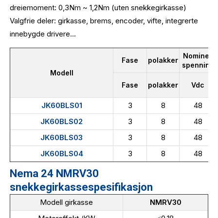
dreiemoment: 0,3Nm ~ 1,2Nm (uten snekkegirkasse)
Valgfrie deler: girkasse, brems, encoder, vifte, integrerte
innebygde drivere...
Nominell
Fase
polakker
spenning
Modell
Fase
polakker
Vdc
JK60BLS01
3
8
48
JK60BLS02
3
8
48
JK60BLS03
3
8
48
JK60BLS04
3
8
48
Nema 24 NMRV30
snekkegirkassespesifikasjon
Modell girkasse
NMRV30