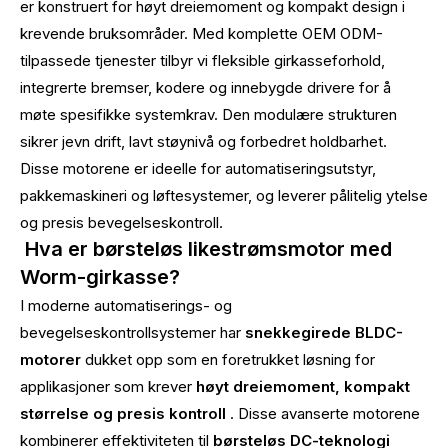
er konstruert for høyt dreiemoment og kompakt design i
krevende bruksområder. Med komplette OEM ODM-
tilpassede tjenester tilbyr vi fleksible girkasseforhold,
integrerte bremser, kodere og innebygde drivere for å
møte spesifikke systemkrav. Den modulære strukturen
sikrer jevn drift, lavt støynivå og forbedret holdbarhet.
Disse motorene er ideelle for automatiseringsutstyr,
pakkemaskineri og løftesystemer, og leverer pålitelig ytelse
og presis bevegelseskontroll.
Hva er børsteløs likestrømsmotor med
Worm-girkasse?
I moderne automatiserings- og
bevegelseskontrollsystemer har
snekkegirede BLDC-
motorer
dukket opp som en foretrukket løsning for
applikasjoner som krever
høyt dreiemoment, kompakt
størrelse og presis kontroll
. Disse avanserte motorene
kombinerer effektiviteten til
børsteløs DC-teknologi