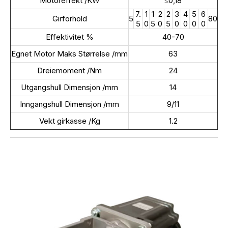
Motoreffekt /KW
≤0,18
7.
1
1
2
2
3
4
5
6
Girforhold
5
80
5
0
5
0
5
0
0
0
0
Effektivitet %
40-70
Egnet Motor Maks Størrelse /mm
63
Dreiemoment /Nm
24
Utgangshull Dimensjon /mm
14
Inngangshull Dimensjon /mm
9/11
Vekt girkasse /Kg
1.2