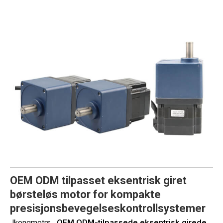
OEM ODM tilpasset eksentrisk giret
børsteløs motor for kompakte
presisjonsbevegelseskontrollsystemer
Jkongmotrs
OEM ODM-tilpassede eksentrisk girede