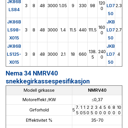
JK86B
120
3
8
48
3000
1.05
9
330
98
LD7
2.3
0
LS84
50
JK86B
JKB
160
LS98-
3
8
48
3000
1.4
11.5
440
111.5
LD7
2.7
0
X015
50
JK86B
JKB
138.
240
LS125-
3
8
48
3000
2.1
18
660
LD7
4
5
0
X015
50
Nema 34 NMRV40
snekkegirkassespesifikasjon
Modell girkasse
NMRV40
Motoreffekt /KW
≤0,37
7.
1
1
2
2
3
4
5
6
8
10
Girforhold
5
5
0
5
0
5
0
0
0
0
0
0
Effektivitet %
35-70