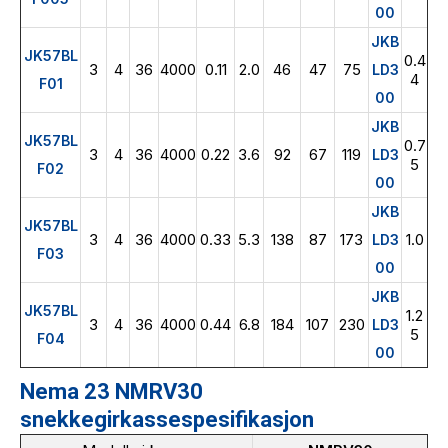
00
JKB
JK57BL
0.4
3
4
36
4000
0.11
2.0
46
47
75
LD3
4
F01
00
JKB
JK57BL
0.7
3
4
36
4000
0.22
3.6
92
67
119
LD3
5
F02
00
JKB
JK57BL
3
4
36
4000
0.33
5.3
138
87
173
1.0
LD3
F03
00
JKB
JK57BL
1.2
3
4
36
4000
0.44
6.8
184
107
230
LD3
5
F04
00
Nema 23 NMRV30
snekkegirkassespesifikasjon