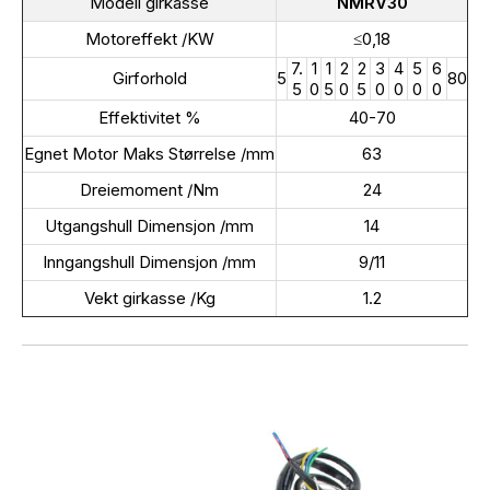
Modell girkasse
NMRV30
Motoreffekt /KW
≤0,18
7.
1
1
2
2
3
4
5
6
Girforhold
5
80
5
0
5
0
5
0
0
0
0
Effektivitet %
40-70
Egnet Motor Maks Størrelse /mm
63
Dreiemoment /Nm
24
Utgangshull Dimensjon /mm
14
Inngangshull Dimensjon /mm
9/11
Vekt girkasse /Kg
1.2