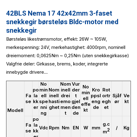
42BLS Nema 17 42x42mm 3-faset
snekkegir børsteløs Bldc-motor med
snekkegir
Børsteløs likestrømsmotor, effekt: 26W ~ 105W,
merkespenning: 24V, merkehastighet: 4000rpm, nominell
dreiemoment: 0,0625Nm ~ 0,25Nm (uten snekkegirkasse)
Valgfrie deler: Girkasse, brems, koder, integrerte
innebygde drivere...
No
Nom
Vur
No
po
min
Nom
inell
der
Kro
Rot
min
Fa
la
ell
inell
drei
t
ppsl
ortr
Sjåf
Ve
ell
se
kk
spe
hasti
emo
gjel
eng
egh
ør
kt
effe
er
nni
ghet
men
den
de
et
kt
Modell
ng
t
de
po
g.c
Fa
la
Vdc
Rpm
Nm
EN
W
mm
/
Kg
2
se
kk
m
er