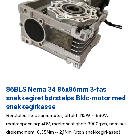
86BLS Nema 34 86x86mm 3-fas
snekkegiret børsteløs Bldc-motor med
snekkegirkasse
Børsteløs likestrømsmotor, effekt: 110W ~ 660W,
merkespenning: 48V, merkehastighet: 3000rpm, nominell
dreiemoment: 0,35Nm ~ 2,1Nm (uten snekkegirkasse)