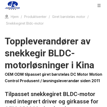
Hjem
/
Produktsenter
/
Giret børsteløs motor
/
Snekkegiret Bldc-motor
Toppleverandører av
snekkegir BLDC-
motorløsninger i Kina
OEM ODM tilpasset giret børsteløs DC Motor Motion
Control Produsent / løsningsleverandør siden 2011
Tilpasset snekkegiret BLDC-motor
med integrert driver og girkasse for