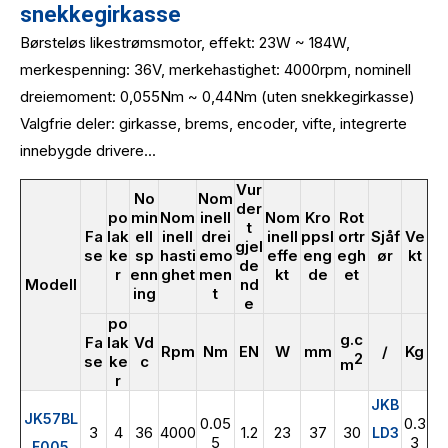
snekkegirkasse
Børsteløs likestrømsmotor, effekt: 23W ~ 184W,
merkespenning: 36V, merkehastighet: 4000rpm, nominell
dreiemoment: 0,055Nm ~ 0,44Nm (uten snekkegirkasse)
Valgfrie deler: girkasse, brems, encoder, vifte, integrerte
innebygde drivere...
Vur
No
Nom
der
po
min
Nom
inell
Nom
Kro
Rot
t
Fa
lak
ell
inell
drei
inell
ppsl
ortr
Sjåf
Ve
gjel
se
ke
sp
hasti
emo
effe
eng
egh
ør
kt
de
r
enn
ghet
men
kt
de
et
Modell
nd
ing
t
e
po
g.c
Fa
lak
Vd
Rpm
Nm
EN
W
mm
/
Kg
2
se
ke
c
m
r
JKB
JK57BL
0.05
0.3
3
4
36
4000
1.2
23
37
30
LD3
5
3
F005