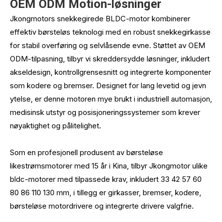
OEM ODM Motion-løsninger
Jkongmotors snekkegirede BLDC-motor kombinerer
effektiv børsteløs teknologi med en robust snekkegirkasse
for stabil overføring og selvlåsende evne. Støttet av OEM
ODM-tilpasning, tilbyr vi skreddersydde løsninger, inkludert
akseldesign, kontrollgrensesnitt og integrerte komponenter
som kodere og bremser. Designet for lang levetid og jevn
ytelse, er denne motoren mye brukt i industriell automasjon,
medisinsk utstyr og posisjoneringssystemer som krever
nøyaktighet og pålitelighet.
Som en profesjonell produsent av børsteløse
likestrømsmotorer med 15 år i Kina, tilbyr Jkongmotor ulike
bldc-motorer med tilpassede krav, inkludert 33 42 57 60
80 86 110 130 mm, i tillegg er girkasser, bremser, kodere,
børsteløse motordrivere og integrerte drivere valgfrie.