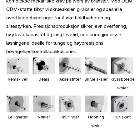
komplekse mekaniske krav på tvers av bransjer. Med OEM
ODM-støtte tilbyr vi skrueaksler, giraksler og spesielle
overflatebehandlinger for å øke holdbarheten og
slitestyrken. Presisjonsproduksjon sikrer jevn overføring,
høy lastekapasitet og lang levetid, noe som gjør disse
løsningene ideelle for tunge og høypresisjons
bevegelseskontrollapplikasjoner.
Remskiver
Gears
Akselstifter
Skrue aksler
Kryssborede
aksler
Leiligheter
Nøkler
Knurlinger
Hobbing
Hult skaft
aksler