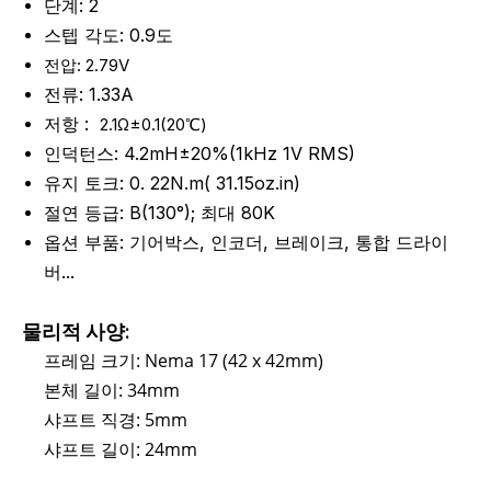
단계: 2
스텝 각도: 0.9도
전압: 2.79V
전류: 1.33A
저항 :
2.1Ω±0.1(20℃)
인덕턴스: 4.2mH±20%(1kHz 1V RMS)
유지 토크: 0.
22N.m(
31.15oz.in)
절연 등급: B(130°); 최대 80K
옵션 부품: 기어박스, 인코더, 브레이크, 통합 드라이
버...
물리적 사양:
프레임 크기: Nema 17 (42 x 42mm)
본체 길이: 34mm
샤프트 직경: 5mm
샤프트 길이: 24mm