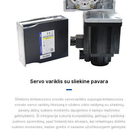
Servo variklis su sliekine pavara
▂▂
Sliekinis kintamosios srovės servovariklis sujungia kintamosios
srovės servo variklių tikslumą ir uždaro ciklo valdymą su sliekinių
pavarų dėžių sukimo momento dauginimo ir kampo mažinimo
galimybėmis. Ši integracija sukuria kompaktišką, galingą ir patikimą
judesio sprendimą, ypač tinkantį tais atvejais, kai reikalingas didelis
sukimo momentas, mažas greitis ir savaime užsifiksuojanti galimybė.