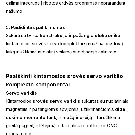
galima integruoti į ribotos erdvės programas neprarandant
našumo.
5. Padidintas patikimumas
Sukurti su
tvirta konstrukcija ir pažangia elektronika
,
kintamosios srovės servo komplektai sumažina prastovų
laiką ir užtikrina nuolatinį veikimą sudėtingoje aplinkoje.
Paaiškinti kintamosios srovės servo variklio
komplekto komponentai
Servo variklis
Kintamosios
srovės servo variklis
sukurtas su nuolatiniais
magnetais ir pažangiomis apvijomis, užtikrinančiomis
didelį
sukimo momento tankį
ir
mažą inerciją
. Tai užtikrina
greitą pagreitį ir lėtėjimą, o tai būtina robotikoje ir CNC
programose.