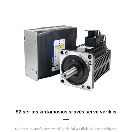
S2 serijos kintamosios srovės servo variklis
▂▂
Kintamosios srovės servo variklių rinkiniai yra tikslaus judesio valdymo,