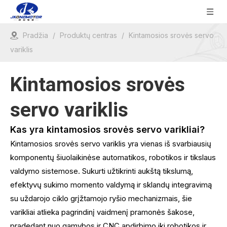
Pradžia
/
Produktų centras
/
Kintamosios srovės servo
variklis
Kintamosios srovės
servo variklis
Kas yra kintamosios srovės servo varikliai?
Kintamosios srovės servo variklis yra vienas iš svarbiausių
komponentų šiuolaikinėse automatikos, robotikos ir tikslaus
valdymo sistemose. Sukurti užtikrinti aukštą tikslumą,
efektyvų sukimo momento valdymą ir sklandų integravimą
su uždarojo ciklo grįžtamojo ryšio mechanizmais, šie
varikliai atlieka pagrindinį vaidmenį pramonės šakose,
pradedant nuo gamybos ir CNC apdirbimo iki robotikos ir