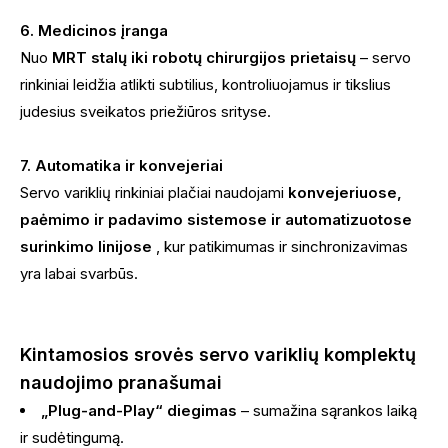
6. Medicinos įranga
Nuo
MRT stalų iki robotų chirurgijos prietaisų
– servo
rinkiniai leidžia atlikti subtilius, kontroliuojamus ir tikslius
judesius sveikatos priežiūros srityse.
7. Automatika ir konvejeriai
Servo variklių rinkiniai plačiai naudojami
konvejeriuose,
paėmimo ir padavimo sistemose ir automatizuotose
surinkimo linijose
, kur patikimumas ir sinchronizavimas
yra labai svarbūs.
Kintamosios srovės servo variklių komplektų
naudojimo pranašumai
„Plug-and-Play“ diegimas
– sumažina sąrankos laiką
ir sudėtingumą.