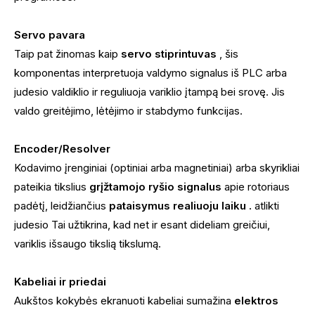
Servo pavara
Taip pat žinomas kaip
servo stiprintuvas
, šis
komponentas interpretuoja valdymo signalus iš PLC arba
judesio valdiklio ir reguliuoja variklio įtampą bei srovę. Jis
valdo greitėjimo, lėtėjimo ir stabdymo funkcijas.
Encoder/Resolver
Kodavimo įrenginiai (optiniai arba magnetiniai) arba skyrikliai
pateikia tikslius
grįžtamojo ryšio signalus
apie rotoriaus
padėtį, leidžiančius
pataisymus realiuoju laiku .
atlikti
judesio Tai užtikrina, kad net ir esant dideliam greičiui,
variklis išsaugo tikslią tikslumą.
Kabeliai ir priedai
Aukštos kokybės ekranuoti kabeliai sumažina
elektros