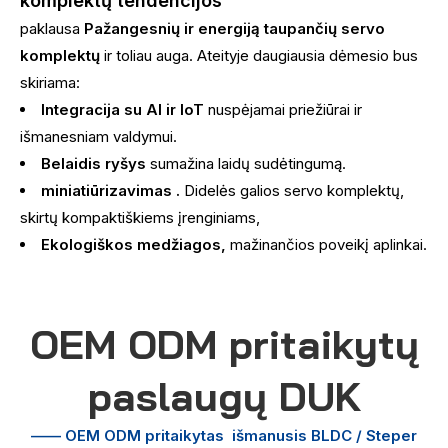
komplektų tendencijos
paklausa
Pažangesnių ir energiją taupančių servo
komplektų
ir toliau auga. Ateityje daugiausia dėmesio bus
skiriama:
Integracija su AI ir IoT
nuspėjamai priežiūrai ir
išmanesniam valdymui.
Belaidis ryšys
sumažina laidų sudėtingumą.
miniatiūrizavimas .
Didelės galios servo komplektų,
skirtų kompaktiškiems įrenginiams,
Ekologiškos medžiagos,
mažinančios poveikį aplinkai.
OEM ODM pritaikytų
paslaugų DUK
—— OEM ODM pritaikytas
išmanusis BLDC / Steper