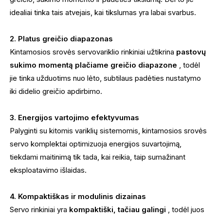
idealiai tinka tais atvejais, kai tikslumas yra labai svarbus.
2. Platus greičio diapazonas
Kintamosios srovės servovariklio rinkiniai užtikrina
pastovų
sukimo momentą plačiame greičio diapazone
, todėl
jie tinka užduotims nuo lėto, subtilaus padėties nustatymo
iki didelio greičio apdirbimo.
3. Energijos vartojimo efektyvumas
Palyginti su kitomis variklių sistemomis, kintamosios srovės
servo komplektai optimizuoja energijos suvartojimą,
tiekdami maitinimą tik tada, kai reikia, taip sumažinant
eksploatavimo išlaidas.
4. Kompaktiškas ir modulinis dizainas
Servo rinkiniai yra
kompaktiški, tačiau galingi
, todėl juos