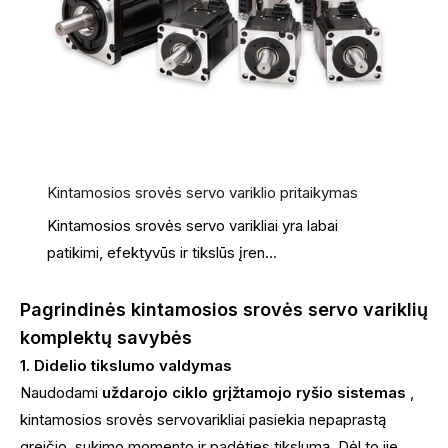
Kintamosios srovės servo variklio pritaikymas
Kintamosios srovės servo varikliai yra labai
patikimi, efektyvūs ir tikslūs įren...
Pagrindinės kintamosios srovės servo variklių
komplektų savybės
1. Didelio tikslumo valdymas
Naudodami
uždarojo ciklo grįžtamojo ryšio sistemas
,
kintamosios srovės servovarikliai pasiekia nepaprastą
greičio, sukimo momento ir padėties tikslumą. Dėl to jie