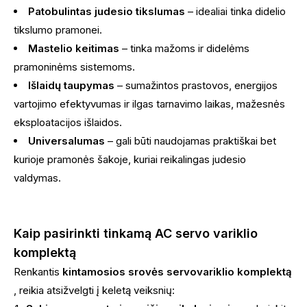
Patobulintas judesio tikslumas
– idealiai tinka didelio
tikslumo pramonei.
Mastelio keitimas
– tinka mažoms ir didelėms
pramoninėms sistemoms.
Išlaidų taupymas
– sumažintos prastovos, energijos
vartojimo efektyvumas ir ilgas tarnavimo laikas, mažesnės
eksploatacijos išlaidos.
Universalumas
– gali būti naudojamas praktiškai bet
kurioje pramonės šakoje, kuriai reikalingas judesio
valdymas.
Kaip pasirinkti tinkamą AC servo variklio
komplektą
Renkantis
kintamosios srovės servovariklio komplektą
, reikia atsižvelgti į keletą veiksnių: