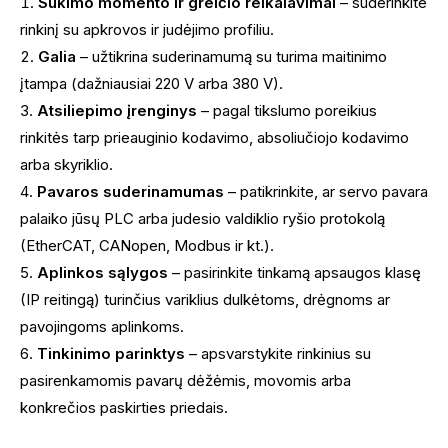
Sukimo momento ir greičio reikalavimai
– suderinkite
rinkinį su apkrovos ir judėjimo profiliu.
Galia
– užtikrina suderinamumą su turima maitinimo
įtampa (dažniausiai 220 V arba 380 V).
Atsiliepimo įrenginys
– pagal tikslumo poreikius
rinkitės tarp prieauginio kodavimo, absoliučiojo kodavimo
arba skyriklio.
Pavaros suderinamumas
– patikrinkite, ar servo pavara
palaiko jūsų PLC arba judesio valdiklio ryšio protokolą
(EtherCAT, CANopen, Modbus ir kt.).
Aplinkos sąlygos
– pasirinkite tinkamą apsaugos klasę
(IP reitingą) turinčius variklius dulkėtoms, drėgnoms ar
pavojingoms aplinkoms.
Tinkinimo parinktys
– apsvarstykite rinkinius su
pasirenkamomis pavarų dėžėmis, movomis arba
konkrečios paskirties priedais.