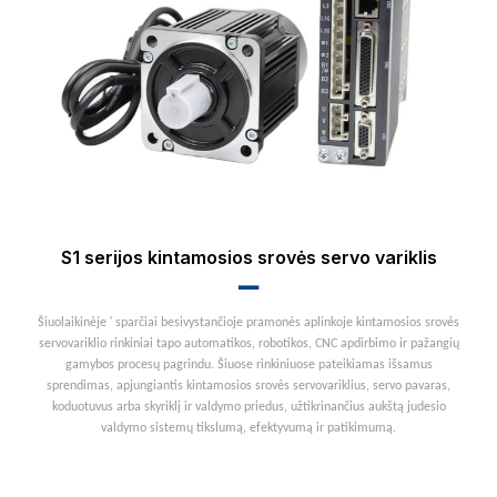
S1 serijos kintamosios srovės servo variklis
▂▂
'
Šiuolaikinėje
sparčiai besivystančioje pramonės aplinkoje kintamosios srovės
servovariklio rinkiniai tapo automatikos, robotikos, CNC apdirbimo ir pažangių
gamybos procesų pagrindu. Šiuose rinkiniuose pateikiamas išsamus
sprendimas, apjungiantis kintamosios srovės servovariklius, servo pavaras,
koduotuvus arba skyriklį ir valdymo priedus, užtikrinančius aukštą judesio
valdymo sistemų tikslumą, efektyvumą ir patikimumą.