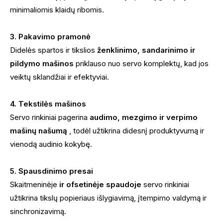
minimaliomis klaidų ribomis.
3. Pakavimo pramonė
Didelės spartos ir tikslios
ženklinimo, sandarinimo ir
pildymo mašinos
priklauso nuo servo komplektų, kad jos
veiktų sklandžiai ir efektyviai.
4. Tekstilės mašinos
Servo rinkiniai pagerina
audimo, mezgimo ir verpimo
mašinų našumą
, todėl užtikrina didesnį produktyvumą ir
vienodą audinio kokybę.
5. Spausdinimo presai
Skaitmeninėje
ir ofsetinėje spaudoje
servo rinkiniai
užtikrina tikslų popieriaus išlygiavimą, įtempimo valdymą ir
sinchronizavimą.