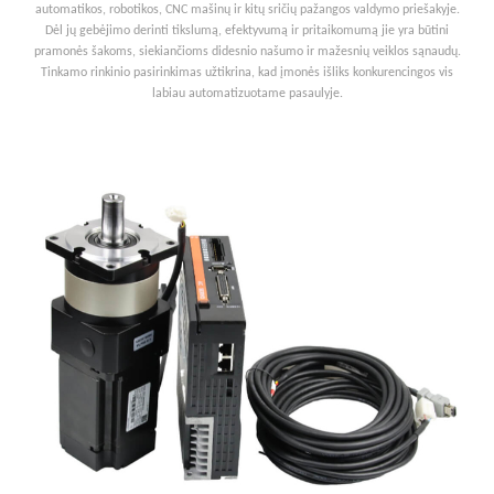
automatikos, robotikos, CNC mašinų ir kitų sričių pažangos valdymo priešakyje.
Dėl jų gebėjimo derinti tikslumą, efektyvumą ir pritaikomumą jie yra būtini
pramonės šakoms, siekiančioms didesnio našumo ir mažesnių veiklos sąnaudų.
Tinkamo rinkinio pasirinkimas užtikrina, kad įmonės išliks konkurencingos vis
labiau automatizuotame pasaulyje.