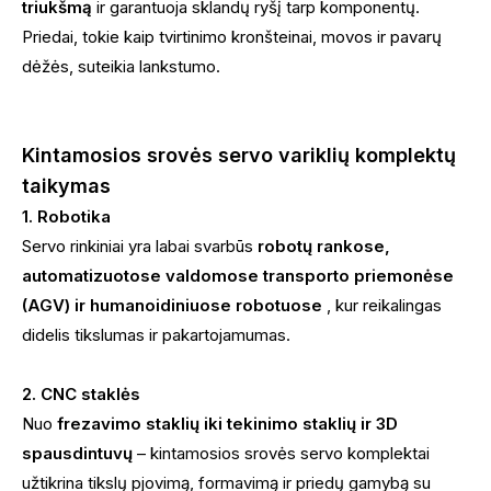
triukšmą
ir garantuoja sklandų ryšį tarp komponentų.
Priedai, tokie kaip tvirtinimo kronšteinai, movos ir pavarų
dėžės, suteikia lankstumo.
Kintamosios srovės servo variklių komplektų
taikymas
1. Robotika
Servo rinkiniai yra labai svarbūs
robotų rankose,
automatizuotose valdomose transporto priemonėse
(AGV) ir humanoidiniuose robotuose
, kur reikalingas
didelis tikslumas ir pakartojamumas.
2. CNC staklės
Nuo
frezavimo staklių iki tekinimo staklių ir 3D
spausdintuvų
– kintamosios srovės servo komplektai
užtikrina tikslų pjovimą, formavimą ir priedų gamybą su