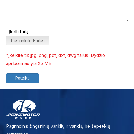
Įkelti failą
Pasirinkite Failas
*Įkelkite tik jpg, png, pdf, dxf, dwg failus. Dydžio
apribojimas yra 25 MB.
Pateikti
Pagrindinis žingsninių variklių ir variklių be šepetėlių