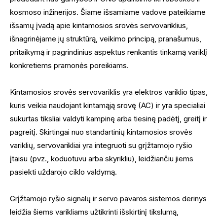
kosmoso inžinerijos. Šiame išsamiame vadove pateikiame
išsamų įvadą apie kintamosios srovės servovariklius,
išnagrinėjame jų struktūrą, veikimo principą, pranašumus,
pritaikymą ir pagrindinius aspektus renkantis tinkamą variklį
konkretiems pramonės poreikiams.
Kintamosios srovės servovariklis yra elektros variklio tipas,
kuris veikia naudojant kintamąją srovę (AC) ir yra specialiai
sukurtas tiksliai valdyti kampinę arba tiesinę padėtį, greitį ir
pagreitį. Skirtingai nuo standartinių kintamosios srovės
variklių, servovarikliai yra integruoti su grįžtamojo ryšio
įtaisu (pvz., koduotuvu arba skyrikliu), leidžiančiu jiems
pasiekti uždarojo ciklo valdymą.
Grįžtamojo ryšio signalų ir servo pavaros sistemos derinys
leidžia šiems varikliams užtikrinti išskirtinį tikslumą,