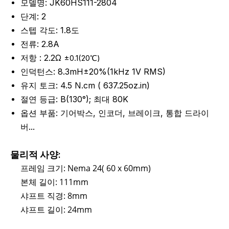
모델명: JK60HS111-2804
단계: 2
스텝 각도: 1.8도
전류: 2.8A
저항 : 2.2Ω
±0.1(20℃)
인덕턴스: 8.3mH±20%(1kHz 1V RMS)
유지 토크: 4.5
N.cm (
637.25
oz.in)
절연 등급: B(130°); 최대 80K
옵션 부품: 기어박스, 인코더, 브레이크, 통합 드라이
버...
물리적 사양:
프레임 크기: Nema 24( 60 x 60mm)
본체 길이: 111mm
샤프트 직경: 8mm
샤프트 길이: 24mm