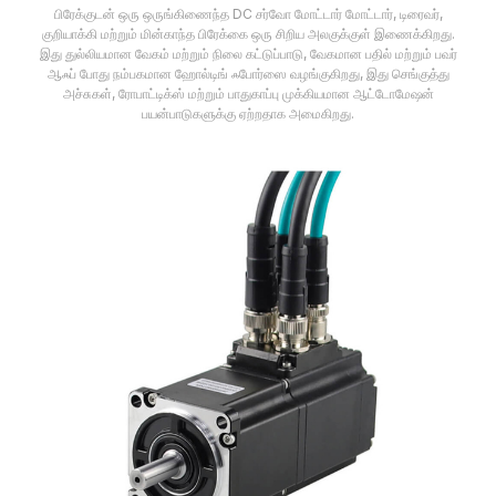
பிரேக்குடன் ஒரு ஒருங்கிணைந்த DC சர்வோ மோட்டார் மோட்டார், டிரைவர்,
குறியாக்கி மற்றும் மின்காந்த பிரேக்கை ஒரு சிறிய அலகுக்குள் இணைக்கிறது.
இது துல்லியமான வேகம் மற்றும் நிலை கட்டுப்பாடு, வேகமான பதில் மற்றும் பவர்
ஆஃப் போது நம்பகமான ஹோல்டிங் ஃபோர்ஸை வழங்குகிறது, இது செங்குத்து
அச்சுகள், ரோபாட்டிக்ஸ் மற்றும் பாதுகாப்பு முக்கியமான ஆட்டோமேஷன்
பயன்பாடுகளுக்கு ஏற்றதாக அமைகிறது.