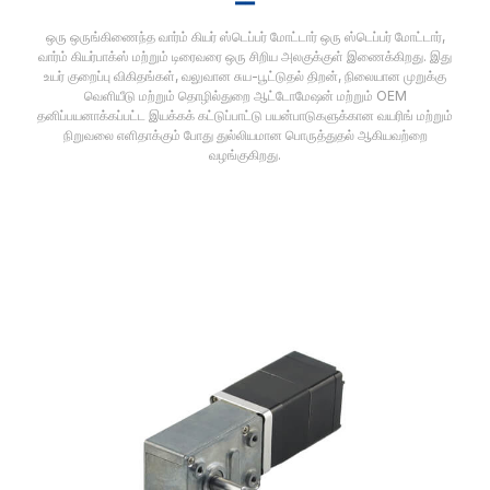
ஒரு ஒருங்கிணைந்த வார்ம் கியர் ஸ்டெப்பர் மோட்டார் ஒரு ஸ்டெப்பர் மோட்டார்,
வார்ம் கியர்பாக்ஸ் மற்றும் டிரைவரை ஒரு சிறிய அலகுக்குள் இணைக்கிறது. இது
உயர் குறைப்பு விகிதங்கள், வலுவான சுய-பூட்டுதல் திறன், நிலையான முறுக்கு
வெளியீடு மற்றும் தொழில்துறை ஆட்டோமேஷன் மற்றும் OEM
தனிப்பயனாக்கப்பட்ட இயக்கக் கட்டுப்பாட்டு பயன்பாடுகளுக்கான வயரிங் மற்றும்
நிறுவலை எளிதாக்கும் போது துல்லியமான பொருத்துதல் ஆகியவற்றை
வழங்குகிறது.