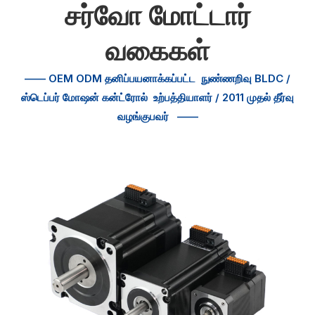
சர்வோ மோட்டார்
வகைகள்
—— OEM ODM தனிப்பயனாக்கப்பட்ட
நுண்ணறிவு BLDC /
ஸ்டெப்பர் மோஷன் கன்ட்ரோல்
உற்பத்தியாளர் / 2011 முதல் தீர்வு
வழங்குபவர்
——