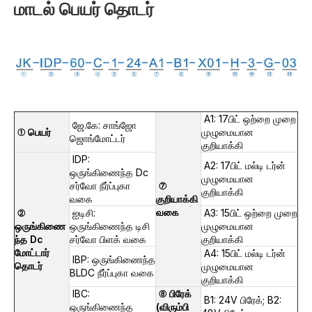
மாடல் பெயர் தொடர்
A1: 17பிட் ஒற்றை முறை
ஜே.கே: சாங்ஜோ
① பெயர்
முழுமையான
ஜொங்மோட்டர்
குறியாக்கி
IDP:
A2: 17பிட் மல்டி டர்ன்
ஒருங்கிணைந்த Dc
முழுமையான
சர்வோ நீர்ப்புகா
⑦
குறியாக்கி
வகை
குறியாக்கி
வகை
②
ஐடிசி:
A3: 15பிட் ஒற்றை முறை
ஒருங்கிணை
ஒருங்கிணைந்த டிசி
முழுமையான
ந்த Dc
சர்வோ பிளக் வகை
குறியாக்கி
மோட்டார்
A4: 15பிட் மல்டி டர்ன்
IBP: ஒருங்கிணைந்த
தொடர்
முழுமையான
BLDC நீர்ப்புகா வகை
குறியாக்கி
IBC:
⑧ பிரேக்
B1: 24V பிரேக்; B2:
ஒருங்கிணைந்த
(விரும்பி