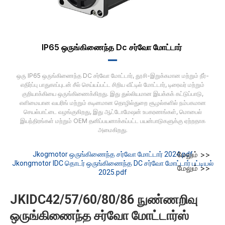
IP65 ஒருங்கிணைந்த Dc சர்வோ மோட்டார்
▂▂
ஒரு IP65 ஒருங்கிணைந்த DC சர்வோ மோட்டார், தூசி-இறுக்கமான மற்றும் நீர்-
எதிர்ப்பு பாதுகாப்புடன் சீல் செய்யப்பட்ட சிறிய வீட்டில் மோட்டார், டிரைவர் மற்றும்
குறியாக்கியை ஒருங்கிணைக்கிறது. இது துல்லியமான இயக்கக் கட்டுப்பாடு,
எளிமையான வயரிங் மற்றும் கடினமான தொழில்துறை சூழல்களில் நம்பகமான
செயல்பாட்டை வழங்குகிறது, இது ஆட்டோமேஷன் உபகரணங்கள், மொபைல்
இயந்திரங்கள் மற்றும் OEM தனிப்பயனாக்கப்பட்ட பயன்பாடுகளுக்கு ஏற்றதாக
அமைகிறது.
மேலும் >>
Jkogmotor ஒருங்கிணைந்த சர்வோ மோட்டார் 2024.pdf
Jkongmotor IDC தொடர் ஒருங்கிணைந்த DC சர்வோ மோட்டார் பட்டியல்
மேலும் >>
2025.pdf
JKIDC42/57/60/80/86 நுண்ணறிவு
ஒருங்கிணைந்த சர்வோ மோட்டார்ஸ்