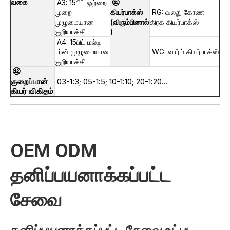
வகை
A3: 15பிட் ஒற்றை
⑪
முறை
கியர்பாக்ஸ்
RG: வலது கோண
முழுமையான
(விரும்பினால்
கிரக கியர்பாக்ஸ்
குறியாக்கி
)
A4: 15பிட் மல்டி
டர்ன் முழுமையான
WG: வார்ம் கியர்பாக்ஸ்
குறியாக்கி
⑫
குறைப்பான்
03-1:3; 05-1:5; 10-1:10; 20-1:20...
கியர் விகிதம்
OEM ODM
தனிப்பயனாக்கப்பட்ட
சேவை