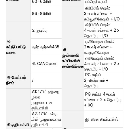
60=60மிமீ
எம்:பிஜி சுரப்பி
கிரிம்பிங் ஷெல்:
86=86மிமீ
3=பவர் சப்ளை +
கம்யூனிகேஷன் + I/O
கிரிம்பிங் ஷெல்:
பி: துடிப்பு
4=பவர் சப்ளை + 2 x
தொடர்பு + I/O
④
ஏவியேஷன் பிளக்:
கட்டுப்பாட்டு
ஆர்: ஆர்எஸ்485
2=பவர் சப்ளை +
⑩
வகை
கம்யூனிகேஷன்
முன்னணி
ஏவியேஷன் பிளக்:
கம்பிகளின்
சி: CANOpen
4=பவர் சப்ளை + 2 x
எண்ணிக்கை
தொடர்பு + I/O
PG சுரப்பி:
⑤ மோட்டார்
/
2=மின்சாரம் +
நீளம்
தொடர்பு
A1: 17பிட் ஒற்றை
PG சுரப்பி: 4=பவர்
முறை
சப்ளை + 2 x தொடர்பு
முழுமையான
+ I/O
குறியாக்கி
A2: 17பிட் மல்டி
டர்ன் முழுமையான
ஜி: கிரக கியர்பாக்ஸ்
⑥ குறியாக்கி
குறியாக்கி