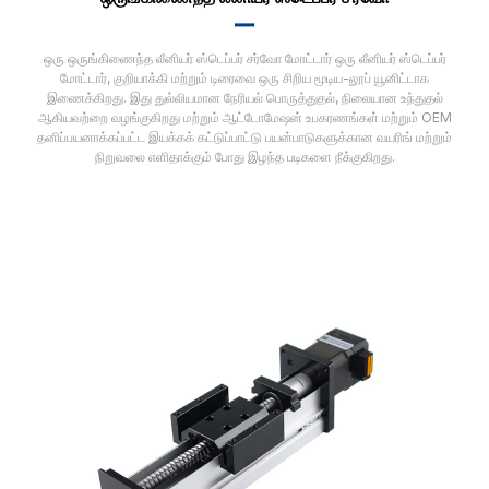
▂▂
ஒரு ஒருங்கிணைந்த லீனியர் ஸ்டெப்பர் சர்வோ மோட்டார் ஒரு லீனியர் ஸ்டெப்பர்
மோட்டார், குறியாக்கி மற்றும் டிரைவை ஒரு சிறிய மூடிய-லூப் யூனிட்டாக
இணைக்கிறது. இது துல்லியமான நேரியல் பொருத்துதல், நிலையான உந்துதல்
ஆகியவற்றை வழங்குகிறது மற்றும் ஆட்டோமேஷன் உபகரணங்கள் மற்றும் OEM
தனிப்பயனாக்கப்பட்ட இயக்கக் கட்டுப்பாட்டு பயன்பாடுகளுக்கான வயரிங் மற்றும்
நிறுவலை எளிதாக்கும் போது இழந்த படிகளை நீக்குகிறது.