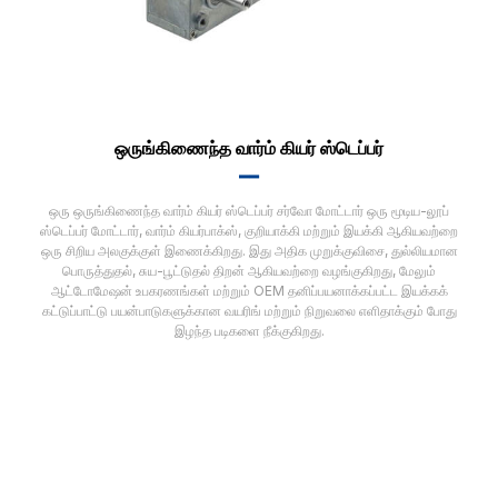
ஒருங்கிணைந்த வார்ம் கியர் ஸ்டெப்பர்
▂▂
ஒரு ஒருங்கிணைந்த வார்ம் கியர் ஸ்டெப்பர் சர்வோ மோட்டார் ஒரு மூடிய-லூப்
ஸ்டெப்பர் மோட்டார், வார்ம் கியர்பாக்ஸ், குறியாக்கி மற்றும் இயக்கி ஆகியவற்றை
ஒரு சிறிய அலகுக்குள் இணைக்கிறது. இது அதிக முறுக்குவிசை, துல்லியமான
பொருத்துதல், சுய-பூட்டுதல் திறன் ஆகியவற்றை வழங்குகிறது, மேலும்
ஆட்டோமேஷன் உபகரணங்கள் மற்றும் OEM தனிப்பயனாக்கப்பட்ட இயக்கக்
கட்டுப்பாட்டு பயன்பாடுகளுக்கான வயரிங் மற்றும் நிறுவலை எளிதாக்கும் போது
இழந்த படிகளை நீக்குகிறது.