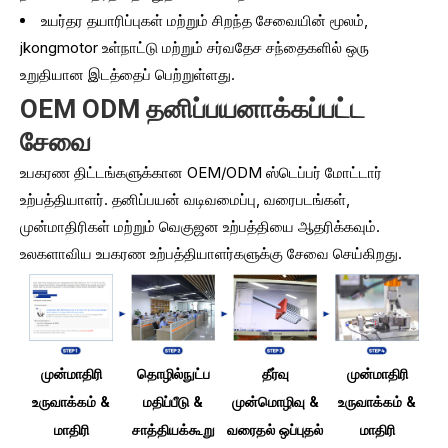
உயர்தர தயாரிப்புகள் மற்றும் சிறந்த சேவையின் மூலம்,
jkongmotor உள்நாட்டு மற்றும் சர்வதேச சந்தைகளில் ஒரு
உறுதியான இடத்தைப் பெற்றுள்ளது.
OEM ODM தனிப்பயனாக்கப்பட்ட
சேவை
உபகரண திட்டங்களுக்கான OEM/ODM ஸ்டெப்பர் மோட்டார்
உற்பத்தியாளர். தனிப்பயன் வடிவமைப்பு, வரைபடங்கள்,
முன்மாதிரிகள் மற்றும் வெகுஜன உற்பத்தியை ஆதரிக்கவும்.
உலகளாவிய உபகரண உற்பத்தியாளர்களுக்கு சேவை செய்கிறது.
முன்மாதிரி
தொழில்நுட்ப
தீர்வு
முன்மாதிரி
உருவாக்கம் &
மதிப்பீடு &
முன்மொழிவு &
உருவாக்கம் &
மாதிரி
சாத்தியக்கூறு
வரைதல் ஒப்புதல்
மாதிரி