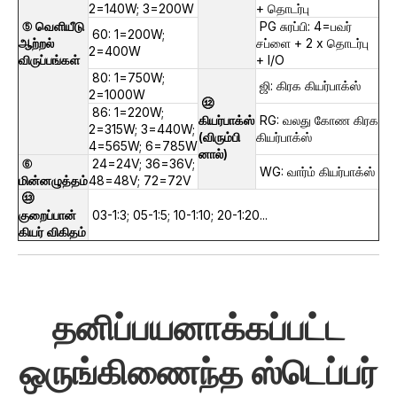
2=140W; 3=200W
+ தொடர்பு
⑤ வெளியீடு
PG சுரப்பி: 4=பவர்
60: 1=200W;
ஆற்றல்
சப்ளை + 2 x தொடர்பு
2=400W
விருப்பங்கள்
+ I/O
80: 1=750W;
ஜி: கிரக கியர்பாக்ஸ்
2=1000W
⑫
86: 1=220W;
கியர்பாக்ஸ்
RG: வலது கோண கிரக
2=315W; 3=440W;
(விரும்பி
கியர்பாக்ஸ்
4=565W; 6=785W
னால்)
⑥
24=24V; 36=36V;
WG: வார்ம் கியர்பாக்ஸ்
மின்னழுத்தம்
48=48V; 72=72V
⑬
குறைப்பான்
03-1:3; 05-1:5; 10-1:10; 20-1:20...
கியர் விகிதம்
தனிப்பயனாக்கப்பட்ட
ஒருங்கிணைந்த ஸ்டெப்பர்