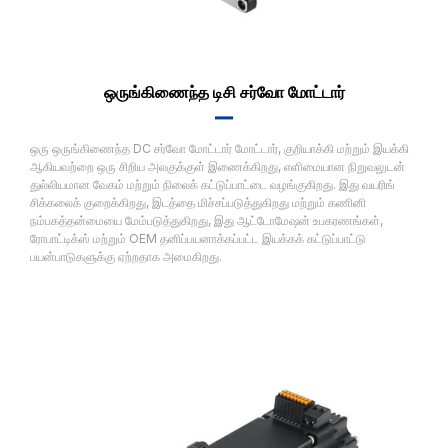
ஒருங்கிணைந்த டிசி சர்வோ மோட்டார்
▂▂
ஒரு ஒருங்கிணைந்த DC சர்வோ மோட்டார் மோட்டார், குறியாக்கி மற்றும் இயக்கி
ஆகியவற்றை ஒரு சிறிய அலகுக்குள் இணைக்கிறது, எளிமையான நிறுவலுடன்
துல்லியமான வேகம் மற்றும் நிலைக் கட்டுப்பாட்டை வழங்குகிறது. இது வயரிங்
சிக்கலைக் குறைக்கிறது, இடத்தை மிச்சப்படுத்துகிறது மற்றும் கணினி
நம்பகத்தன்மையை மேம்படுத்துகிறது, இது ஆட்டோமேஷன் உபகரணங்கள்,
ரோபாட்டிக்ஸ் மற்றும் OEM தனிப்பயனாக்கப்பட்ட இயக்கக் கட்டுப்பாட்டு
பயன்பாடுகளுக்கு ஏற்றதாக அமைகிறது.