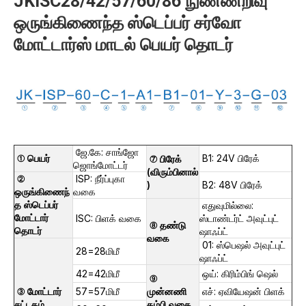
JKISC28/42/57/60/86 நுண்ணறிவு
ஒருங்கிணைந்த ஸ்டெப்பர் சர்வோ
மோட்டார்ஸ் மாடல் பெயர் தொடர்
ஜே.கே: சாங்ஜோ
① பெயர்
B1: 24V பிரேக்
⑦ பிரேக்
ஜொங்மோட்டர்
(விரும்பினால்
②
ISP: நீர்ப்புகா
)
B2: 48V பிரேக்
ஒருங்கிணைந்
வகை
த ஸ்டெப்பர்
எதுவுமில்லை:
மோட்டார்
ISC: பிளக் வகை
ஸ்டாண்டர்ட் அவுட்புட்
⑧ தண்டு
தொடர்
ஷாஃப்ட்
வகை
01: ஸ்பெஷல் அவுட்புட்
28=28மிமீ
ஷாஃப்ட்
42=42மிமீ
ஒய்: கிரிம்பிங் ஷெல்
⑨
③ மோட்டார்
57=57மிமீ
முன்னணி
எச்: ஏவியேஷன் பிளக்
சட்டகம்
கம்பி வகை