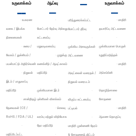
▂▂
உருவாக்கம்
ஆய்வு
உருவாக்கம்
▂▂
▂▂
▂▂
·
· உபகரண
·
· மாதிரி
பரிந்துரைக்கப்பட்ட
வகை / இயக்க
மோட்டார் தேர்வு அல்லது
தயாரிப்பு அட்டவணை
மோட்டார் தீர்வு
நிலைமைகள்
கட்டமைப்பு
·
·
· சுமை /
மறுவடிவமைப்பு
முக்கியமான பொருள்
முக்கிய அளவுருக்கள்
வேகம் / துல்லியம் /
· முறுக்கு
உறுதிப்படுத்தல்
அட்டவணை
பயன்பாட்டு அதிர்வெண்
கணக்கீடு / ஆயுட்காலம்
· மாதிரி
·
· நிறுவல்
மதிப்பீடு
அசெம்பிளி
அவுட்லைன் வரைதல் /
இடம் / பாதுகாப்பு
·
·
நிறுவல் வரைபடம்
மதிப்பீடு
முக்கியமான இடர்
தொழிற்சாலை
·
· சான்றிதழ்
புள்ளிகள் விளக்கம்
சோதனை
விருப்ப கட்டமைப்பு
தேவைகள் (CE /
· செலவு
· மாதிரி
பட்டியல்
RoHS / FDA / UL)
வரம்பு மற்றும் விநியோக
ஆவண தொகுப்பு
·
·
நேர மதிப்பீடு
மாதிரி முன்னணி நேரம்
மதிப்பிடப்பட்ட
·
& சோதனைத் திட்டம்