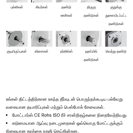
புல்லிகள்
கியர்கள்
தண்டு
திருகு
குறுக்கு
ஊசிகள்
தண்டுகள்
துளையிடப்பட்ட
தண்டுகள்
குடியிருப்புகள்
விசைகள்
நர்லிங்ஸ்
ஹாப்பிங்
வெற்று தண்டு
தண்டுகள்
உங்கள் திட்டத்திற்கான உகந்த தீர்வுடன் பொருந்தக்கூடிய பல்வேறு
வகையான தயாரிப்புகள் மற்றும் பெஸ்போக் சேவைகள்.
மோட்டார்ஸ் CE Rohs ISO ரீச் சான்றிதழ்களை நிறைவேற்றியது
கடுமையான ஆய்வு நடைமுறைகள் ஒவ்வொரு மோட்டருக்கும்
நிலையான தரத்தை உறுதி செய்கின்றன.