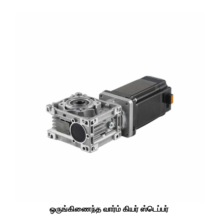
ஒருங்கிணைந்த வார்ம் கியர் ஸ்டெப்பர்
▂▂