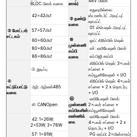
48V பிரேக்
BLDC பிளக் வகை
னால்)
எதுவுமில்லை:
42=42மிமீ
ஸ்டாண்டர்ட் அவுட்புட்
⑨ தண்டு
ஷாஃப்ட்
வகை
01: ஸ்பெஷல் அவுட்புட்
57=57மிமீ
③ மோட்டார்
ஷாஃப்ட்
சட்டகம்
⑩
60=60மிமீ
ஒய்: கிரிம்பிங் ஷெல்
முன்னணி
80=80மிமீ
எச்: ஏவியேஷன் பிளக்
கம்பி
86=86மிமீ
எம்:பிஜி சுரப்பி
வகை
கிரிம்பிங் ஷெல்: 3=பவர்
பி: துடிப்பு
சப்ளை +
கம்யூனிகேஷன் + I/O
④
கிரிம்பிங் ஷெல்: 4=பவர்
கட்டுப்பாட்டு
ஆர்: ஆர்எஸ்485
சப்ளை + 2 x தொடர்பு
வகை
+ I/O
⑪
ஏவியேஷன் பிளக்:
சி: CANOpen
முன்னணி
2=பவர் சப்ளை +
கம்பிகளின்
கம்யூனிகேஷன்
எண்ணிக்
ஏவியேஷன் பிளக்:
42: 1=26W;
கை
4=பவர் சப்ளை + 2 x
2=53W; 3=78W
தொடர்பு + I/O
57: 1=91W;
PG சுரப்பி: 2=மின்சாரம்