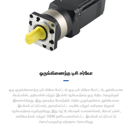
ஒருங்கிணைந்த டிசி சர்வோ
▂▂
ஒரு ஒருங்கிணைந்த டிசி சர்வோ மோட்டார் ஒரு டிசி சர்வோ மோட்டார், துல்லியமான
கியர்பாக்ஸ், குறியாக்கி மற்றும் இயக்கி ஆகியவற்றை ஒரு சிறிய அலகுக்குள்
இணைக்கிறது. இது குறைந்த வேகத்தில் அதிக முறுக்குவிசை, துல்லியமான
இயக்கக் கட்டுப்பாடு, குறைக்கப்பட்ட வயரிங் மற்றும் எளிதான நிறுவல்
ஆகியவற்றை வழங்குகிறது, இது ஆட்டோமேஷன் உபகரணங்கள், ரோபாட்டிக்ஸ்,
கன்வேயர்கள் மற்றும் OEM தனிப்பயனாக்கப்பட்ட இயக்கக் கட்டுப்பாட்டு
அமைப்புகளுக்கு ஏற்றதாக அமைகிறது.