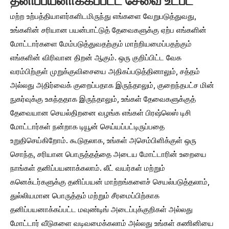
தனிப்பயனாக்கப்பட்ட சேவை உட்பட
மற்ற உற்பத்தியாளர்களிடமிருந்து எங்களை வேறுபடுத்துவது,
உங்களின் சரியான பயன்பாட்டுத் தேவைகளுக்கு ஏற்ப எங்களின்
மோட்டார்களை மேம்படுத்துவதற்கும் மாற்றியமைப்பதற்கும்
எங்களின் விரிவான திறன் ஆகும். ஒரு குறிப்பிட்ட வேக
வரம்பிற்குள் முறுக்குவிசையை அதிகப்படுத்தினாலும், சத்தம்
அல்லது அதிர்வைக் குறைப்பதாக இருந்தாலும், குறைந்தபட்ச மின்
நுகர்வுக்கு உகந்ததாக இருந்தாலும், உங்கள் தேவைகளுக்குத்
தேவையான செயல்திறனை வழங்க எங்கள் பிரஷ்லெஸ் டிசி
மோட்டார்கள் நன்றாக டியூன் செய்யப்பட்டிருப்பதை
உறுதிசெய்கிறோம். கூடுதலாக, உங்கள் அசெம்பிளிக்குள் ஒரு
சொந்த, சரியான பொருத்தத்தை அடைய மோட்டாரின் உறையை
நாங்கள் தனிப்பயனாக்கலாம். லீட் வயர்கள் மற்றும்
கனெக்டர்களுக்கு தனிப்பயன் மாற்றங்களைச் செயல்படுத்தலாம்,
துல்லியமான பொருத்தம் மற்றும் சீரமைப்பிற்காக
தனிப்பயனாக்கப்பட்ட மவுண்டிங் அடைப்புக்குறிகள் அல்லது
மோட்டார் வீடுகளை வடிவமைக்கலாம் அல்லது உங்கள் கணினியை