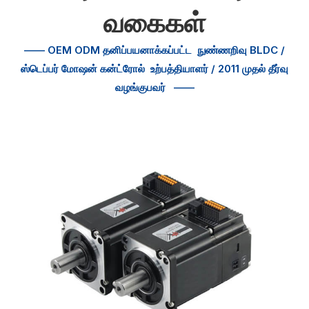
வகைகள்
—— OEM ODM தனிப்பயனாக்கப்பட்ட
நுண்ணறிவு BLDC /
ஸ்டெப்பர் மோஷன் கன்ட்ரோல்
உற்பத்தியாளர் / 2011 முதல் தீர்வு
வழங்குபவர்
——