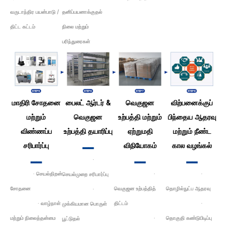
வருடாந்திர பயன்பாடு /
தனிப்பயனாக்குதல்
திட்ட கட்டம்
நிலை மற்றும்
பரிந்துரைகள்
மாதிரி சோதனை
பைலட் ஆர்டர் &
வெகுஜன
விற்பனைக்குப்
மற்றும்
வெகுஜன
உற்பத்தி மற்றும்
பிந்தைய ஆதரவு
விண்ணப்ப
உற்பத்தி தயாரிப்பு
ஏற்றுமதி
மற்றும் நீண்ட
▂▂
சரிபார்ப்பு
விநியோகம்
கால வழங்கல்
▂▂
▂▂
▂▂
·
· செயல்திறன்
·
·
செயல்முறை சரிபார்ப்பு
சோதனை
வெகுஜன உற்பத்தித்
தொழில்நுட்ப ஆதரவு
·
· வாழ்நாள்
திட்டம்
·
முக்கியமான பொருள்
மற்றும் நிலைத்தன்மை
·
தொகுதி கண்டுபிடிப்பு
பூட்டுதல்