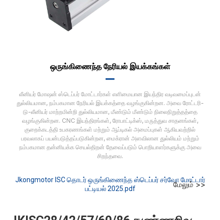
ஒருங்கிணைந்த நேரியல் இயக்கங்கள்
▂▂
லீனியர் மோஷன் ஸ்டெப்பர் மோட்டார்கள் எளிமையான இயந்திர வடிவமைப்புடன்
துல்லியமான, நம்பகமான நேரியல் இயக்கத்தை வழங்குகின்றன. அவை ரோட்டரி-
டு-லீனியர் மாற்றமின்றி துல்லியமான, மீண்டும் மீண்டும் நிலைநிறுத்தத்தை
வழங்குகின்றன. CNC இயந்திரங்கள், ரோபாட்டிக்ஸ், மருத்துவ சாதனங்கள்,
குறைக்கடத்தி உபகரணங்கள் மற்றும் ஆப்டிகல் அமைப்புகள் ஆகியவற்றில்
பரவலாகப் பயன்படுத்தப்படுகின்றன, மைக்ரான் அளவிலான துல்லியம் மற்றும்
நம்பகமான தன்னியக்க செயல்திறன் தேவைப்படும் பொறியாளர்களுக்கு அவை
சிறந்தவை.
Jkongmotor ISC தொடர் ஒருங்கிணைந்த ஸ்டெப்பர் சர்வோ மோட்டார்
மேலும் >>
பட்டியல் 2025.pdf