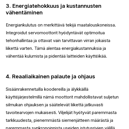
3. Energiatehokkuus ja kustannusten
vähentäminen
Energiankulutus on merkittävä tekijä maatalouskoneissa.
Integroidut servomoottorit hyödyntävät optimoitua
tehonhallintaa ja ottavat vain tarvittavan virran jokaista
liikettä varten. Tämä alentaa energiakustannuksia ja
vähentää kulumista ja pidentää laitteiden käyttöikää.
4. Reaaliaikainen palaute ja ohjaus
Sisäänrakennetuilla koodereilla ja älykkäillä
käyttöjärjestelmillä nämä moottorit mahdollistavat suljetun
silmukan ohjauksen ja säätelevät liikettä jatkuvasti
tavoitearvojen mukaisesti. Viljelijät hyötyvät paremmasta
tarkkuudesta, pienemmästä siemenjätteen määrästä ja
paremmasta synkronoinnista useiden istutusrivien välillä.