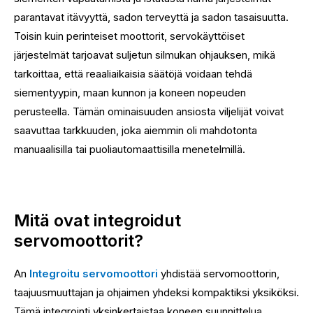
parantavat itävyyttä, sadon terveyttä ja sadon tasaisuutta.
Toisin kuin perinteiset moottorit, servokäyttöiset
järjestelmät tarjoavat suljetun silmukan ohjauksen, mikä
tarkoittaa, että reaaliaikaisia ​​säätöjä voidaan tehdä
siementyypin, maan kunnon ja koneen nopeuden
perusteella. Tämän ominaisuuden ansiosta viljelijät voivat
saavuttaa tarkkuuden, joka aiemmin oli mahdotonta
manuaalisilla tai puoliautomaattisilla menetelmillä.
Mitä ovat integroidut
servomoottorit?
An
Integroitu servomoottori
yhdistää servomoottorin,
taajuusmuuttajan ja ohjaimen yhdeksi kompaktiksi yksiköksi.
Tämä integrointi yksinkertaistaa koneen suunnittelua,