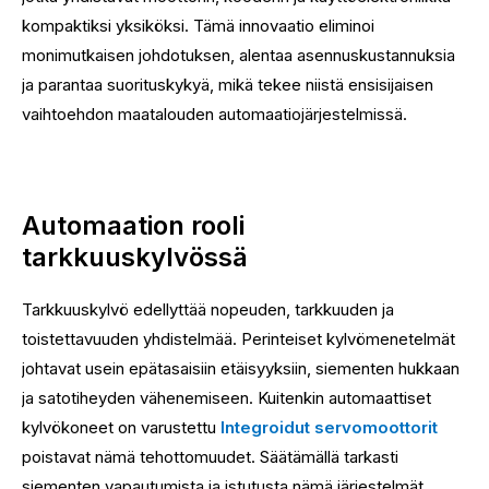
kompaktiksi yksiköksi. Tämä innovaatio eliminoi
monimutkaisen johdotuksen, alentaa asennuskustannuksia
ja parantaa suorituskykyä, mikä tekee niistä ensisijaisen
vaihtoehdon maatalouden automaatiojärjestelmissä.
Automaation rooli
tarkkuuskylvössä
Tarkkuuskylvö edellyttää nopeuden, tarkkuuden ja
toistettavuuden yhdistelmää. Perinteiset kylvömenetelmät
johtavat usein epätasaisiin etäisyyksiin, siementen hukkaan
ja satotiheyden vähenemiseen. Kuitenkin automaattiset
kylvökoneet on varustettu
Integroidut servomoottorit
poistavat nämä tehottomuudet. Säätämällä tarkasti
siementen vapautumista ja istutusta nämä järjestelmät