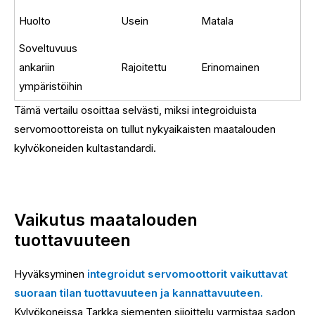
Huolto
Usein
Matala
Soveltuvuus
ankariin
Rajoitettu
Erinomainen
ympäristöihin
Tämä vertailu osoittaa selvästi, miksi integroiduista
servomoottoreista on tullut nykyaikaisten maatalouden
kylvökoneiden kultastandardi.
Vaikutus maatalouden
tuottavuuteen
Hyväksyminen
integroidut servomoottorit vaikuttavat
suoraan tilan tuottavuuteen ja kannattavuuteen.
Kylvökoneissa Tarkka siementen sijoittelu varmistaa sadon