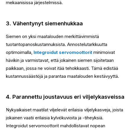
mekaanisissa järjestelmissä.
3. Vähentynyt siemenhukkaa
Siemen on yksi maatalouden merkittävimmistä
tuotantopanoskustannuksista. Annostelutarkkuutta
optimoimalla,
Integroidut servomoottorit
minimoivat
hävikin ja varmistavat, että jokainen siemen sijoitetaan
paikkaan, jossa ne voivat itää tehokkaasti. Tämä edistää
kustannussäästöjä ja parantaa maatalouden kestävyyttä.
4. Parannettu joustavuus eri viljelykasveissa
Nykyaikaiset maatilat viljelevät erilaisia ​​viljelykasveja, joista
jokainen vaatii erilaisia ​​kylvökuvioita ja -tiheyksiä.
Integroidut servomoottorit mahdollistavat nopean