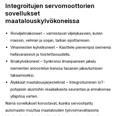
Integroitujen servomoottorien
sovellukset
maatalouskylvökoneissa
Riviviljelmäkoneet – varmistavat viljelykasvien, kuten
maissin, vehnän ja soijan, tarkan sijoittamisen.
Vihannesten kylvökoneet – Käsittele pienempiä siemeniä
hellävaraisesti ja toistettavuudella.
Ilmakylvökoneet – Synkronoi ilmanpaineen jakelu
siementen annostelun kanssa tasaisen jakautumisen
takaamiseksi.
Älykkäät maatalousjärjestelmät – Integroituminen IoT-
pohjaisiin alustoihin reaaliaikaista seurantaa ja ennakoivaa
ylläpitoa varten.
Nämä sovellukset korostavat, kuinka servoohjattu
automaatio muuttaa maatalouden työvoimavaltaisista