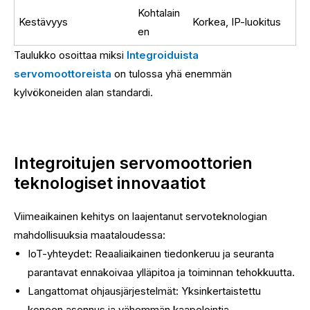
Kohtalain
Kestävyys
Korkea, IP-luokitus
en
Taulukko osoittaa miksi
Integroiduista
servomoottoreista
on tulossa yhä enemmän
kylvökoneiden alan standardi.
Integroitujen servomoottorien
teknologiset innovaatiot
Viimeaikainen kehitys on laajentanut servoteknologian
mahdollisuuksia maataloudessa:
IoT-yhteydet: Reaaliaikainen tiedonkeruu ja seuranta
parantavat ennakoivaa ylläpitoa ja toiminnan tehokkuutta.
Langattomat ohjausjärjestelmät: Yksinkertaistettu
koneen asennus ja vähemmän kaapelointia.