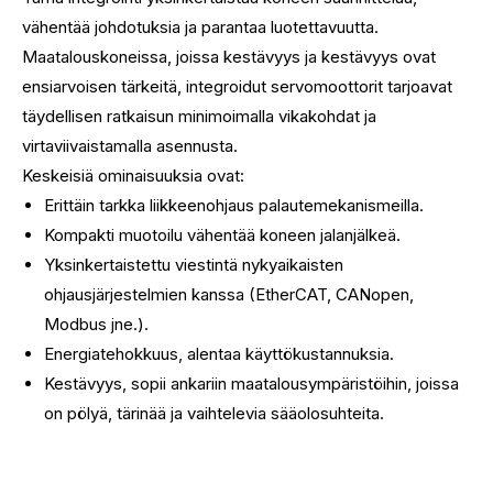
vähentää johdotuksia ja parantaa luotettavuutta.
Maatalouskoneissa, joissa kestävyys ja kestävyys ovat
ensiarvoisen tärkeitä, integroidut servomoottorit tarjoavat
täydellisen ratkaisun minimoimalla vikakohdat ja
virtaviivaistamalla asennusta.
Keskeisiä ominaisuuksia ovat:
Erittäin tarkka liikkeenohjaus palautemekanismeilla.
Kompakti muotoilu vähentää koneen jalanjälkeä.
Yksinkertaistettu viestintä nykyaikaisten
ohjausjärjestelmien kanssa (EtherCAT, CANopen,
Modbus jne.).
Energiatehokkuus, alentaa käyttökustannuksia.
Kestävyys, sopii ankariin maatalousympäristöihin, joissa
on pölyä, tärinää ja vaihtelevia sääolosuhteita.