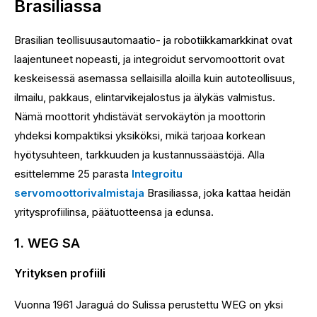
Brasiliassa
Brasilian teollisuusautomaatio- ja robotiikkamarkkinat ovat
laajentuneet nopeasti, ja integroidut servomoottorit ovat
keskeisessä asemassa sellaisilla aloilla kuin autoteollisuus,
ilmailu, pakkaus, elintarvikejalostus ja älykäs valmistus.
Nämä moottorit yhdistävät servokäytön ja moottorin
yhdeksi kompaktiksi yksiköksi, mikä tarjoaa korkean
hyötysuhteen, tarkkuuden ja kustannussäästöjä. Alla
esittelemme 25 parasta
Integroitu
servomoottorivalmistaja
Brasiliassa, joka kattaa heidän
yritysprofiilinsa, päätuotteensa ja edunsa.
1. WEG SA
Yrityksen profiili
Vuonna 1961 Jaraguá do Sulissa perustettu WEG on yksi