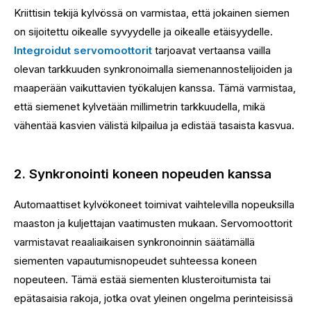
Kriittisin tekijä kylvössä on varmistaa, että jokainen siemen
on sijoitettu oikealle syvyydelle ja oikealle etäisyydelle.
Integroidut servomoottorit
tarjoavat vertaansa vailla
olevan tarkkuuden synkronoimalla siemenannostelijoiden ja
maaperään vaikuttavien työkalujen kanssa. Tämä varmistaa,
että siemenet kylvetään millimetrin tarkkuudella, mikä
vähentää kasvien välistä kilpailua ja edistää tasaista kasvua.
2. Synkronointi koneen nopeuden kanssa
Automaattiset kylvökoneet toimivat vaihtelevilla nopeuksilla
maaston ja kuljettajan vaatimusten mukaan. Servomoottorit
varmistavat reaaliaikaisen synkronoinnin säätämällä
siementen vapautumisnopeudet suhteessa koneen
nopeuteen. Tämä estää siementen klusteroitumista tai
epätasaisia ​​rakoja, jotka ovat yleinen ongelma perinteisissä