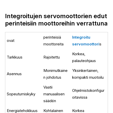
Integroitujen servomoottorien edut
perinteisiin moottoreihin verrattuna
perinteisiä
Integroitu
ovat
moottoreita
servomoottori
s
Korkea,
Tarkkuus
Rajoitettu
palauteohjaus
Monimutkaine
Yksinkertainen,
Asennus
n johdotus
kompakti muotoilu
Vaatii
Ohjelmistokonfigur
Sopeutumiskyky
manuaalisen
oitavissa
säädön
Energiatehokkuus
Kohtalainen
Korkea