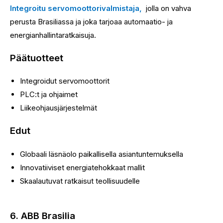
Integroitu servomoottorivalmistaja,
jolla on vahva
perusta Brasiliassa ja joka tarjoaa automaatio- ja
energianhallintaratkaisuja.
Päätuotteet
Integroidut servomoottorit
PLC:t ja ohjaimet
Liikeohjausjärjestelmät
Edut
Globaali läsnäolo paikallisella asiantuntemuksella
Innovatiiviset energiatehokkaat mallit
Skaalautuvat ratkaisut teollisuudelle
6. ABB Brasilia