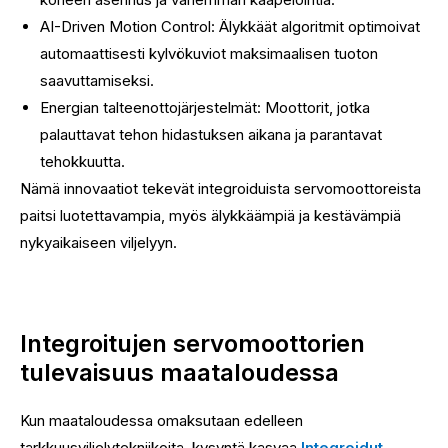
AI-Driven Motion Control: Älykkäät algoritmit optimoivat
automaattisesti kylvökuviot maksimaalisen tuoton
saavuttamiseksi.
Energian talteenottojärjestelmät: Moottorit, jotka
palauttavat tehon hidastuksen aikana ja parantavat
tehokkuutta.
Nämä innovaatiot tekevät integroiduista servomoottoreista
paitsi luotettavampia, myös älykkäämpiä ja kestävämpiä
nykyaikaiseen viljelyyn.
Integroitujen servomoottorien
tulevaisuus maataloudessa
Kun maataloudessa omaksutaan edelleen
tarkkuusviljelytekniikoita, kysyntä kasvaa
Integroidut