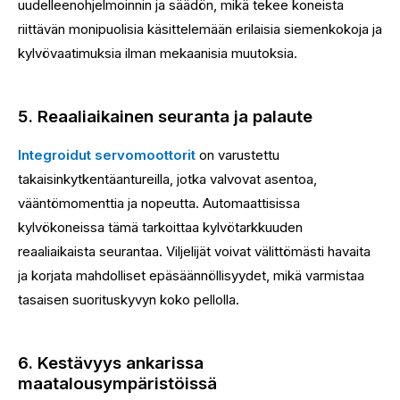
uudelleenohjelmoinnin ja säädön, mikä tekee koneista
riittävän monipuolisia käsittelemään erilaisia ​​siemenkokoja ja
kylvövaatimuksia ilman mekaanisia muutoksia.
5. Reaaliaikainen seuranta ja palaute
Integroidut servomoottorit
on varustettu
takaisinkytkentäantureilla, jotka valvovat asentoa,
vääntömomenttia ja nopeutta. Automaattisissa
kylvökoneissa tämä tarkoittaa kylvötarkkuuden
reaaliaikaista seurantaa. Viljelijät voivat välittömästi havaita
ja korjata mahdolliset epäsäännöllisyydet, mikä varmistaa
tasaisen suorituskyvyn koko pellolla.
6. Kestävyys ankarissa
maatalousympäristöissä