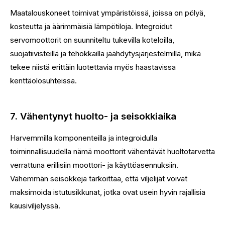
Maatalouskoneet toimivat ympäristöissä, joissa on pölyä,
kosteutta ja äärimmäisiä lämpötiloja. Integroidut
servomoottorit on suunniteltu tukevilla koteloilla,
suojatiivisteillä ja tehokkailla jäähdytysjärjestelmillä, mikä
tekee niistä erittäin luotettavia myös haastavissa
kenttäolosuhteissa.
7. Vähentynyt huolto- ja seisokkiaika
Harvemmilla komponenteilla ja integroidulla
toiminnallisuudella nämä moottorit vähentävät huoltotarvetta
verrattuna erillisiin moottori- ja käyttöasennuksiin.
Vähemmän seisokkeja tarkoittaa, että viljelijät voivat
maksimoida istutusikkunat, jotka ovat usein hyvin rajallisia
kausiviljelyssä.