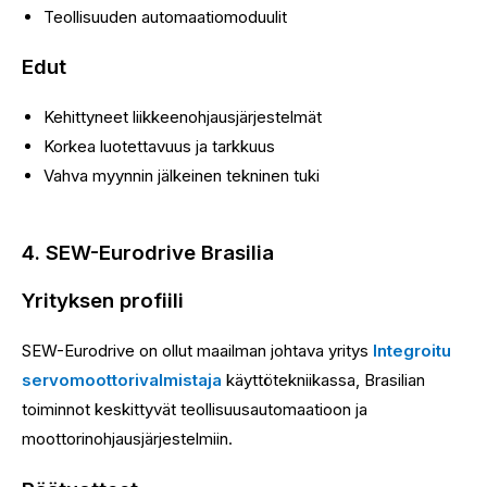
Teollisuuden automaatiomoduulit
Edut
Kehittyneet liikkeenohjausjärjestelmät
Korkea luotettavuus ja tarkkuus
Vahva myynnin jälkeinen tekninen tuki
4. SEW-Eurodrive Brasilia
Yrityksen profiili
SEW-Eurodrive on ollut maailman johtava yritys
Integroitu
servomoottorivalmistaja
käyttötekniikassa, Brasilian
toiminnot keskittyvät teollisuusautomaatioon ja
moottorinohjausjärjestelmiin.