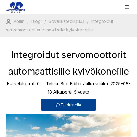
Kotiin
/
Blogi
/
Sovellusteollisuus
/
Integroidut
servomoottorit automaattisille kylvökoneille
Integroidut servomoottorit
automaattisille kylvökoneille
Katselukerrat:
0
Tekijä: Site Editor Julkaisuaika: 2025-08-
18 Alkuperä:
Sivusto
Tiedustella