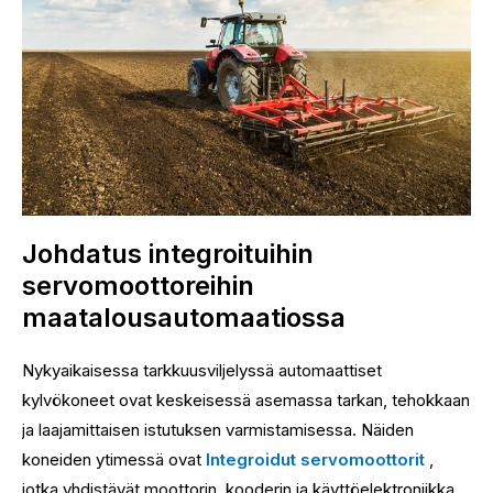
Johdatus integroituihin
servomoottoreihin
maatalousautomaatiossa
Nykyaikaisessa tarkkuusviljelyssä automaattiset
kylvökoneet ovat keskeisessä asemassa tarkan, tehokkaan
ja laajamittaisen istutuksen varmistamisessa. Näiden
koneiden ytimessä ovat
Integroidut servomoottorit
,
jotka yhdistävät moottorin, kooderin ja käyttöelektroniikka