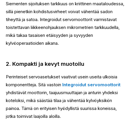
Siementen sijoituksen tarkkuus on kriittinen maataloudessa,
sillä pienetkin kohdistusvirheet voivat vähentää sadon
tiheyttä ja satoa. Integroidut servomoottorit varmistavat
toistettavan liikkeenohjauksen mikrometrien tarkkuudella,
mikä takaa tasaisen etäisyyden ja syvyyden
kylvöoperaatioiden aikana.
2. Kompakti ja kevyt muotoilu
Perinteiset servoasetukset vaativat usein useita ulkoisia
komponentteja. Sitä vastoin
Integroidut servomoottorit
yhdistävät moottorin, taajuusmuuttajan ja anturin yhdeksi
koteloksi, mikä säästää tilaa ja vähentää kylvöyksikön
painoa. Tämä on erityisen hyödyllistä suurissa koneissa,
jotka toimivat laajoilla aloilla.