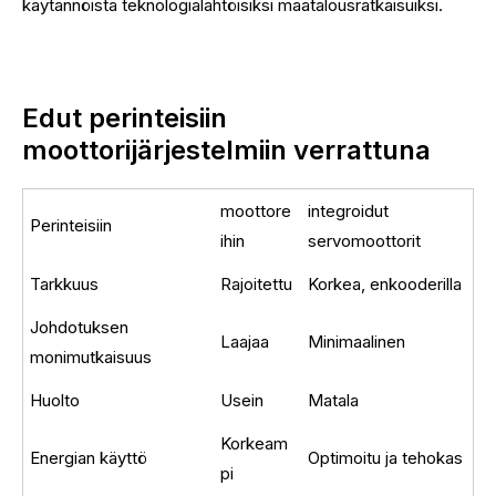
käytännöistä teknologialähtöisiksi maatalousratkaisuiksi.
Edut perinteisiin
moottorijärjestelmiin verrattuna
moottore
integroidut
Perinteisiin
ihin
servomoottorit
Tarkkuus
Rajoitettu
Korkea, enkooderilla
Johdotuksen
Laajaa
Minimaalinen
monimutkaisuus
Huolto
Usein
Matala
Korkeam
Energian käyttö
Optimoitu ja tehokas
pi