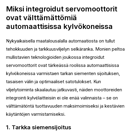
Miksi integroidut servomoottorit
ovat välttämättömiä
automaattisissa kylvökoneissa
Nykyaikaisella maatalousalalla automaatiosta on tullut
tehokkuuden ja tarkkuusviljelyn selkäranka. Monien peltoa
mullistavien teknologioiden joukossa integroidut
servomoottorit ovat tärkeässä roolissa automaattisissa
kylvökoneissa varmistaen tarkan siementen sijoituksen,
tasaisen välin ja optimaaliset satotulokset. Kun
viljelytoiminta skaalautuu jatkuvasti, näiden moottoreiden
integrointi kylvölaitteisiin ei ole enää valinnaista – se on
välttämätöntä tuottavuuden maksimoimiseksi ja kestävien
käytäntöjen varmistamiseksi.
1. Tarkka siemensijoitus