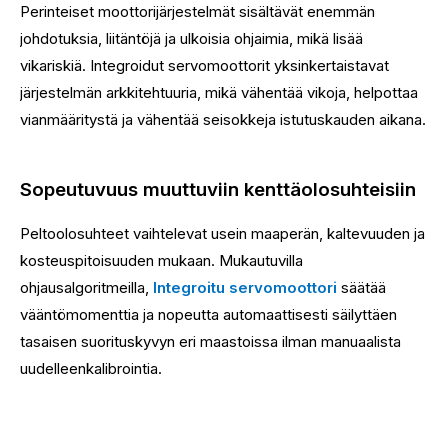
Perinteiset moottorijärjestelmät sisältävät enemmän
johdotuksia, liitäntöjä ja ulkoisia ohjaimia, mikä lisää
vikariskiä. Integroidut servomoottorit yksinkertaistavat
järjestelmän arkkitehtuuria, mikä vähentää vikoja, helpottaa
vianmääritystä ja vähentää seisokkeja istutuskauden aikana.
Sopeutuvuus muuttuviin kenttäolosuhteisiin
Peltoolosuhteet vaihtelevat usein maaperän, kaltevuuden ja
kosteuspitoisuuden mukaan. Mukautuvilla
ohjausalgoritmeilla,
Integroitu servomoottori
säätää
vääntömomenttia ja nopeutta automaattisesti säilyttäen
tasaisen suorituskyvyn eri maastoissa ilman manuaalista
uudelleenkalibrointia.