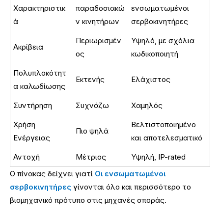
Χαρακτηριστικ
παραδοσιακώ
ενσωματωμένοι
ά
ν κινητήρων
σερβοκινητήρες
Περιωρισμέν
Υψηλό, με σχόλια
Ακρίβεια
ος
κωδικοποιητή
Πολυπλοκότητ
Εκτενής
Ελάχιστος
α καλωδίωσης
Συντήρηση
Συχνάζω
Χαμηλός
Χρήση
Βελτιστοποιημένο
Πιο ψηλά
Ενέργειας
και αποτελεσματικό
Αντοχή
Μέτριος
Υψηλή, IP-rated
Ο πίνακας δείχνει γιατί
Οι ενσωματωμένοι
σερβοκινητήρες
γίνονται όλο και περισσότερο το
βιομηχανικό πρότυπο στις μηχανές σποράς.