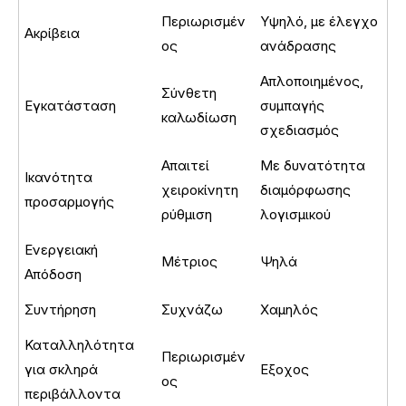
Περιωρισμέν
Υψηλό, με έλεγχο
Ακρίβεια
ος
ανάδρασης
Απλοποιημένος,
Σύνθετη
Εγκατάσταση
συμπαγής
καλωδίωση
σχεδιασμός
Απαιτεί
Με δυνατότητα
Ικανότητα
χειροκίνητη
διαμόρφωσης
προσαρμογής
ρύθμιση
λογισμικού
Ενεργειακή
Μέτριος
Ψηλά
Απόδοση
Συντήρηση
Συχνάζω
Χαμηλός
Καταλληλότητα
Περιωρισμέν
για σκληρά
Εξοχος
ος
περιβάλλοντα