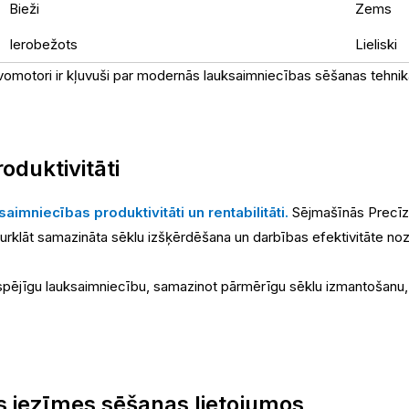
Bieži
Zems
Ierobežots
Lieliski
rvomotori ir kļuvuši par modernās lauksaimniecības sēšanas tehnik
oduktivitāti
aimniecības produktivitāti un rentabilitāti.
Sējmašīnās Precīz
 Turklāt samazināta sēklu izšķērdēšana un darbības efektivitāte 
ilgtspējīgu lauksaimniecību, samazinot pārmērīgu sēklu izmantošan
s iezīmes sēšanas lietojumos