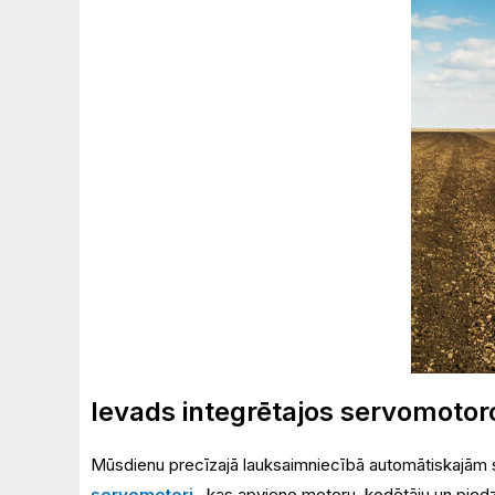
Ievads integrētajos servomotor
Mūsdienu precīzajā lauksaimniecībā automātiskajām s
servomotori
, kas apvieno motoru, kodētāju un pied