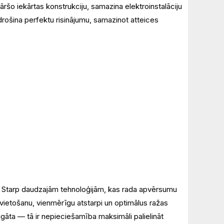
āršo iekārtas konstrukciju, samazina elektroinstalāciju
drošina perfektu risinājumu, samazinot atteices
u. Starp daudzajām tehnoloģijām, kas rada apvērsumu
vietošanu, vienmērīgu atstarpi un optimālus ražas
igāta — tā ir nepieciešamība maksimāli palielināt