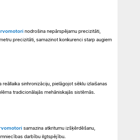
ervomotori
nodrošina nepārspējamu precizitāti,
limetru precizitāti, samazinot konkurenci starp augiem
āllaika sinhronizāciju, pielāgojot sēklu izlaišanas
blēma tradicionālajās mehāniskajās sistēmās.
ervomotori
samazina atkritumu izšķērdēšanu,
aimniecības darbību ilgtspējību.