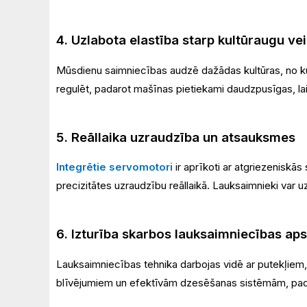
4. Uzlabota elastība starp kultūraugu ve
Mūsdienu saimniecības audzē dažādas kultūras, no kur
regulēt, padarot mašīnas pietiekami daudzpusīgas, l
5. Reāllaika uzraudzība un atsauksmes
Integrētie servomotori
ir aprīkoti ar atgriezenisk
precizitātes uzraudzību reāllaikā. Lauksaimnieki var u
6. Izturība skarbos lauksaimniecības ap
Lauksaimniecības tehnika darbojas vidē ar putekļiem,
blīvējumiem un efektīvām dzesēšanas sistēmām, padar