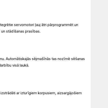
tegrētie servomotori ļauj ātri pārprogrammēt un
 un stādīšanas prasības.
trumu. Automātiskajās sējmašīnās tas nozīmē sēšanas
arbību visā laukā.
zstrādāti ar izturīgiem korpusiem, aizsargājošiem