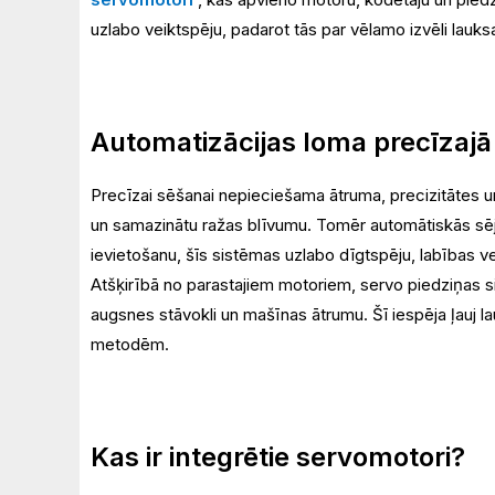
uzlabo veiktspēju, padarot tās par vēlamo izvēli lau
Automatizācijas loma precīzaj
Precīzai sēšanai nepieciešama ātruma, precizitātes u
un samazinātu ražas blīvumu. Tomēr automātiskās sē
ievietošanu, šīs sistēmas uzlabo dīgtspēju, labības 
Atšķirībā no parastajiem motoriem, servo piedziņas si
augsnes stāvokli un mašīnas ātrumu. Šī iespēja ļauj 
metodēm.
Kas ir integrētie servomotori?