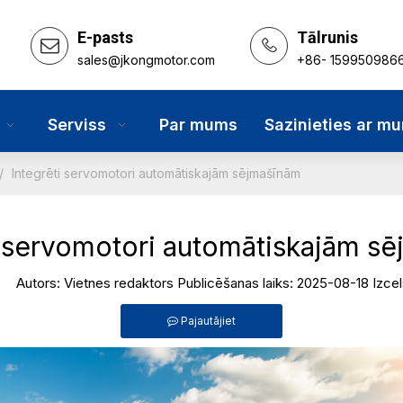
E-pasts
Tālrunis
sales@jkongmotor.com
+86- 159950986
Serviss
Par mums
Sazinieties ar m
/
Integrēti servomotori automātiskajām sējmašīnām
i servomotori automātiskajām s
Autors: Vietnes redaktors Publicēšanas laiks: 2025-08-18 Izc
Pajautājiet