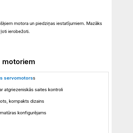
višķiem motora un piedziņas iestatījumiem. Mazāks
oti ierobežoti.
m motoriem
ts servomotors
s
ar atgriezeniskās saites kontroli
ots, kompakts dizains
matūras konfigurējams