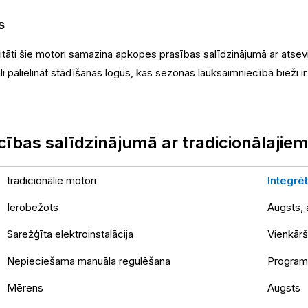
s
itāti šie motori samazina apkopes prasības salīdzinājumā ar atse
 palielināt stādīšanas logus, kas sezonas lauksaimniecībā bieži ir ļ
cības salīdzinājumā ar tradicionālajie
tradicionālie motori
Integrē
Ierobežots
Augsts, 
Sarežģīta elektroinstalācija
Vienkārš
Nepieciešama manuāla regulēšana
Program
Mērens
Augsts