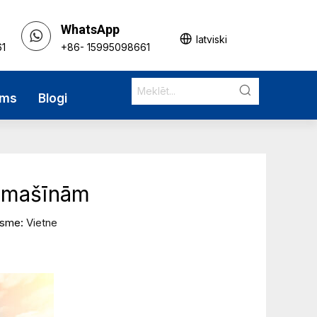
WhatsApp
latviski
61
+86- 15995098661
ums
Blogi
ējmašīnām
elsme:
Vietne