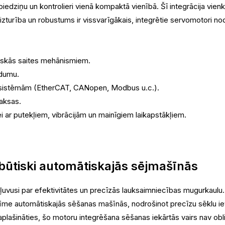
edziņu un kontrolieri vienā kompaktā vienībā. Šī integrācija vienk
izturība un robustums ir vissvarīgākais, integrētie servomotori no
niskās saites mehānismiem.
edumu.
 sistēmām (EtherCAT, CANopen, Modbus u.c.).
aksas.
i ar putekļiem, vibrācijām un mainīgiem laikapstākļiem.
 būtiski automātiskajās sējmašīnās
ļuvusi par efektivitātes un precīzās lauksaimniecības mugurkaul
zīme automātiskajās sēšanas mašīnās, nodrošinot precīzu sēklu ie
aplašināties, šo motoru integrēšana sēšanas iekārtās vairs nav obl