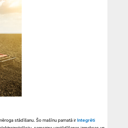
a mēroga stādīšanu. Šo mašīnu pamatā ir
Integrēti
 elektroinstalāciju, samazina uzstādīšanas izmaksas un