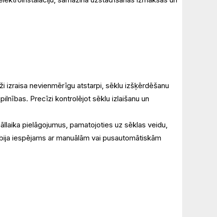
i izraisa nevienmērīgu atstarpi, sēklu izšķērdēšanu
pilnības. Precīzi kontrolējot sēklu izlaišanu un
āllaika pielāgojumus, pamatojoties uz sēklas veidu,
nebija iespējams ar manuālām vai pusautomātiskām