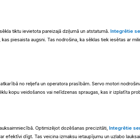
 sēkla tiktu ievietota pareizajā dziļumā un atstatumā.
Integrētie s
 kas piesaista augsni. Tas nodrošina, ka sēklas tiek iesētas ar mi
karībā no reljefa un operatora prasībām. Servo motori nodrošina re
lu kopu veidošanos vai nelīdzenas spraugas, kas ir izplatīta pro
lauksaimniecībā. Optimizējot dozēšanas precizitāti,
Integrētie s
 var efektīvi dīgt. Tas veicina izmaksu ietaupījumu un uzlabo lauks