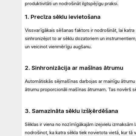
produktivitāti un nodrošināt ilgtspējīgu praksi.
1. Precīza sēklu ievietošana
Vissvarīgākais sēšanas faktors ir nodrošināt, lai katra
sinhronizējot to ar sēklu dozatoriem un instrumentiem,
un veicinot vienmērīgu augšanu.
2. Sinhronizācija ar mašīnas ātrumu
Automātiskās sējmašīnas darbojas ar mainīgu ātrumu at
ātrumu proporcionāli mašīnas ātrumam. Tas novērš sēk
3. Samazināta sēklu izšķērdēšana
Sēklas ir viena no nozīmīgākajām izejvielu izmaksām 
nodrošinot, ka katra sēkla tiek novietota vietā, kur tā