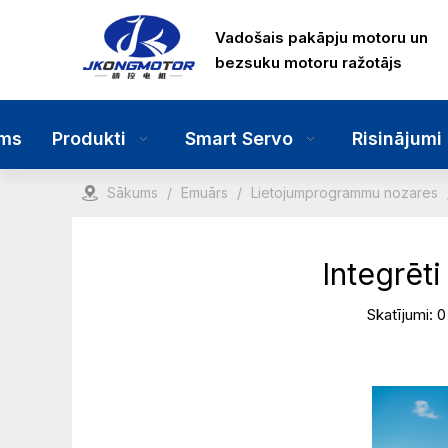
Vadošais pakāpju motoru un
bezsuku motoru ražotājs
ms
Produkti
Smart Servo
Risinājumi
Sākums
/
Emuārs
/
Lietojumprogrammu nozares
Integrēt
Skatījumi:
0