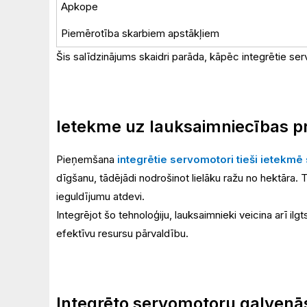
Apkope
Piemērotība skarbiem apstākļiem
Šis salīdzinājums skaidri parāda, kāpēc integrētie se
Ietekme uz lauksaimniecības pr
Pieņemšana
integrētie servomotori tieši ietekmē s
dīgšanu, tādējādi nodrošinot lielāku ražu no hektāra.
ieguldījumu atdevi.
Integrējot šo tehnoloģiju, lauksaimnieki veicina arī 
efektīvu resursu pārvaldību.
Integrēto servomotoru galvenā