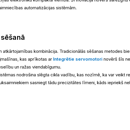
ksaimniecības automatizācijas sistēmām.
ā sēšanā
n atkārtojamības kombinācija. Tradicionālās sēšanas metodes biež
jmašīnas, kas aprīkotas ar
Integrētie servomotori
novērš šīs ne
veselību un ražas viendabīgumu.
stēmas nodrošina slēgta cikla vadību, kas nozīmē, ka var veikt re
lauksaimniekiem sasniegt tādu precizitātes līmeni, kāds iepriekš 