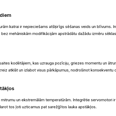
idiem
ām katrai ir nepieciešams atšķirīgs sēšanas veids un blīvums. In
ai bez mehāniskām modifikācijām apstrādātu dažādu izmēru sēklas
ās saites kodētājiem, kas uzrauga pozīciju, griezes momentu un ā
zreiz atklāt un izlabot visus pārkāpumus, nodrošinot konsekventu d
stākļos
 mitrumu un ekstremālām temperatūrām. Integrētie servomotori ir i
ot tos ļoti uzticamus pat sarežģītos lauka apstākļos.