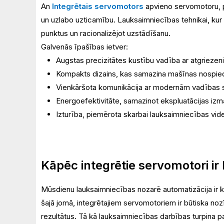
An
Integrētais servomotors
apvieno servomotoru, pi
un uzlabo uzticamību. Lauksaimniecības tehnikai, kur 
punktus un racionalizējot uzstādīšanu.
Galvenās īpašības ietver:
Augstas precizitātes kustību vadība ar atgrieze
Kompakts dizains, kas samazina mašīnas nospi
Vienkāršota komunikācija ar modernām vadības
Energoefektivitāte, samazinot ekspluatācijas izm
Izturība, piemērota skarbai lauksaimniecības vide
Kāpēc integrētie servomotori ir
Mūsdienu lauksaimniecības nozarē automatizācija ir k
šajā jomā, integrētajiem servomotoriem ir būtiska no
rezultātus. Tā kā lauksaimniecības darbības turpina p