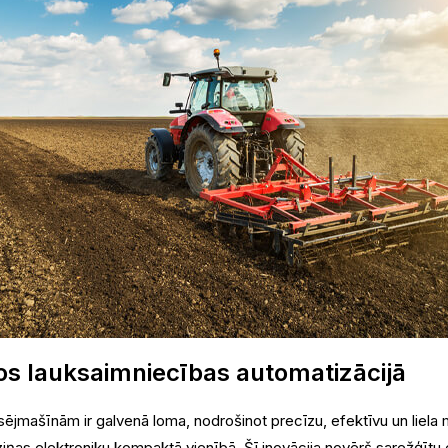
os lauksaimniecības automatizācijā
ējmašīnām ir galvenā loma, nodrošinot precīzu, efektīvu un liel
ziņas elektroniku kompaktā vienībā. Šī inovācija novērš sarežģītu