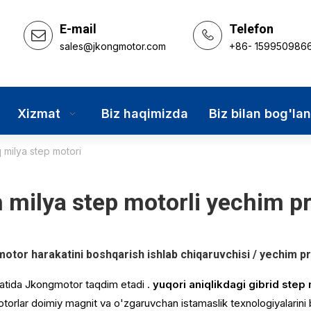
E-mail
Telefon
sales@jkongmotor.com
+86- 159950986
Xizmat
Biz haqimizda
Biz bilan bog'la
q milya step motori
h milya step motorli yechim p
otor harakatini boshqarish ishlab chiqaruvchisi / yechim p
fatida
Jkongmotor
taqdim etadi .
yuqori aniqlikdagi gibrid step
torlar doimiy magnit va o'zgaruvchan istamaslik texnologiyalarini b