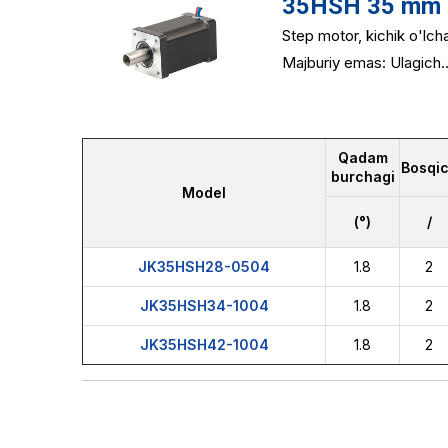
35HSH 35 mm 2 
Step motor, kichik o'lc
Majburiy emas: Ulagich..
Qadam
Bosqi
burchagi
Model
(°)
/
JK35HSH28-0504
1.8
2
JK35HSH34-1004
1.8
2
JK35HSH42-1004
1.8
2