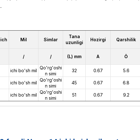
.
Tana
ich
Mil
Simlar
Hozirgi
Qarshilik
uzunligi
/
/
(L) mm
A
Ō
Qo'rg'oshi
ichi bo'sh mil
32
0.67
5.6
n simi
Qo'rg'oshi
ichi bo'sh mil
45
0.67
6.8
n simi
Qo'rg'oshi
ichi bo'sh mil
51
0.67
9.2
n simi