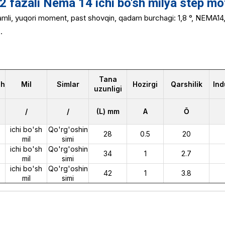
fazali Nema 14 ichi bo'sh milya step mo
hamli, yuqori moment, past shovqin, qadam burchagi: 1,8 °, NEMA
.
Tana
ch
Mil
Simlar
Hozirgi
Qarshilik
Ind
uzunligi
/
/
(L) mm
A
Ō
ichi bo'sh
Qo'rg'oshin
28
0.5
20
mil
simi
ichi bo'sh
Qo'rg'oshin
34
1
2.7
mil
simi
ichi bo'sh
Qo'rg'oshin
42
1
3.8
mil
simi