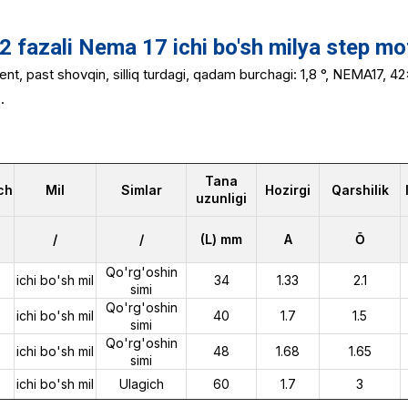
fazali Nema 17 ichi bo'sh milya step mo
nt, past shovqin, silliq turdagi, qadam burchagi: 1,8 °, NEMA17, 
.
Tana
ch
Mil
Simlar
Hozirgi
Qarshilik
uzunligi
/
/
(L) mm
A
Ō
Qo'rg'oshin
ichi bo'sh mil
34
1.33
2.1
simi
Qo'rg'oshin
ichi bo'sh mil
40
1.7
1.5
simi
Qo'rg'oshin
ichi bo'sh mil
48
1.68
1.65
simi
ichi bo'sh mil
Ulagich
60
1.7
3