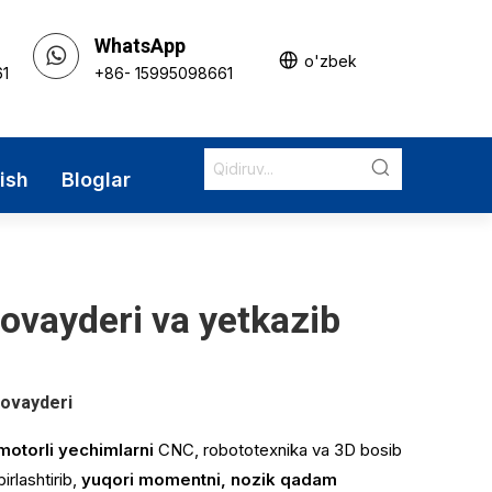
WhatsApp
o'zbek
61
+86- 15995098661
nish
Bloglar
rovayderi va yetkazib
rovayderi
 motorli yechimlarni
CNC, robototexnika va 3D bosib
irlashtirib,
yuqori momentni, nozik qadam