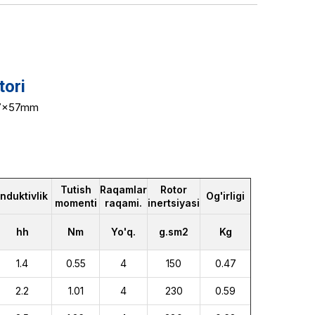
tori
 57x57mm
Tutish
Raqamlar
Rotor
Induktivlik
Og'irligi
momenti
raqami.
inertsiyasi
hh
Nm
Yo'q.
g.sm2
Kg
1.4
0.55
4
150
0.47
2.2
1.01
4
230
0.59