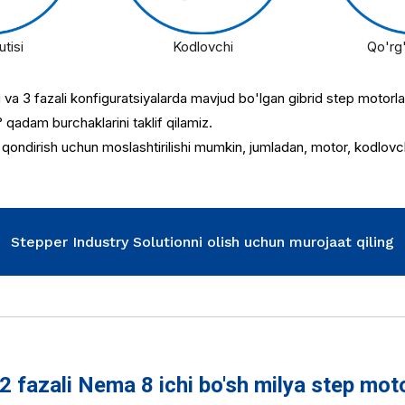
utisi
Kodlovchi
Qo'rg'
a 3 fazali konfiguratsiyalarda mavjud bo'lgan gibrid step motorlardi
 ° qadam burchaklarini taklif qilamiz.
ondirish uchun moslashtirilishi mumkin, jumladan, motor, kodlovchila
Stepper Industry Solutionni olish uchun murojaat qiling
fazali Nema 8 ichi bo'sh milya step moto