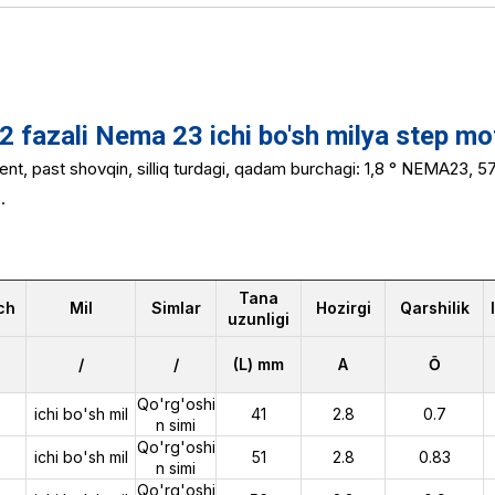
fazali Nema 23 ichi bo'sh milya step mo
nt, past shovqin, silliq turdagi, qadam burchagi: 1,8 ° NEMA23,
.
Tana
ch
Mil
Simlar
Hozirgi
Qarshilik
uzunligi
/
/
(L) mm
A
Ō
Qo'rg'oshi
ichi bo'sh mil
41
2.8
0.7
n simi
Qo'rg'oshi
ichi bo'sh mil
51
2.8
0.83
n simi
Qo'rg'oshi