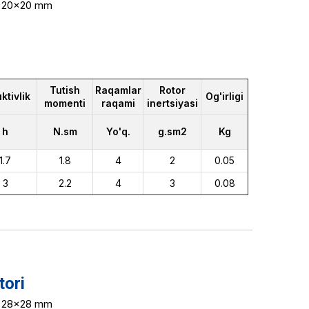
8, 20x20 mm
Tutish
Raqamlar
Rotor
ktivlik
Og'irligi
momenti
raqami
inertsiyasi
h
N.sm
Yo'q.
g.sm2
Kg
1.7
1.8
4
2
0.05
3
2.2
4
3
0.08
tori
1, 28x28 mm