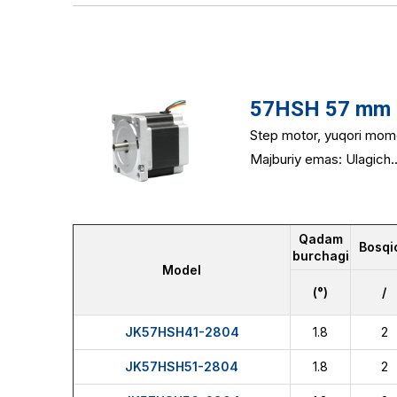
57HSH 57 mm 2 
Step motor, yuqori mome
Majburiy emas: Ulagich..
Qadam
Bosqi
burchagi
Model
(°)
/
JK57HSH41-2804
1.8
2
JK57HSH51-2804
1.8
2