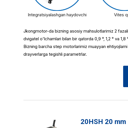
Integratsiyalashgan haydovchi
Vites q
Jkongmotor-da bizning asosiy mahsulotlarimiz 2 fazali v
dvigatel o'lchamlari bilan bir qatorda 0,9 °, 1,2 ° va 1,8
Bizning barcha step motorlarimiz muayyan ehtiyojlarni q
drayverlarga tegishli parametrlar.
20HSH 20 mm 2 