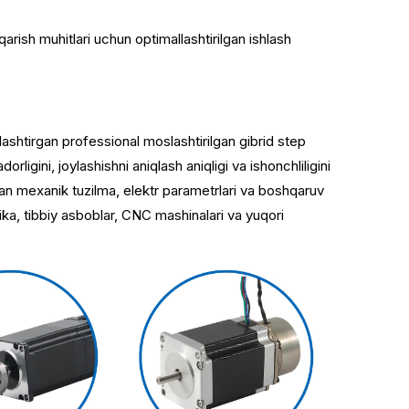
rish muhitlari uchun optimallashtirilgan ishlash
rlashtirgan professional moslashtirilgan gibrid step
ligini, joylashishni aniqlash aniqligi va ishonchliligini
igan mexanik tuzilma, elektr parametrlari va boshqaruv
ka, tibbiy asboblar, CNC mashinalari va yuqori