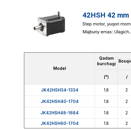
42HSH 42 mm 2 
Step motor, yuqori mome
Majburiy emas: Ulagich..
Qadam
Bosqi
burchagi
Model
(°)
/
JK42HSH34-1334
1.8
2
JK42HSH40-1704
1.8
2
JK42HSH48-1684
1.8
2
JK42HSH60-1704
1.8
2