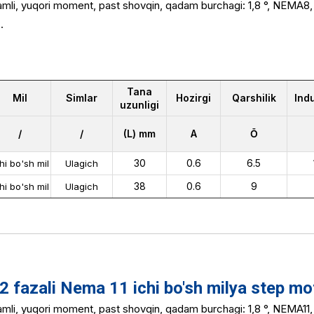
hamli, yuqori moment, past shovqin, qadam burchagi: 1,8 °, NEMA
.
Tana
Mil
Simlar
Hozirgi
Qarshilik
Indu
uzunligi
/
/
(L) mm
A
Ō
30
0.6
6.5
hi bo'sh mil
Ulagich
38
0.6
9
hi bo'sh mil
Ulagich
fazali Nema 11 ichi bo'sh milya step mo
hamli, yuqori moment, past shovqin, qadam burchagi: 1,8 °, NEMA1