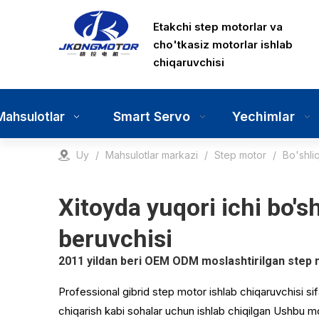
Etakchi step motorlar va
cho'tkasiz motorlar ishlab
chiqaruvchisi
Smart Servo
Yechimlar
Mahsulotlar
Uy
/
Mahsulotlar markazi
/
Step motor
/
Bo'shli
Xitoyda yuqori ichi bo's
beruvchisi
2011 yildan beri OEM ODM moslashtirilgan step m
Professional gibrid step motor ishlab chiqaruvchisi si
chiqarish kabi sohalar uchun ishlab chiqilgan Ushbu mo