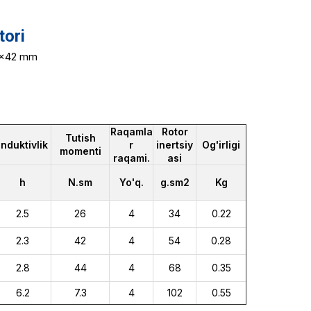
tori
42x42 mm
Raqamla
Rotor
Tutish
Induktivlik
r
inertsiy
Og'irligi
momenti
raqami.
asi
h
N.sm
Yo'q.
g.sm2
Kg
2.5
26
4
34
0.22
2.3
42
4
54
0.28
2.8
44
4
68
0.35
6.2
7.3
4
102
0.55