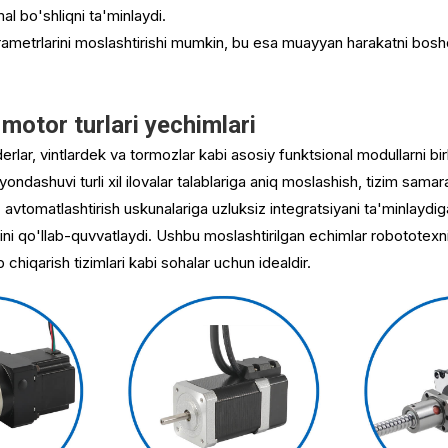
al bo'shliqni ta'minlaydi.
ametrlarini moslashtirishi mumkin, bu esa muayyan harakatni boshqa
motor turlari yechimlari
erlar, vintlardek va tormozlar kabi asosiy funktsional modullarni bi
dashuvi turli xil ilovalar talablariga aniq moslashish, tizim samarador
z avtomatlashtirish uskunalariga uzluksiz integratsiyani ta'minlayd
ni qo'llab-quvvatlaydi. Ushbu moslashtirilgan echimlar robototexni
 chiqarish tizimlari kabi sohalar uchun idealdir.