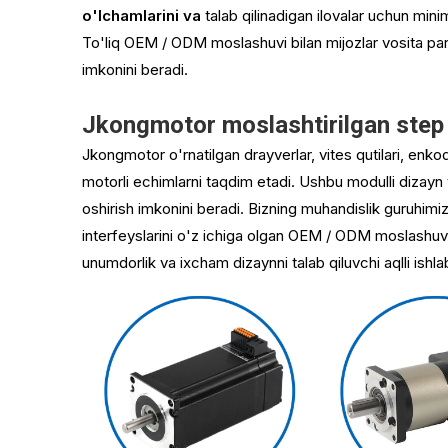
o'lchamlarini va
talab qilinadigan ilovalar uchun minim
To'liq OEM / ODM moslashuvi bilan mijozlar vosita par
imkonini beradi.
Jkongmotor moslashtirilgan step 
Jkongmotor o'rnatilgan drayverlar, vites qutilari, enkod
motorli echimlarni taqdim etadi. Ushbu modulli dizayn yon
oshirish imkonini beradi. Bizning muhandislik guruhimi
interfeyslarini o'z ichiga olgan OEM / ODM moslashuvi
unumdorlik va ixcham dizaynni talab qiluvchi aqlli ishlab