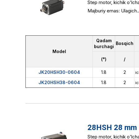
Step motor, kichik o'lc
Majburiy emas: Ulagich..
Qadam
Bosqich
burchagi
Model
(°)
/
JK20HSH30-0604
1.8
2
ic
JK20HSH38-0604
1.8
2
ic
28HSH 28 mm 2 
Step motor, kichik o'lc