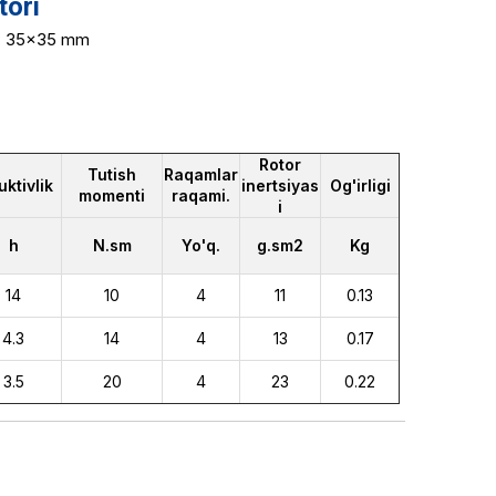
tori
14, 35x35 mm
Rotor
Tutish
Raqamlar
uktivlik
inertsiyas
Og'irligi
momenti
raqami.
i
h
N.sm
Yo'q.
g.sm2
Kg
14
10
4
11
0.13
4.3
14
4
13
0.17
3.5
20
4
23
0.22