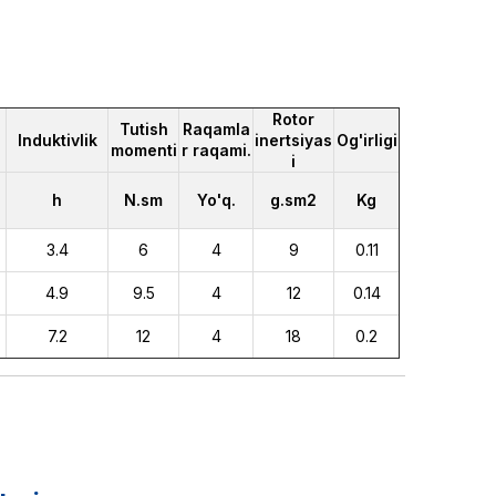
Rotor
Tutish
Raqamla
Induktivlik
inertsiyas
Og'irligi
momenti
r raqami.
i
h
N.sm
Yo'q.
g.sm2
Kg
3.4
6
4
9
0.11
4.9
9.5
4
12
0.14
7.2
12
4
18
0.2