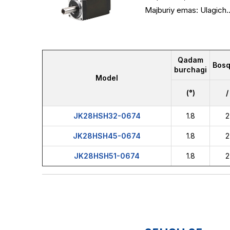
Majburiy emas: Ulagich..
Qadam
Bosq
burchagi
Model
(°)
/
JK28HSH32-0674
1.8
2
JK28HSH45-0674
1.8
2
JK28HSH51-0674
1.8
2