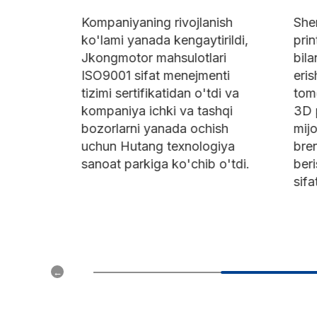
an
Kompaniyaning rivojlanish
Shenz
z
ko'lami yanada kengaytirildi,
printe
'tdi
Jkongmotor mahsulotlari
bilan 
lari
ISO9001 sifat menejmenti
erish
tizimi sertifikatidan o'tdi va
tomoni
n
kompaniya ichki va tashqi
3D pri
bozorlarni yanada ochish
mijoz
uchun Hutang texnologiya
brend
sanoat parkiga ko'chib o'tdi.
beris
sifatg