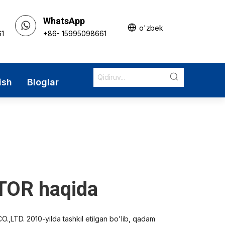
WhatsApp
o'zbek
61
+86- 15995098661
ish
Bloglar
OR haqida
D. 2010-yilda tashkil etilgan bo'lib, qadam