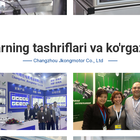
rning tashriflari va ko'rg
——
Changzhou Jkongmotor Co., Ltd
——