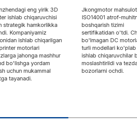
hendagi eng yirik 3D
Jkongmotor mahsulotlar
r ishlab chiqaruvchisi
ISO14001 atrof-muhitni
strategik hamkorlikka
boshqarish tizimi
di. Kompaniyamiz
sertifikatidan o'tdi. Cho
dan ishlab chiqarilgan
bo'lmagan DC motorlari
nter motorlari
turli modellari ko'plab m
larga jahonga mashhur
ishlab chiqaruvchilar bil
 bo'lishga yordam
moslashtirildi va tezda 
h uchun mukammal
bozorlarni ochdi.
a tayanadi.