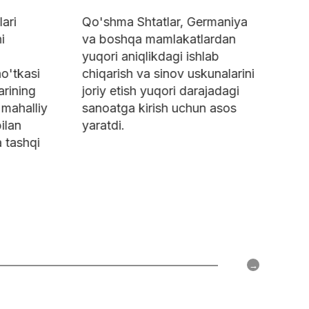
i
Qo'shma Shtatlar, Germaniya
Uy ha
va boshqa mamlakatlardan
mahsu
yuqori aniqlikdagi ishlab
motor
'tkasi
chiqarish va sinov uskunalarini
motor
ning
joriy etish yuqori darajadagi
Baila
ahalliy
sanoatga kirish uchun asos
maish
an
yaratdi.
chiqa
tashqi
qiling