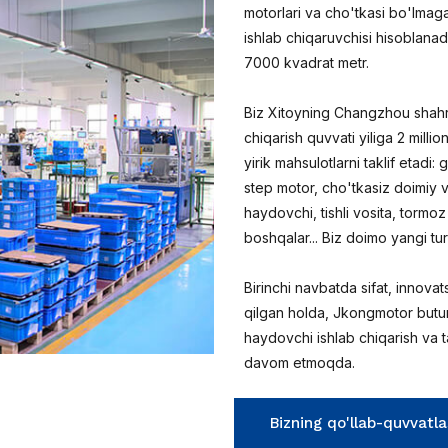
motorlari va cho'tkasi bo'lmag
ishlab chiqaruvchisi hisoblanad
7000 kvadrat metr.
Biz Xitoyning Changzhou shahri
chiqarish quvvati yiliga 2 mil
yirik mahsulotlarni taklif etadi:
step motor, cho'tkasiz doimiy v
haydovchi, tishli vosita, tormo
boshqalar... Biz doimo yangi tu
Birinchi navbatda sifat, innovat
qilgan holda, Jkongmotor butu
haydovchi ishlab chiqarish va ta
davom etmoqda.
Bizning qo'llab-quvvatl