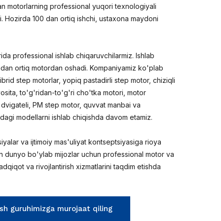
an motorlarning professional yuqori texnologiyali
i. Hozirda 100 dan ortiq ishchi, ustaxona maydoni
da professional ishlab chiqaruvchilarmiz. Ishlab
liondan ortiq motordan oshadi. Kompaniyamiz ko'plab
 gibrid step motorlar, yopiq pastadirli step motor, chiziqli
osita, to'g'ridan-to'g'ri cho'tka motori, motor
z dvigateli, PM step motor, quvvat manbai va
rdagi modellarni ishlab chiqishda davom etamiz.
siyalar va ijtimoiy mas'uliyat kontseptsiyasiga rioya
n dunyo bo'ylab mijozlar uchun professional motor va
dqiqot va rivojlantirish xizmatlarini taqdim etishda
ash guruhimizga murojaat qiling