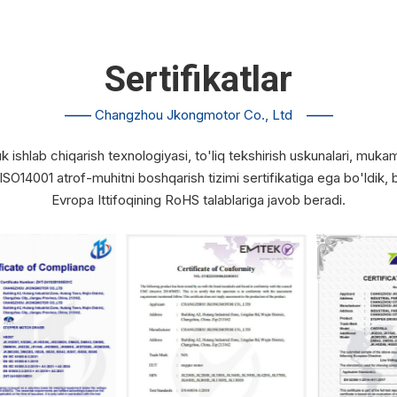
Sertifikatlar
——
Changzhou Jkongmotor Co., Ltd
——
shlab chiqarish texnologiyasi, to'liq tekshirish uskunalari, mukamm
 ISO14001 atrof-muhitni boshqarish tizimi sertifikatiga ega bo'ldik,
Evropa Ittifoqining RoHS talablariga javob beradi.