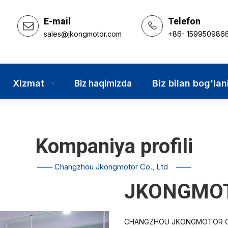
E-mail
Telefon
sales@jkongmotor.com
+86- 159950986
Xizmat
Biz bilan bog'lan
Biz haqimizda
Kompaniya profili
——
Changzhou Jkongmotor Co., Ltd
——
JKONGMOT
CHANGZHOU JKONGMOTOR CO.,LT