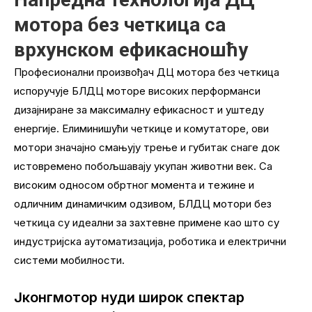
мотора без четкица са
врхунском ефикасношћу
Професионални произвођач ДЦ мотора без четкица
испоручује БЛДЦ моторе високих перформанси
дизајниране за максималну ефикасност и уштеду
енергије. Елиминишући четкице и комутаторе, ови
мотори значајно смањују трење и губитак снаге док
истовремено побољшавају укупан животни век. Са
високим односом обртног момента и тежине и
одличним динамичким одзивом, БЛДЦ мотори без
четкица су идеални за захтевне примене као што су
индустријска аутоматизација, роботика и електрични
системи мобилности.
Јконгмотор нуди широк спектар