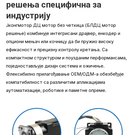
решења специфична за
индустрију
Јконгмотор ДЦ мотор без четкица (БЛДЦ мотор
решење) комбинује интегрисани драјвер, енкодер и
опциони мењач или кочницу да би пружио високу
ефикасност и прецизну контролу кретања. Са
компактном структуром и поузданим перформансама,
поједностављује дизајн система и ожичење.
Флексибилно прилагођавање ОЕМ/ОДМ-а обезбеђује
компатибилност са различитим апликацијама
аутоматизације, роботике и паметне опреме.