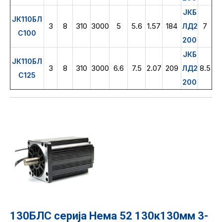
ЈКБ
ЈК110БЛ
3
8
310
3000
5
5.6
1.57
184
7
ЛД2
С100
200
ЈКБ
ЈК110БЛ
3
8
310
3000
6.6
7.5
2.07
209
8.5
ЛД2
С125
200
130БЛС серија Нема 52 130к130мм 3-