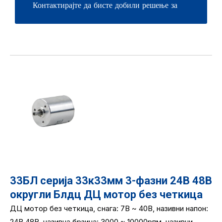
Контактирајте да бисте добили решење за
БЛДЦ Мотион
33БЛ серија 33к33мм 3-фазни 24В 48В
округли Блдц ДЦ мотор без четкица
ДЦ мотор без четкица, снага: 7В ~ 40В, називни напон:
24В 48В, називна брзина: 3000 ~ 10000рпм, називни