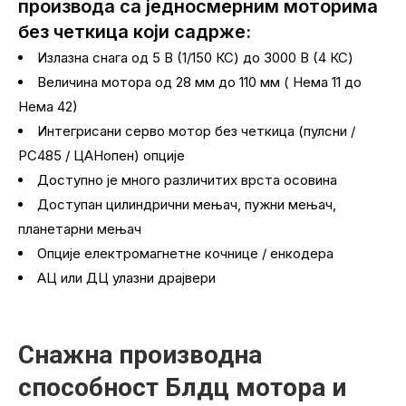
производа са једносмерним моторима
без четкица који садрже:
Излазна снага од 5 В (1/150 КС) до 3000 В (4 КС)
Величина мотора од 28 мм до 110 мм ( Нема 11 до
Нема 42)
Интегрисани серво мотор без четкица (пулсни /
РС485 / ЦАНопен) опције
Доступно је много различитих врста осовина
Доступан цилиндрични мењач, пужни мењач,
планетарни мењач
Опције електромагнетне кочнице / енкодера
АЦ или ДЦ улазни драјвери
Снажна производна
способност Блдц мотора и