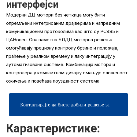
интерфејси
Модерни ДЦ мотори без четкица могу бити
опремљени интегрисаним драјверима и напредним
комуникационим протоколима као што су РС485 и
ЦАНопен. Ова паметна БЛДЦ моторна решења
омогућавају прецизну контролу брзине и положаја,
праћење у реалном времену и лаку интеграцију у
аутоматизоване системе. Комбинација мотора и
контролера у компактном дизајну смањује сложеност
ожичења и повећава поузданост система.
Контактирајте да бисте добили решење за
Карактеристике:
БЛДЦ Мотион