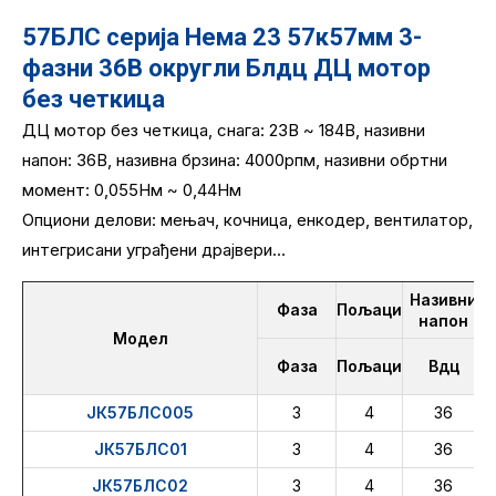
57БЛС серија Нема 23 57к57мм 3-
фазни 36В округли Блдц ДЦ мотор
без четкица
ДЦ мотор без четкица, снага: 23В ~ 184В, називни
напон: 36В, називна брзина: 4000рпм, називни обртни
момент: 0,055Нм ~ 0,44Нм
Опциони делови: мењач, кочница, енкодер, вентилатор,
интегрисани уграђени драјвери...
Називни
Фаза
Пољаци
напон
Модел
Фаза
Пољаци
Вдц
ЈК57БЛС005
3
4
36
ЈК57БЛС01
3
4
36
ЈК57БЛС02
3
4
36