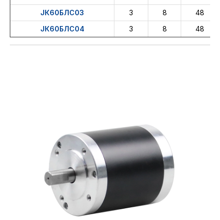
ЈК60БЛС03
3
8
48
ЈК60БЛС04
3
8
48