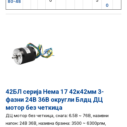
0
5
80-48
0
42БЛ серија Нема 17 42к42мм 3-
фазни 24В 36В округли Блдц ДЦ
мотор без четкица
ДЦ мотор без четкица, снага: 6.5В ~ 76В, називни
напон: 24В 36В, називна брзина: 3500 ~ 6300рпм,