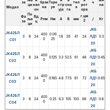
за
брзи
Торк
тел
ч
ци
нап
стр
сна
рот
на
на
уе
а
Модел
он
уја
га
ора
По
г.цм
Фа
Вд
ља
Рпм
Нм
А
В
мм
/
Кг
2
за
ц
ци
ЈКБ
ЈК42БЛ
400
0.06
3
8
24
1.8
26
41
24
ЛД1
0.3
0
25
С01
20
ЈКБ
ЈК42БЛ
400
3
8
24
0.125
3.3
52.5
61
48
ЛД1
0.45
0
С02
20
ЈКБ
ЈК42БЛ
400
3
8
24
0.185
4.8
77.5
81
72
ЛД1
0.65
0
С03
20
ЈКБ
ЈК42БЛ
400
3
8
24
0.25
6.3
105
100
96
ЛД1
0.8
0
С04
20