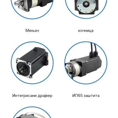
Мењач
кочница
Интегрисани драјвер
ИП65 заштита