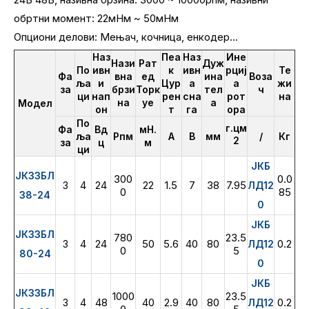
обртни момент: 22мНм ~ 50мНм
Опциони делови: Мењач, кочница, енкодер...
Наз
Пеа
Наз
Ине
Нази
Рат
Дуж
По
ивн
к
ивн
рциј
Те
Фа
вна
ед
ина
Воза
ља
и
Цур
а
а
жи
за
брзи
Торк
тел
ч
ци
нап
рен
сна
рот
на
на
уе
а
Модел
он
т
га
ора
По
г.цм
Фа
Вд
мН.
ља
Рпм
А
В
мм
/
Кг
2
за
ц
м
ци
ЈКБ
ЈК33БЛ
300
0.0
4
24
22
1.5
7
38
7.95
3
ЛД12
0
85
38-24
0
ЈКБ
ЈК33БЛ
780
23.5
4
24
50
5.6
40
80
0.2
3
ЛД12
0
5
80-24
0
ЈКБ
ЈК33БЛ
1000
23.5
4
48
40
2.9
40
80
0.2
3
ЛД12