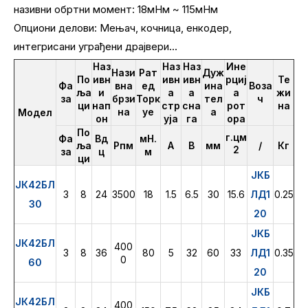
називни обртни момент: 18мНм ~ 115мНм
Опциони делови: Мењач, кочница, енкодер,
интегрисани уграђени драјвери...
Наз
Наз
Наз
Ине
Нази
Рат
Дуж
По
ивн
ивн
ивн
рциј
Те
Фа
вна
ед
ина
Воза
ља
и
а
а
а
жи
за
брзи
Торк
тел
ч
ци
нап
стр
сна
рот
на
на
уе
а
Модел
он
уја
га
ора
По
г.цм
Фа
Вд
мН.
ља
Рпм
А
В
мм
/
Кг
2
за
ц
м
ци
ЈКБ
ЈК42БЛ
3
8
24
3500
18
1.5
6.5
30
15.6
ЛД1
0.25
30
20
ЈКБ
ЈК42БЛ
400
3
8
36
80
5
32
60
33
ЛД1
0.35
0
60
20
ЈКБ
ЈК42БЛ
400