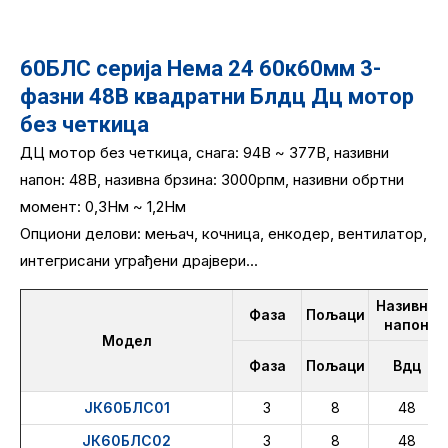
60БЛС серија Нема 24 60к60мм 3-
фазни 48В квадратни Блдц Дц мотор
без четкица
ДЦ мотор без четкица, снага: 94В ~ 377В, називни
напон: 48В, називна брзина: 3000рпм, називни обртни
момент: 0,3Нм ~ 1,2Нм
Опциони делови: мењач, кочница, енкодер, вентилатор,
интегрисани уграђени драјвери...
Називни
Фаза
Пољаци
напон
Модел
Фаза
Пољаци
Вдц
ЈК60БЛС01
3
8
48
ЈК60БЛС02
3
8
48