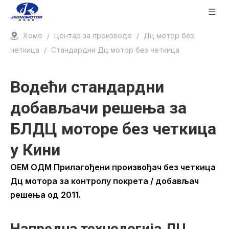
Хоме
/
Центар за производе
/
Дц мотор без
четкица
/
Стандардни Дц мотор без четкица
Водећи стандардни
добављачи решења за
БЛДЦ моторе без четкица
у Кини
ОЕМ ОДМ Прилагођени произвођач без четкица
Дц мотора за контролу покрета / добављач
решења од 2011.
Напредна технологија ДЦ