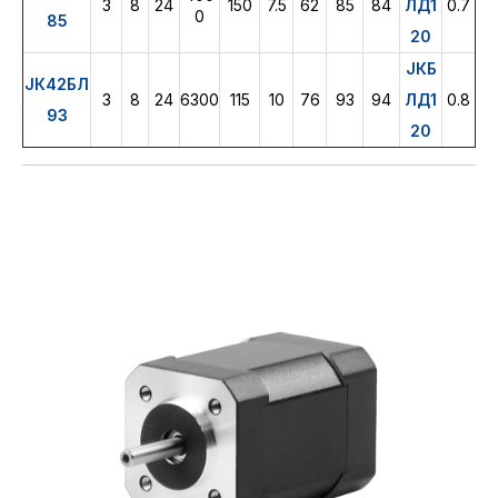
3
8
24
150
7.5
62
85
84
ЛД1
0.7
0
85
20
ЈКБ
ЈК42БЛ
3
8
24
6300
115
10
76
93
94
ЛД1
0.8
93
20