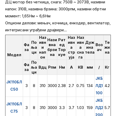
ДЦ мотор без четкица, снага: 750В ~ 2073В, називни
напон: 310В, називна брзина: 3000рпм, називни обртни
момент: 1,65Нм ~ 6,6Нм
Опциони делови: мењач, кочница, енкодер, вентилатор,
интегрисани уграђени драјвери...
Наз
Наз
Наз
Нази
Рат
По
ивн
ивн
ивн
Дуж
Те
Фа
вна
ед
Воз
ља
и
а
а
ина
жи
за
брзи
Тор
ач
ци
нап
стр
сна
тела
на
на
куе
Модел
он
уја
га
По
Фа
ља
Вдц
Рпм
Нм
А
КВ
мм
/
Кг
за
ци
ЈКБ
ЈК110БЛ
3
8
310
3000
2.38
2.7
0.75
134
4.2
ЛД1
С50
100
ЈКБ
ЈК110БЛ
3
8
310
3000
3.3
3.7
1.03
159
5.7
ЛД2
С75
200