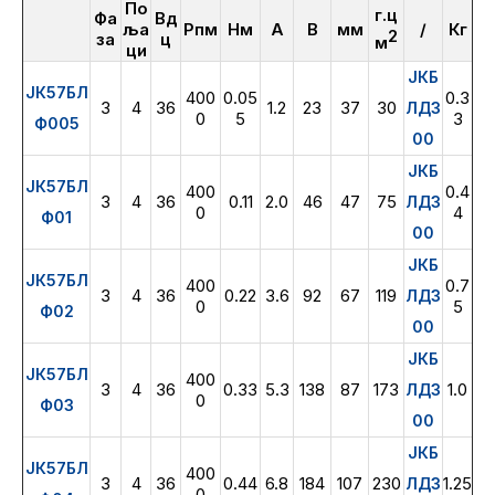
По
г.ц
Фа
Вд
ља
Рпм
Нм
А
В
мм
/
Кг
2
за
ц
м
ци
ЈКБ
ЈК57БЛ
400
0.05
0.3
3
4
36
1.2
23
37
30
ЛД3
0
5
3
Ф005
00
ЈКБ
ЈК57БЛ
400
0.4
3
4
36
0.11
2.0
46
47
75
ЛД3
0
4
Ф01
00
ЈКБ
ЈК57БЛ
400
0.7
3
4
36
0.22
3.6
92
67
119
ЛД3
0
5
Ф02
00
ЈКБ
ЈК57БЛ
400
3
4
36
0.33
5.3
138
87
173
1.0
ЛД3
0
Ф03
00
ЈКБ
ЈК57БЛ
400
3
4
36
0.44
6.8
184
107
230
1.25
ЛД3
0