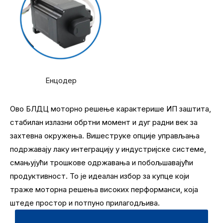
Енцодер
Ово БЛДЦ моторно решење карактерише ИП заштита,
стабилан излазни обртни момент и дуг радни век за
захтевна окружења. Вишеструке опције управљања
подржавају лаку интеграцију у индустријске системе,
смањујући трошкове одржавања и побољшавајући
продуктивност. То је идеалан избор за купце који
траже моторна решења високих перформанси, која
штеде простор и потпуно прилагодљива.