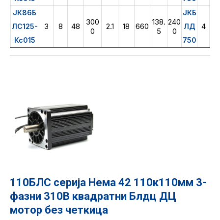
ЈК86Б
ЈКБ
300
138.
240
3
8
48
2.1
18
660
4
ЛС125-
ЛД
0
5
0
Кс015
750
110БЛС серија Нема 42 110к110мм 3-
фазни 310В квадратни Блдц ДЦ
мотор без четкица