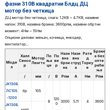
фазни 310В квадратни Блдц ДЦ
мотор без четкица
ДЦ мотор без четкица, снага: 1.2КВ ~ 4.7КВ, називни
напон: 310В, називна брзина: 3600рпм, називни обртни
момент: 4Нм ~ 15Нм
Опциони делови: мењач, кочница, енкодер,
вентилатор...
Брзин
Нази
Нази
Рате
Халл
По
По
а без
Мотор
вна
вна
д
Сенсо
ља
ве
опте
Моде
Ленгтх
брзи
струј
Торку
р
ци
р
реће
л
на
а
е
ња
/
мм
/
В
Рпм
А
Нм
Рпм
ЈК130Б
бр
105
ЛС105
-1200
120
8
3000
5.11
4
3600
0
ЈК130Б
халл