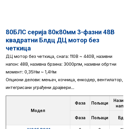
80БЛС серија 80к80мм 3-фазни 48В
квадратни Блдц ДЦ мотор без
четкица
ДЦ мотор без четкица, снага: 110В ~ 440В, називни
напон: 48В, називна брзина: 3000рпм, називни обртни
момент: 0,35Нм ~ 1,4Нм
Опциони делови: мењач, кочница, енкодер, вентилатор,
интегрисани уграђени драјвери...
Називн
Фаза
Пољаци
напон
Модел
Фаза
Пољаци
Вдц