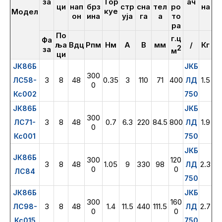
за
Тор
ач
ци
нап
брз
стр
сна
тел
ро
на
куе
Модел
он
ина
уја
га
а
то
ра
По
г.ц
Фа
ља
Вдц
Рпм
Нм
А
В
мм
/
Кг
2
за
м
ци
ЈК86Б
ЈКБ
300
3
8
48
0.35
3
110
71
400
1.5
ЛС58-
ЛД
0
Кс002
750
ЈК86Б
ЈКБ
300
3
8
48
0.7
6.3
220
84.5
800
1.9
ЛС71-
ЛД
0
Кс001
750
ЈКБ
ЈК86Б
300
120
3
8
48
1.05
9
330
98
2.3
ЛД
0
0
ЛС84
750
ЈК86Б
ЈКБ
300
160
3
8
48
1.4
11.5
440
111.5
2.7
ЛС98-
ЛД
0
0
Кс015
750