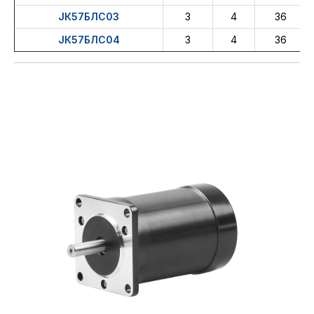
ЈК57БЛС03
3
4
36
ЈК57БЛС04
3
4
36