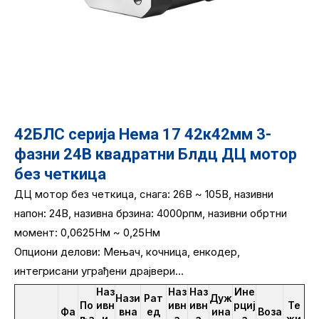
42БЛС серија Нема 17 42к42мм 3-
фазни 24В квадратни Блдц ДЦ мотор
без четкица
ДЦ мотор без четкица, снага: 26В ~ 105В, називни
напон: 24В, називна брзина: 4000рпм, називни обртни
момент: 0,0625Нм ~ 0,25Нм
Опциони делови: Мењач, кочница, енкодер,
интегрисани уграђени драјвери...
Наз
Наз
Наз
Ине
Нази
Рат
Дуж
По
ивн
ивн
ивн
рциј
Те
Фа
вна
ед
ина
Воза
ља
и
а
а
а
жи