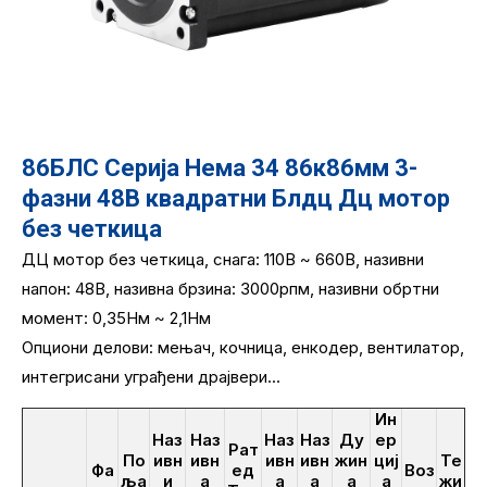
86БЛС Серија Нема 34 86к86мм 3-
фазни 48В квадратни Блдц Дц мотор
без четкица
ДЦ мотор без четкица, снага: 110В ~ 660В, називни
напон: 48В, називна брзина: 3000рпм, називни обртни
момент: 0,35Нм ~ 2,1Нм
Опциони делови: мењач, кочница, енкодер, вентилатор,
интегрисани уграђени драјвери...
Ин
Наз
Наз
Наз
Наз
Ду
ер
Рат
По
ивн
ивн
ивн
ивн
жин
циј
Те
Фа
ед
Воз
ља
и
а
а
а
а
а
жи