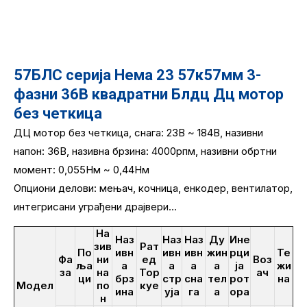
57БЛС серија Нема 23 57к57мм 3-
фазни 36В квадратни Блдц Дц мотор
без четкица
ДЦ мотор без четкица, снага: 23В ~ 184В, називни
напон: 36В, називна брзина: 4000рпм, називни обртни
момент: 0,055Нм ~ 0,44Нм
Опциони делови: мењач, кочница, енкодер, вентилатор,
интегрисани уграђени драјвери...
На
Наз
Наз
Наз
Ду
Ине
зив
Рат
По
ивн
ивн
ивн
жин
рци
Те
Фа
ни
ед
Воз
ља
а
а
а
а
ја
жи
за
на
Тор
ач
ци
брз
стр
сна
тел
рот
на
Модел
по
куе
ина
уја
га
а
ора
н