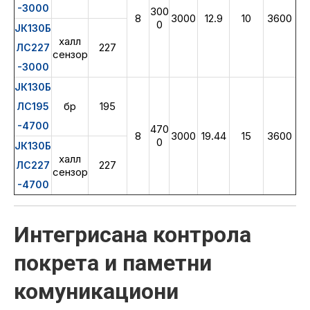
-3000
300
8
3000
12.9
10
3600
0
ЈК130Б
халл
227
ЛС227
сензор
-3000
ЈК130Б
бр
195
ЛС195
-4700
470
8
3000
19.44
15
3600
0
ЈК130Б
халл
227
ЛС227
сензор
-4700
Интегрисана контрола
покрета и паметни
комуникациони