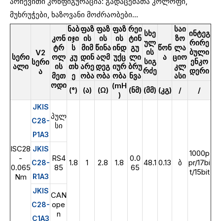
არჩევითი კონფიგურაცია: გადაცემათა კოლოფი,
მუხრუჭები, ხაზოვანი მოძრაობები...
ნაბ
ფაზ
ფაზ
ფაზ
რეი
საი
სხე
ინტეგ
კონ
იჯი
ის
ის
ის
ტინ
ზო
ულ
რირე
ტრ
ს
მიმ
წინა
ინდ
გუ
წონ
ლა
ის
ბული
V2
სერი
ოლ
კუ
დინ
აღმ
უქც
ლი
ა
ციო
სიგ
ენკო
სერი
ალი
ის
თხ
არე
დეგ
იურ
ბრუ
კლ
რძე
დერი
ა
მეთ
ე
ობა
ობა
ობა
ნვა
ასი
ოდი
(mH
(°)
(ა)
(Ω)
(ნმ)
(მმ)
(კგ)
/
/
)
JKIS
პულ
C28-
სი
P1A3
ISC28
JKIS
1000p
-
RS4
0.0
1.8
1
2.8
1.8
48.1
0.13
ბ
pr/17bi
C28-
0.065
85
65
t/15bit
Nm
R1A3
JKIS
CAN
ope
C28-
n
C1A3