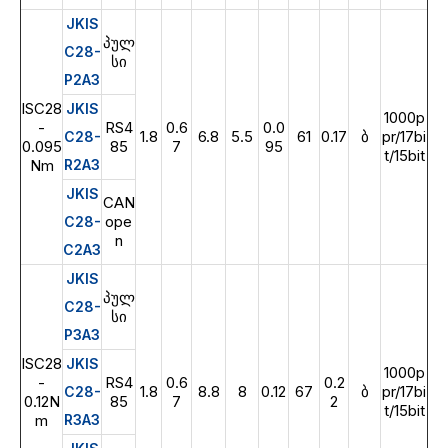
JKIS
პულ
C28-
სი
P2A3
ISC28
JKIS
1000p
-
RS4
0.6
0.0
1.8
6.8
5.5
61
0.17
ბ
pr/17bi
C28-
0.095
85
7
95
t/15bit
Nm
R2A3
JKIS
CAN
ope
C28-
n
C2A3
JKIS
პულ
C28-
სი
P3A3
ISC28
JKIS
1000p
-
RS4
0.6
0.2
1.8
8.8
8
0.12
67
ბ
pr/17bi
C28-
0.12N
85
7
2
t/15bit
m
R3A3