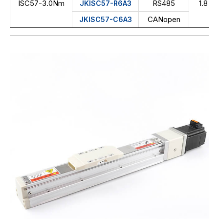
ISC57-3.0Nm
RS485
1.8
JKISC57-R6A3
CANopen
JKISC57-C6A3