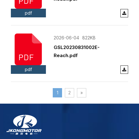
pdf
2026-06-04
822KB
GSL20230831002E-
Reach.pdf
pdf
1
2
»