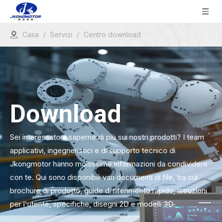
Casa
/
Servizi
/
Centro download
Download
Sei interessato a saperne di più sui nostri prodotti? I team
applicativi, ingegneristici e di supporto tecnico di
Jkongmotor hanno moltissime informazioni da condividere
con te. Qui sono disponibili vari documenti di file, tra cui
brochure di prodotto, guide di riferimento rapido, istruzioni
per l'utente, specifiche, disegni 2D e modelli 3D.