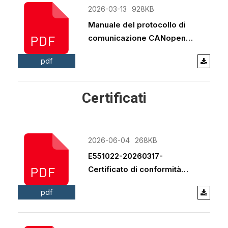
2026-03-13
928KB
Manuale del protocollo di
comunicazione CANopen
dei servomotori integrati
pdf
Jkongmotor.pdf
Certificati
2026-06-04
268KB
E551022-20260317-
Certificato di conformità
UL.pdf
pdf