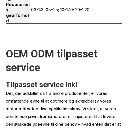
Reduceren
03-1:3; 05-1:5; 10-1:10; 20-1:20...
s
gearforhol
d
OEM ODM tilpasset
service
Tilpasset service inkl
Det, der adskiller os fra andre producenter, er vores
omfattende evne til at optimere og skræddersy vores
motorer til netop dine applikationskrav. Vi sikrer, at vores
børsteløse jævnstrømsmotorer er finjusteret til at levere
den ønskede ydeevne til dine behov – hvad enten det er at