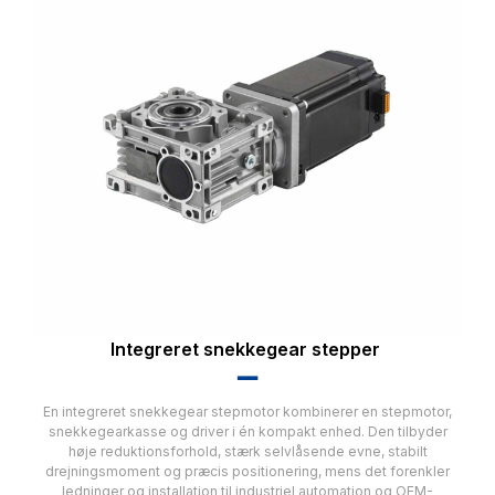
Integreret snekkegear stepper
▂▂
En integreret snekkegear stepmotor kombinerer en stepmotor,
snekkegearkasse og driver i én kompakt enhed. Den tilbyder
høje reduktionsforhold, stærk selvlåsende evne, stabilt
drejningsmoment og præcis positionering, mens det forenkler
ledninger og installation til industriel automation og OEM-