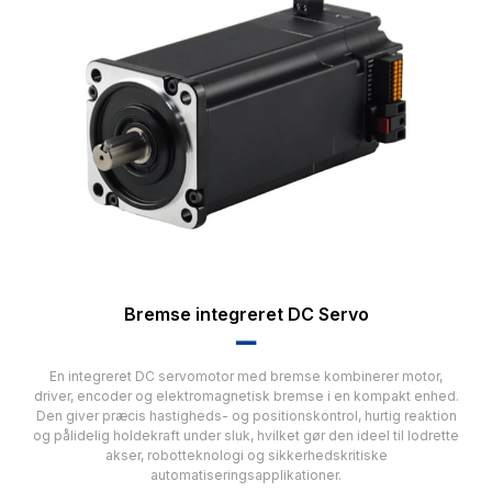
Bremse integreret DC Servo
▂▂
En integreret DC servomotor med bremse kombinerer motor,
driver, encoder og elektromagnetisk bremse i en kompakt enhed.
Den giver præcis hastigheds- og positionskontrol, hurtig reaktion
og pålidelig holdekraft under sluk, hvilket gør den ideel til lodrette
akser, robotteknologi og sikkerhedskritiske
automatiseringsapplikationer.