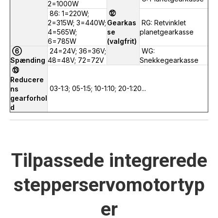
2=1000W
⑫
86: 1=220W;
2=315W; 3=440W;
Gearkas
RG: Retvinklet
4=565W;
se
planetgearkasse
6=785W
(valgfrit)
⑥
24=24V; 36=36V;
WG:
Spænding
48=48V; 72=72V
Snekkegearkasse
⑬
Reducere
03-1:3; 05-1:5; 10-1:10; 20-1:20...
ns
gearforhol
d
Tilpassede integrerede
stepperservomotortyp
er