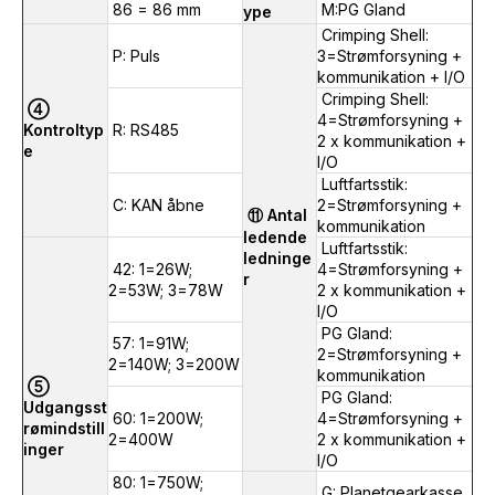
86 = 86 mm
M:PG Gland
ype
Crimping Shell:
P: Puls
3=Strømforsyning +
kommunikation + I/O
Crimping Shell:
④
4=Strømforsyning +
Kontroltyp
R: RS485
2 x kommunikation +
e
I/O
Luftfartsstik:
C: KAN åbne
2=Strømforsyning +
⑪ Antal
kommunikation
ledende
Luftfartsstik:
ledninge
42: 1=26W;
4=Strømforsyning +
r
2=53W; 3=78W
2 x kommunikation +
I/O
PG Gland:
57: 1=91W;
2=Strømforsyning +
2=140W; 3=200W
kommunikation
⑤
PG Gland:
Udgangsst
60: 1=200W;
4=Strømforsyning +
rømindstill
2=400W
2 x kommunikation +
inger
I/O
80: 1=750W;
G: Planetgearkasse