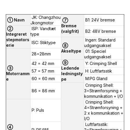
JK: Changzhou
① Navn
B1: 24V bremse
⑦
Jkongmotor
Bremse
②
ISP: Vandtæt
(valgfrit)
B2: 48V bremse
Integreret
type
stepmotors
Ingen: Standard
ISC: Stiktype
erie
⑧
udgangsaksel
Akseltype
01: Speciel
28=28mm
udgangsaksel
⑨
42 = 42 mm
Y: Crimping Shell
③
Ledende
57 = 57 mm
H: Luftfartsstik
Motorramm
ledningsty
60 = 60 mm
M:PG Gland
e
pe
Crimping Shell:
86 = 86 mm
3=Strømforsyning +
kommunikation + I/O
Crimping Shell:
4=Strømforsyning +
P: Puls
2 x kommunikation +
I/O
Luftfartsstik:
④
R: RS485
2=Strømforsyning +