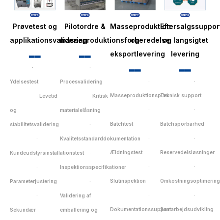
Prøvetest og
Pilotordre &
Masseproduktion
Eftersalgssuppor
applikationsvalidering
masseproduktionsforberedelse
og
og langsigtet
▂▂
▂▂
eksportlevering
levering
▂▂
▂▂
·
·
·
·
Ydelsestest
Procesvalidering
Masseproduktionsplan
Teknisk support
· Levetid
· Kritisk
·
·
og
materialelåsning
Batchtest
Batchsporbarhed
stabilitetsvalidering
·
·
·
·
Kvalitetsstandarddokumentation
Ældningstest
Reservedelsløsninger
Kundeudstyrsinstallationstest
·
·
·
·
Inspektionsspecifikationer
Slutinspektion
Omkostningsoptimering
Parameterjustering
·
·
·
·
Validering af
Dokumentationssupport
Samarbejdsudvikling
Sekundær
emballering og