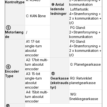
Kontroltype
⑩ Antal
kommunikation
ledende
Luftfartsstik:
ledninger
4=Strømforsyning +
C: KAN åbne
2 x kommunikation +
I/O
⑤
PG Gland:
Motorlæng
/
2=Strømforsyning +
de
kommunikation
A1: 17-bit
PG Gland:
single-turn
4=Strømforsyning +
absolut
2 x kommunikation +
encoder
I/O
A2: 17bit multi-
turn absolut
G: Planetgearkasse
⑥
encoder
Encoder
⑪
A3: 15-bit
Type
single-turn
Gearkasse
RG: Retvinklet
absolut
(ekstrauds
planetgearkasse
encoder
tyr)
A4: 15bit multi-
WG:
turn absolut
Snekkegearkasse
encoder
⑫