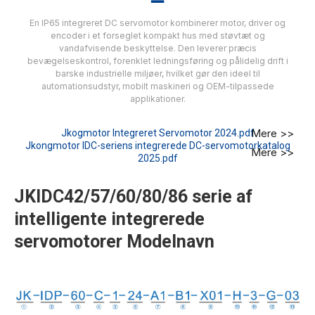
En IP65 integreret DC servomotor kombinerer motor, driver og
encoder i et forseglet kompakt hus med støvtæt og
vandafvisende beskyttelse. Den leverer præcis
bevægelseskontrol, forenklet ledningsføring og pålidelig drift i
barske industrielle miljøer, hvilket gør den ideel til
automationsudstyr, mobilt maskineri og OEM-tilpassede
applikationer.
Mere >>
Jkogmotor Integreret Servomotor 2024.pdf
Jkongmotor IDC-seriens integrerede DC-servomotorkatalog
Mere >>
2025.pdf
JKIDC42/57/60/80/86 serie af
intelligente integrerede
servomotorer Modelnavn