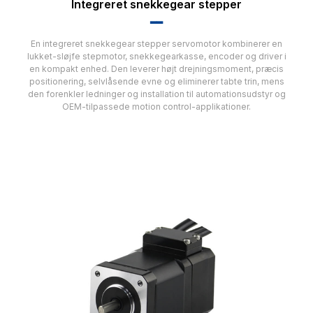
Integreret snekkegear stepper
▂▂
En integreret snekkegear stepper servomotor kombinerer en
lukket-sløjfe stepmotor, snekkegearkasse, encoder og driver i
en kompakt enhed. Den leverer højt drejningsmoment, præcis
positionering, selvlåsende evne og eliminerer tabte trin, mens
den forenkler ledninger og installation til automationsudstyr og
OEM-tilpassede motion control-applikationer.