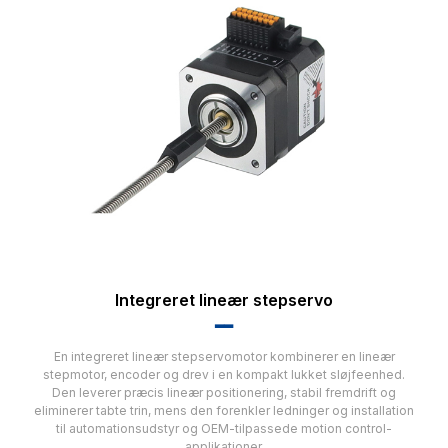
Integreret lineær stepservo
▂▂
En integreret lineær stepservomotor kombinerer en lineær
stepmotor, encoder og drev i en kompakt lukket sløjfeenhed.
Den leverer præcis lineær positionering, stabil fremdrift og
eliminerer tabte trin, mens den forenkler ledninger og installation
til automationsudstyr og OEM-tilpassede motion control-
applikationer.