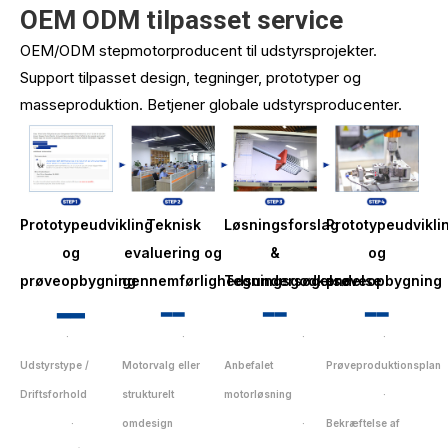
OEM ODM tilpasset service
OEM/ODM stepmotorproducent til udstyrsprojekter.
Support tilpasset design, tegninger, prototyper og
masseproduktion. Betjener globale udstyrsproducenter.
Prototypeudvikling
Teknisk
Løsningsforslag
Prototypeudvikli
og
evaluering og
&
og
prøveopbygning
gennemførlighedsundersøgelse
Tegningsgodkendelse
prøveopbygning
▂▂
▂▂
▂▂
▂▂
·
·
·
·
Udstyrstype /
Motorvalg eller
Anbefalet
Prøveproduktionsplan
Driftsforhold
strukturelt
motorløsning
·
·
omdesign
·
Bekræftelse af