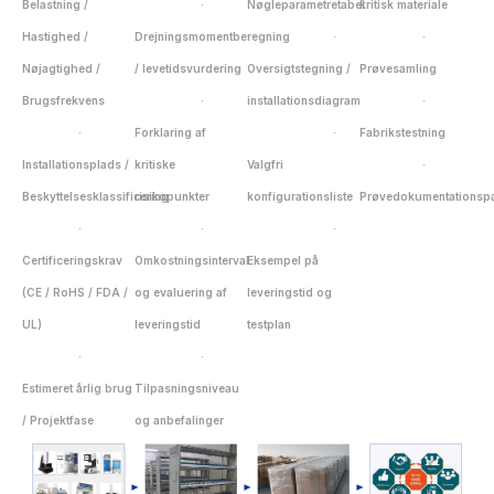
Belastning /
·
Nøgleparametretabel
kritisk materiale
Hastighed /
Drejningsmomentberegning
·
·
Nøjagtighed /
/ levetidsvurdering
Oversigtstegning /
Prøvesamling
Brugsfrekvens
·
installationsdiagram
·
·
Forklaring af
·
Fabrikstestning
Installationsplads /
kritiske
Valgfri
·
Beskyttelsesklassificering
risikopunkter
konfigurationsliste
Prøvedokumentationsp
·
·
·
Certificeringskrav
Omkostningsinterval
Eksempel på
(CE / RoHS / FDA /
og evaluering af
leveringstid og
UL)
leveringstid
testplan
·
·
Estimeret årlig brug
Tilpasningsniveau
/ Projektfase
og anbefalinger