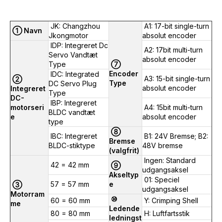
JK: Changzhou
A1: 17-bit single-turn
① Navn
Jkongmotor
absolut encoder
IDP: Integreret Dc
A2: 17bit multi-turn
Servo Vandtæt
absolut encoder
Type
⑦
Encoder
IDC: Integrated
A3: 15-bit single-turn
②
Type
DC Servo Plug
absolut encoder
Integreret
Type
DC-
IBP: Integreret
motorseri
A4: 15bit multi-turn
BLDC vandtæt
e
absolut encoder
type
⑧
IBC: Integreret
B1: 24V Bremse; B2:
Bremse
BLDC-stiktype
48V bremse
(valgfrit)
Ingen: Standard
42 = 42 mm
⑨
udgangsaksel
Akseltyp
01: Speciel
57 = 57 mm
e
③
udgangsaksel
Motorram
⑩
60 = 60 mm
Y: Crimping Shell
me
Ledende
80 = 80 mm
H: Luftfartsstik
ledningst