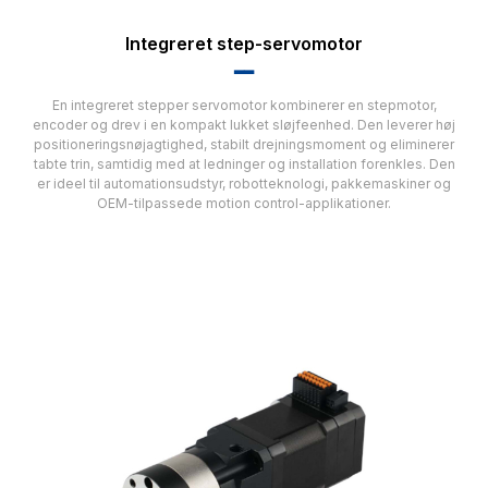
Integreret step-servomotor
▂▂
En integreret stepper servomotor kombinerer en stepmotor,
encoder og drev i en kompakt lukket sløjfeenhed. Den leverer høj
positioneringsnøjagtighed, stabilt drejningsmoment og eliminerer
tabte trin, samtidig med at ledninger og installation forenkles. Den
er ideel til automationsudstyr, robotteknologi, pakkemaskiner og
OEM-tilpassede motion control-applikationer.