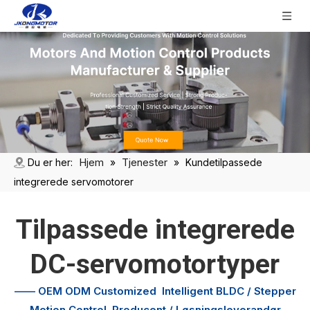
Hjem
Tjenester
Du er her:
»
»
Kundetilpassede
integrerede servomotorer
Tilpassede integrerede
DC-servomotortyper
—— OEM ODM Customized
Intelligent BLDC / Stepper
Motion Control
Producent / Løsningsleverandør