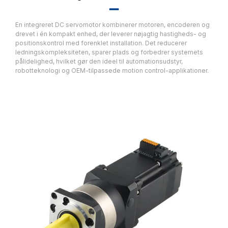
▂▂
En integreret DC servomotor kombinerer motoren, encoderen og
drevet i én kompakt enhed, der leverer nøjagtig hastigheds- og
positionskontrol med forenklet installation. Det reducerer
ledningskompleksiteten, sparer plads og forbedrer systemets
pålidelighed, hvilket gør den ideel til automationsudstyr,
robotteknologi og OEM-tilpassede motion control-applikationer.