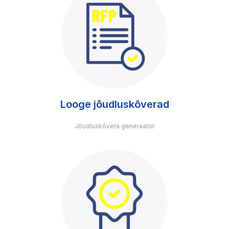
Looge jõudluskõverad
Jõudluskõvera generaator