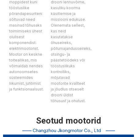
moppidest kuni
drooni lennuvõime,
tööstuslike
kasuliku koorma
põrandapesuriteni
käsitlemise ja
sõltuvad need
missiooni edukuse.
masinad tõhusaks
Olenemata sellest,
toimimiseks ühest
kas neid
olulisest
kasutatakse
komponendist:
õhuseireks,
elektrimootorist.
põllumajandusseireks,
Mootor on keskne
otsingu- ja
toiteallikas, mis
päästetöödeks või
võimaldab nendes
tööstuslikuks
autonoomsetes
kontrolliks,
süsteemides
mõjutavad
liikumist, juhtimist
mootorite kvaliteet
ja funktsionaalsust.
ja jõudlus otseselt
drooni üldist
tõhusust ja ohutust.
Seotud mootorid
——
Changzhou Jkongmotor Co., Ltd
——