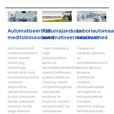
Automatiseeritud
Põllumajanduse
Laboriautomaa
meditsiiniseadmed
automatiseerimisseadmed
seadmed
Automatiseeritud
Täppisviljeluse ja
Tänapäeva
meditsiiniseadmete
targa
arenenud laborites
maailm areneb
põllumajanduse
on
kiiresti ning
ajastul on
automatiseerimisest
tehnoloogia
automaatikaseadmetest
saanud täpsuse,
nihutab piire, mida
saanud tootlikkuse
kiiruse ja
tervishoiusüsteemid
ja jätkusuutlikkuse
töökindluse
suudavad
selgroog. Nende
nurgakivi.
diagnostikas,
kõrgtehnoloogiliste
Olenemata sellest,
patsiendihoolduses
süsteemide
kas tegemist on
ja ravis saavutada.
keskmes on
biomeditsiiniliste
Nende uuenduste
mootorid, olulised
uuringute,
keskmes on üks
komponendid, mis
keemilise analüüsi,
kõige olulisem
võimaldavad
farmaatsiatestide