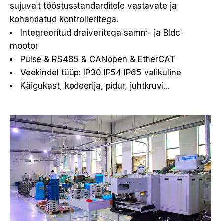
sujuvalt tööstusstandarditele vastavate ja
kohandatud kontrolleritega.
Integreeritud draiveritega samm- ja Bldc-
mootor
Pulse & RS485 & CANopen & EtherCAT
Veekindel tüüp: IP30 IP54 IP65 valikuline
Käigukast, kodeerija, pidur, juhtkruvi...