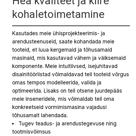
Hea kvaliteet ja kiire
kohaletoimetamine
Kasutades meie ühisprojekteerimis- ja
arendusteenuseid, saate kohandada meie
tooteid, et luua kergemaid ja tõhusamaid
masinaid, mis kasutavad vähem ja väiksemaid
komponente. Meie intuitiivsed, isejuhitavad
disainitööriistad võimaldavad teil tooteid võrgus
omas tempos modelleerida, valida ja
optimeerida. Lisaks on teil otsene juurdepääs
meie inseneridele, mis võimaldab teil oma
konkreetseid vormimismasina vajadusi
tõhusamalt lahendada.
Tugev teadus- ja arendustegevuse ning
tootmisvõimsus