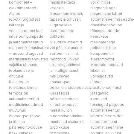
komponent – ​​
masinatel täita
või kliinilise
elektrimootorid.
keerulisi
diagnostikaga,
Alates
ülesandeid kiiresti,
parandavad labori
robotkirurgilistest
täpselt ja tõhusalt.
automatiseerimisseadm
kätest ja
Olgu selleks
drastiliselt töövoo
ventilaatoritest kuni
autonoomsed
tõhusust. Nende
infusioonipumpade
traktorid,
keerukate
ja automatiseeritud
niisutussüsteemid
masinate taga
diagnostikamasinateni
või põllukultuuride
peitub kriitiline
– mootorid tagavad
sorteerimisliinid,
komponent – ​​
meditsiinirakendustes
mootorid juhivad
elektrimootor.
vajaliku täpsuse,
liikumist, juhtimist
Mootorid toidavad
töökindluse ja
ja intelligentsust,
liikumist,
ohutuse.
mis juhivad
võimaldavad
Kaasaegse
kaasaegset
täpset
tervishoiu kiires
põllumajandustööstust.
positsioneerimist
tempos on
Kaasaegse
ja tagavad
automatiseeritud
põllumajanduse
korduvad
meditsiiniseadmed
kiiresti areneval
toimingud paljudes
muutunud
maastikul on
automatiseeritud
õigeaegse, täpse
automatiseerimine
laborisüsteemides.
ja tõhusa
muutunud oluliseks
Laboratooriumi
patsiendihoolduse
tootlikkuse
automatiseerimine
pakkumiseks
tõstmiseks,
on täpsust, kiirust