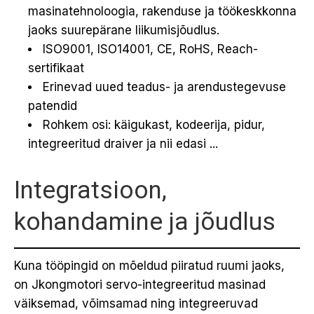
masinatehnoloogia, rakenduse ja töökeskkonna
jaoks suurepärane liikumisjõudlus.
ISO9001, ISO14001, CE, RoHS, Reach-
sertifikaat
Erinevad uued teadus- ja arendustegevuse
patendid
Rohkem osi: käigukast, kodeerija, pidur,
integreeritud draiver ja nii edasi ...
Integratsioon,
kohandamine ja jõudlus
Kuna tööpingid on mõeldud piiratud ruumi jaoks,
on Jkongmotori servo-integreeritud masinad
väiksemad, võimsamad ning integreeruvad