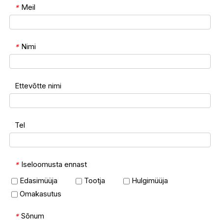
Meil
*
Nimi
*
Ettevõtte nimi
Tel
Iseloomusta ennast
*
Edasimüüja
Tootja
Hulgimüüja
Omakasutus
Sõnum
*