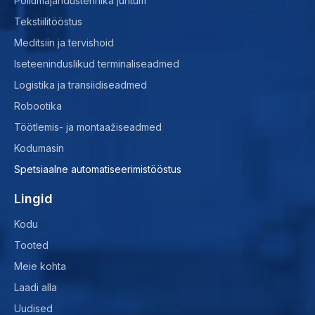
Põllumajandustehnika juhtum
Tekstiilitööstus
Meditsiin ja tervishoid
Iseteeninduslikud terminaliseadmed
Logistika ja transiidiseadmed
Robootika
Töötlemis- ja montaažiseadmed
Kodumasin
Spetsiaalne automatiseerimistööstus
Lingid
Kodu
Tooted
Meie kohta
Laadi alla
Uudised