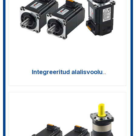
Integreeritud alalisvoolu
servomootorid >>