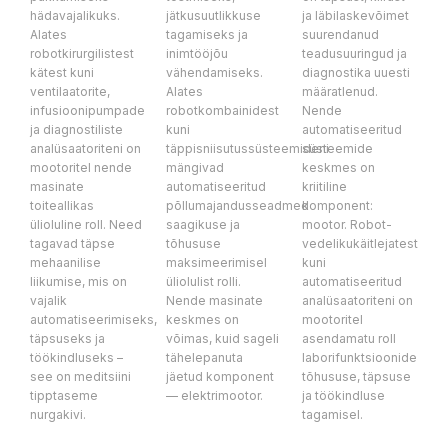
hädavajalikuks.
jätkusuutlikkuse
ja läbilaskevõimet
Alates
tagamiseks ja
suurendanud
robotkirurgilistest
inimtööjõu
teadusuuringud ja
kätest kuni
vähendamiseks.
diagnostika uuesti
ventilaatorite,
Alates
määratlenud.
infusioonipumpade
robotkombainidest
Nende
ja diagnostiliste
kuni
automatiseeritud
analüsaatoriteni on
täppisniisutussüsteemideni
süsteemide
mootoritel nende
mängivad
keskmes on
masinate
automatiseeritud
kriitiline
toiteallikas
põllumajandusseadmed
komponent:
ülioluline roll. Need
saagikuse ja
mootor. Robot-
tagavad täpse
tõhususe
vedelikukäitlejatest
mehaanilise
maksimeerimisel
kuni
liikumise, mis on
üliolulist rolli.
automatiseeritud
vajalik
Nende masinate
analüsaatoriteni on
automatiseerimiseks,
keskmes on
mootoritel
täpsuseks ja
võimas, kuid sageli
asendamatu roll
töökindluseks –
tähelepanuta
laborifunktsioonide
see on meditsiini
jäetud komponent
tõhususe, täpsuse
tipptaseme
— elektrimootor.
ja töökindluse
nurgakivi.
tagamisel.