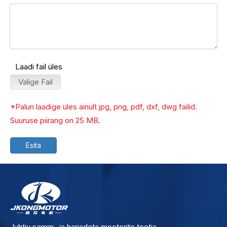
Laadi fail üles
Valige Fail
*Palun laadige üles ainult jpg, png, pdf, dxf, dwg failid.
Suuruse piirang on 25 MB.
Esita
Juhtiv samm- ja harjadeta mootorite tootja