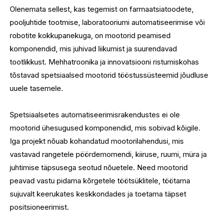
Olenemata sellest, kas tegemist on farmaatsiatoodete,
pooljuhtide tootmise, laboratooriumi automatiseerimise või
robotite kokkupanekuga, on mootorid peamised
komponendid, mis juhivad liikumist ja suurendavad
tootlikkust. Mehhatroonika ja innovatsiooni ristumiskohas
tõstavad spetsiaalsed mootorid tööstussüsteemid jõudluse
uuele tasemele.
Spetsiaalsetes automatiseerimisrakendustes ei ole
mootorid ühesugused komponendid, mis sobivad kõigile.
Iga projekt nõuab kohandatud mootorilahendusi, mis
vastavad rangetele pöördemomendi, kiiruse, ruumi, müra ja
juhtimise täpsusega seotud nõuetele. Need mootorid
peavad vastu pidama kõrgetele töötsüklitele, töötama
sujuvalt keerukates keskkondades ja toetama täpset
positsioneerimist.