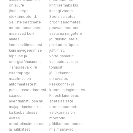
on suure
kriitilisemaks kui
jõudlusega
kunagi varem.
elektrimootorid.
Spetsiaalsetes
Selliste seadmete
drooniseadmetes
mootoriomadused
peavad mootorid
määravad kõik
vastama rangetele
alates
jõudlusnõuetele,
imemisvõimsusest
pakkudes täpset
kuni navigeerimise
juhtimist,
täpsuse ja
võrreldamatut
energiatõhususeni.
vastupidavust ja
Tänapäeva kiire
tõhusat
elutempoga
jõuülekannet
maailmas on
erinevates
automaatsetest
keskkonna- ja
puhastusseadmetest
koormustingimustes.
saanud
Kiiresti laienevas
asendamatu osa nii
spetsiaalsete
majapidamises kui
drooniseadmete
ka kaubanduses.
valdkonnas on
Alates
mootorid
robottolmuimejatest
põhikomponendid,
ja nutikatest
mis määravad