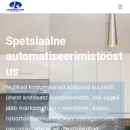
Spetsiaalne
automatiseerimistööst
us
Nutikad kodumasinad sõltuvad suuresti
ühest kriitilisest komponendist, mis sageli
jääb märkamatuks – mootorile. Alates
robottolmuimejatest kuni intelligentsete
pesumasinate ja automatiseeritud