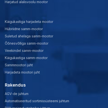
Harjatud alalisvoolu mootor
Käigukastiga harjadeta mootor
Hübriidne samm-mootor
Suletud ahelaga samm-mootor
Õõnesvõlliga samm-mootor
Veekindel samm-mootor
Käigukastiga samm-mootor
Sammmootori juht
Harjadeta mootori juht
Rakendus
AGV-de juhtum
Automatiseeritud sortimissüsteemi juhtum