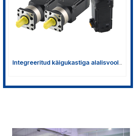
Integreeritud käigukastiga alalisvoolu
servomootorid >>