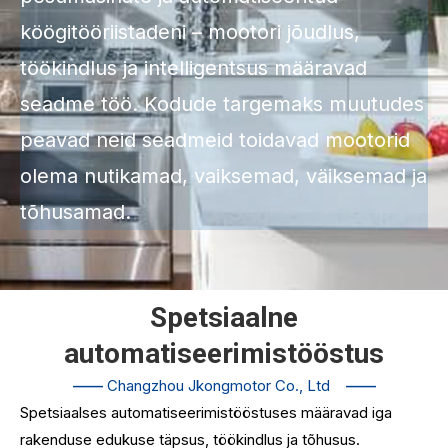
köögitööriistadeni – mootori jõudlus,
töökindlus ja intelligentsus määravad
seadme töö. Kodude targemaks muutudes
peavad neid seadmeid toidavad mootorid
olema nutikamad, vaiksemad, väiksemad ja
tõhusamad.
Spetsiaalne
automatiseerimistööstus
——
Changzhou Jkongmotor Co., Ltd
——
Spetsiaalses automatiseerimistööstuses määravad iga
rakenduse edukuse täpsus, töökindlus ja tõhusus.