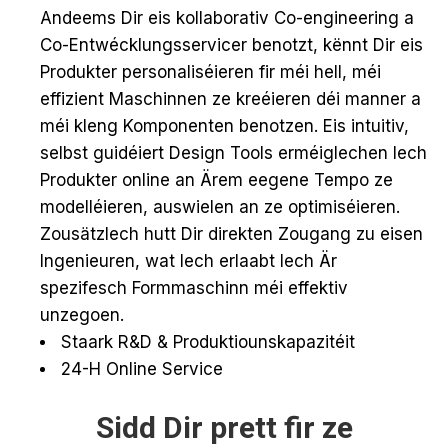
Andeems Dir eis kollaborativ Co-engineering a
Co-Entwécklungsservicer benotzt, kënnt Dir eis
Produkter personaliséieren fir méi hell, méi
effizient Maschinnen ze kreéieren déi manner a
méi kleng Komponenten benotzen. Eis intuitiv,
selbst guidéiert Design Tools erméiglechen Iech
Produkter online an Ärem eegene Tempo ze
modelléieren, auswielen an ze optimiséieren.
Zousätzlech hutt Dir direkten Zougang zu eisen
Ingenieuren, wat Iech erlaabt Iech Är
spezifesch Formmaschinn méi effektiv
unzegoen.
Staark R&D & Produktiounskapazitéit
24-H Online Service
Sidd Dir prett fir ze