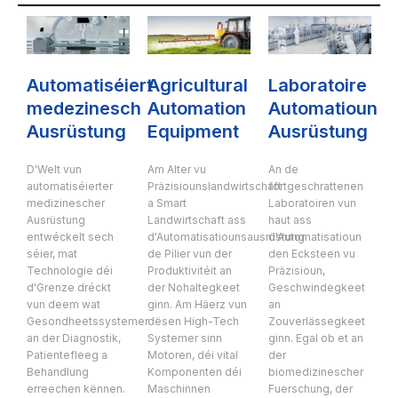
Automatiséiert
Agricultural
Laboratoire
medezinesch
Automation
Automatioun
Ausrüstung
Equipment
Ausrüstung
D'Welt vun
Am Alter vu
An de
automatiséierter
Präzisiounslandwirtschaft
fortgeschrattenen
medizinescher
a Smart
Laboratoiren vun
Ausrüstung
Landwirtschaft ass
haut ass
entwéckelt sech
d'Automatisatiounsausrüstung
d'Automatisatioun
séier, mat
de Pilier vun der
den Ecksteen vu
Technologie déi
Produktivitéit an
Präzisioun,
d'Grenze dréckt
der Nohaltegkeet
Geschwindegkeet
vun deem wat
ginn. Am Häerz vun
an
Gesondheetssystemer
dësen High-Tech
Zouverlässegkeet
an der Diagnostik,
Systemer sinn
ginn. Egal ob et an
Patientefleeg a
Motoren, déi vital
der
Behandlung
Komponenten déi
biomedizinescher
erreechen kënnen.
Maschinnen
Fuerschung, der