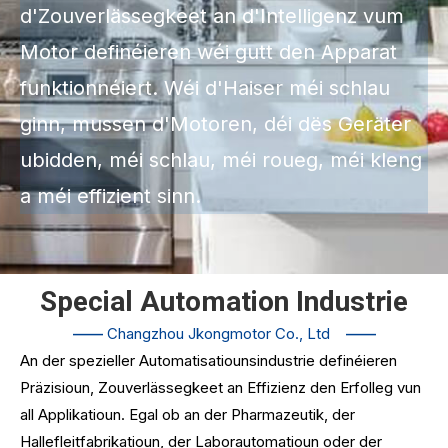
d'Zouverlässegkeet an d'Intelligenz vum
Motor definéieren wéi gutt den Apparat
funktionnéiert. Wéi d'Haiser méi schlau
ginn, mussen d'Motoren, déi dës Geräter
ubidden, méi schlau, méi roueg, méi kleng
a méi effizient sinn.
Special Automation Industrie
——
Changzhou Jkongmotor Co., Ltd
——
An der spezieller Automatisatiounsindustrie definéieren
Präzisioun, Zouverlässegkeet an Effizienz den Erfolleg vun
all Applikatioun. Egal ob an der Pharmazeutik, der
Hallefleitfabrikatioun, der Laborautomatioun oder der