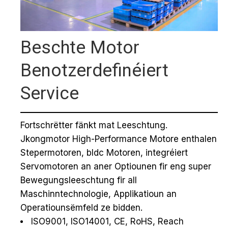
Beschte Motor
Benotzerdefinéiert
Service
Fortschrëtter fänkt mat Leeschtung.
Jkongmotor High-Performance Motore enthalen
Stepermotoren, bldc Motoren, integréiert
Servomotoren an aner Optiounen fir eng super
Bewegungsleeschtung fir all
Maschinntechnologie, Applikatioun an
Operatiounsëmfeld ze bidden.
ISO9001, ISO14001, CE, RoHS, Reach