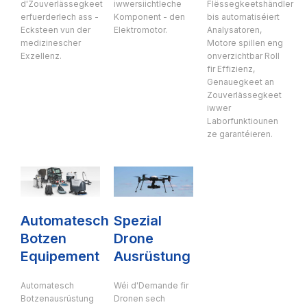
d'Zouverlässegkeet
iwwersiichtleche
Flëssegkeetshändler
erfuerderlech ass -
Komponent - den
bis automatiséiert
Ecksteen vun der
Elektromotor.
Analysatoren,
medizinescher
Motore spillen eng
Exzellenz.
onverzichtbar Roll
fir Effizienz,
Genauegkeet an
Zouverlässegkeet
iwwer
Laborfunktiounen
ze garantéieren.
Automatesch
Spezial
Botzen
Drone
Equipement
Ausrüstung
Automatesch
Wéi d'Demande fir
Botzenausrüstung
Dronen sech