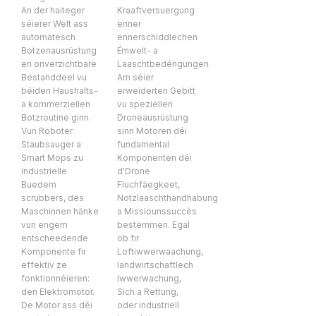
An der haiteger
Kraaftversuergung
séierer Welt ass
ënner
automatesch
ënnerschiddlechen
Botzenausrüstung
Ëmwelt- a
en onverzichtbare
Laaschtbedéngungen.
Bestanddeel vu
Am séier
béiden Haushalts-
erweiderten Gebitt
a kommerziellen
vu speziellen
Botzroutine ginn.
Droneausrüstung
Vun Roboter
sinn Motoren déi
Staubsauger a
fundamental
Smart Mops zu
Komponenten déi
industrielle
d'Drone
Buedem
Fluchfäegkeet,
scrubbers, dës
Notzlaaschthandhabung
Maschinnen hänke
a Missiounssuccès
vun engem
bestëmmen. Egal
entscheedende
ob fir
Komponente fir
Loftiwwerwaachung,
effektiv ze
landwirtschaftlech
fonktionnéieren:
Iwwerwachung,
den Elektromotor.
Sich a Rettung,
De Motor ass déi
oder industriell