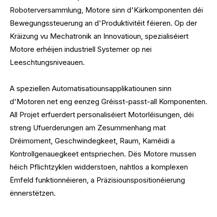
Roboterversammlung, Motore sinn d'Kärkomponenten déi
Bewegungssteuerung an d'Produktivitéit féieren. Op der
Kräizung vu Mechatronik an Innovatioun, spezialiséiert
Motore erhéijen industriell Systemer op nei
Leeschtungsniveauen.
A speziellen Automatisatiounsapplikatiounen sinn
d'Motoren net eng eenzeg Gréisst-passt-all Komponenten.
All Projet erfuerdert personaliséiert Motorléisungen, déi
streng Ufuerderungen am Zesummenhang mat
Dréimoment, Geschwindegkeet, Raum, Kaméidi a
Kontrollgenauegkeet entspriechen. Dës Motore mussen
héich Pflichtzyklen widderstoen, nahtlos a komplexen
Ëmfeld funktionnéieren, a Präzisiounspositionéierung
ënnerstëtzen.