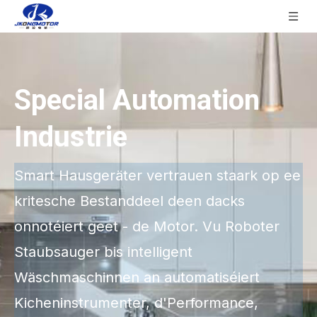
Special Automation
Industrie
Smart Hausgeräter vertrauen staark op ee
kritesche Bestanddeel deen dacks
onnotéiert geet - de Motor. Vu Roboter
Staubsauger bis intelligent
Wäschmaschinnen an automatiséiert
Kicheninstrumenter, d'Performance,