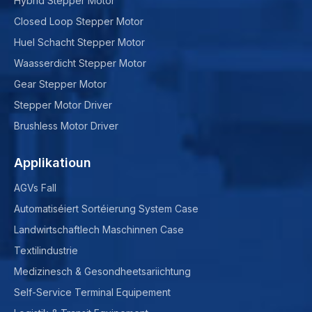
Hybrid Stepper Motor
Closed Loop Stepper Motor
Huel Schacht Stepper Motor
Waasserdicht Stepper Motor
Gear Stepper Motor
Stepper Motor Driver
Brushless Motor Driver
Applikatioun
AGVs Fall
Automatiséiert Sortéierung System Case
Landwirtschaftlech Maschinnen Case
Textilindustrie
Medizinesch & Gesondheetsariichtung
Self-Service Terminal Equipement