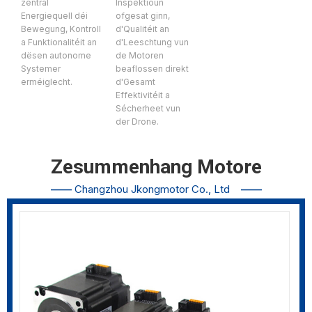
zentral
Inspektioun
Energiequell déi
ofgesat ginn,
Bewegung, Kontroll
d'Qualitéit an
a Funktionalitéit an
d'Leeschtung vun
dësen autonome
de Motoren
Systemer
beaflossen direkt
erméiglecht.
d'Gesamt
Effektivitéit a
Sécherheet vun
der Drone.
Zesummenhang Motore
——
Changzhou Jkongmotor Co., Ltd
——