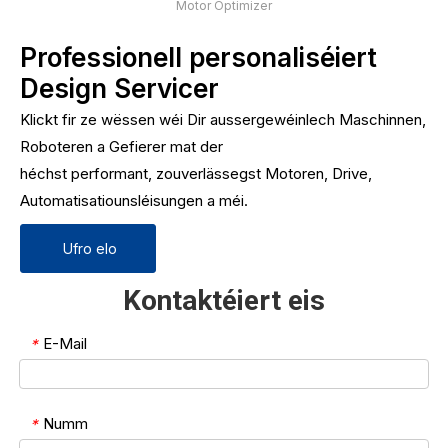
Motor Optimizer
Professionell personaliséiert
Design Servicer
Klickt fir ze wëssen wéi Dir aussergewéinlech Maschinnen,
Roboteren a Gefierer mat der
héchst performant, zouverlässegst Motoren, Drive,
Automatisatiounsléisungen a méi.
Ufro elo
Kontaktéiert eis
E-Mail
*
Numm
*