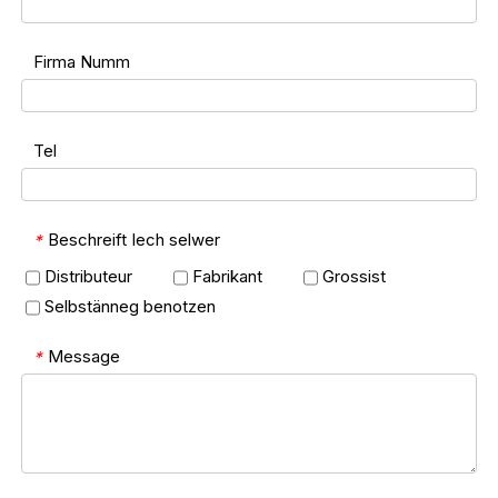
Firma Numm
Tel
Beschreift Iech selwer
*
Distributeur
Fabrikant
Grossist
Selbstänneg benotzen
Message
*