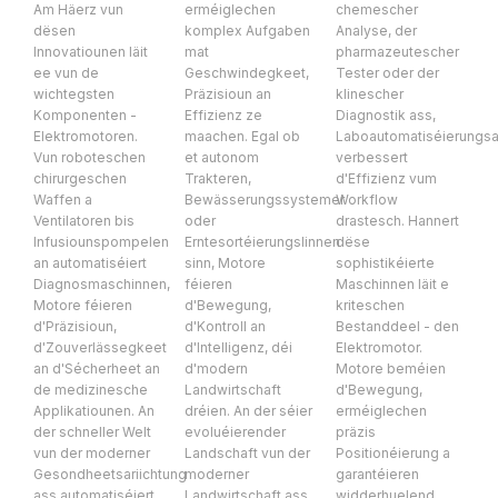
Am Häerz vun
erméiglechen
chemescher
dësen
komplex Aufgaben
Analyse, der
Innovatiounen läit
mat
pharmazeutescher
ee vun de
Geschwindegkeet,
Tester oder der
wichtegsten
Präzisioun an
klinescher
Komponenten -
Effizienz ze
Diagnostik ass,
Elektromotoren.
maachen. Egal ob
Laboautomatiséierungsa
Vun roboteschen
et autonom
verbessert
chirurgeschen
Trakteren,
d'Effizienz vum
Waffen a
Bewässerungssystemer
Workflow
Ventilatoren bis
oder
drastesch. Hannert
Infusiounspompelen
Erntesortéierungslinnen
dëse
an automatiséiert
sinn, Motore
sophistikéierte
Diagnosmaschinnen,
féieren
Maschinnen läit e
Motore féieren
d'Bewegung,
kriteschen
d'Präzisioun,
d'Kontroll an
Bestanddeel - den
d'Zouverlässegkeet
d'Intelligenz, déi
Elektromotor.
an d'Sécherheet an
d'modern
Motore beméien
de medizinesche
Landwirtschaft
d'Bewegung,
Applikatiounen. An
dréien. An der séier
erméiglechen
der schneller Welt
evoluéierender
präzis
vun der moderner
Landschaft vun der
Positionéierung a
Gesondheetsariichtung
moderner
garantéieren
ass automatiséiert
Landwirtschaft ass
widderhuelend