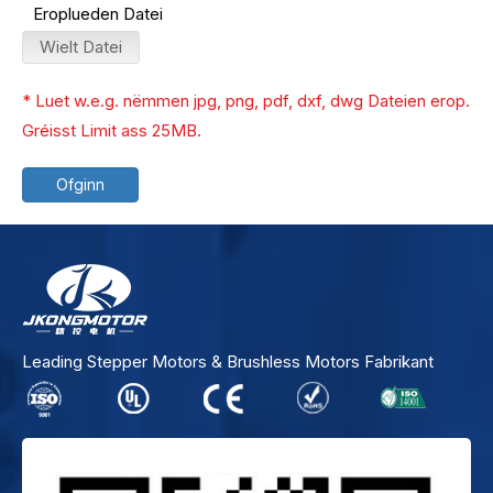
Eroplueden Datei
Wielt Datei
* Luet w.e.g. nëmmen jpg, png, pdf, dxf, dwg Dateien erop.
Gréisst Limit ass 25MB.
Ofginn
Leading Stepper Motors & Brushless Motors Fabrikant