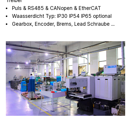
Treiber
Puls & RS485 & CANopen & EtherCAT
Waasserdicht Typ: IP30 IP54 IP65 optional
Gearbox, Encoder, Brems, Lead Schraube ...