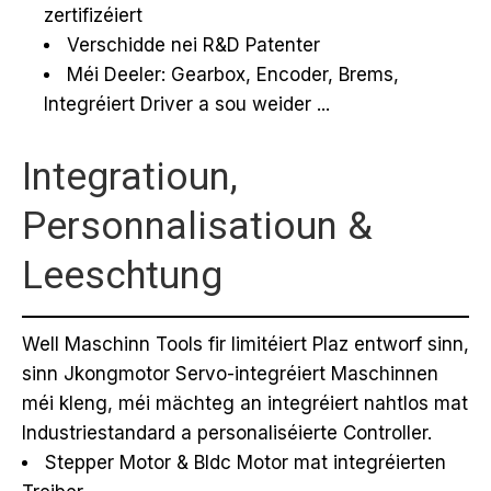
zertifizéiert
Verschidde nei R&D Patenter
Méi Deeler: Gearbox, Encoder, Brems,
Integréiert Driver a sou weider ...
Integratioun,
Personnalisatioun &
Leeschtung
Well Maschinn Tools fir limitéiert Plaz entworf sinn,
sinn Jkongmotor Servo-integréiert Maschinnen
méi kleng, méi mächteg an integréiert nahtlos mat
Industriestandard a personaliséierte Controller.
Stepper Motor & Bldc Motor mat integréierten