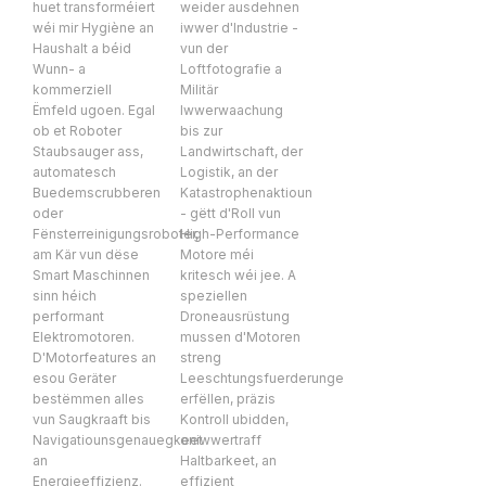
huet transforméiert
weider ausdehnen
wéi mir Hygiène an
iwwer d'Industrie -
Haushalt a béid
vun der
Wunn- a
Loftfotografie a
kommerziell
Militär
Ëmfeld ugoen. Egal
Iwwerwaachung
ob et Roboter
bis zur
Staubsauger ass,
Landwirtschaft, der
automatesch
Logistik, an der
Buedemscrubberen
Katastrophenaktioun
oder
- gëtt d'Roll vun
Fënsterreinigungsroboter,
High-Performance
am Kär vun dëse
Motore méi
Smart Maschinnen
kritesch wéi jee. A
sinn héich
speziellen
performant
Droneausrüstung
Elektromotoren.
mussen d'Motoren
D'Motorfeatures an
streng
esou Geräter
Leeschtungsfuerderunge
bestëmmen alles
erfëllen, präzis
vun Saugkraaft bis
Kontroll ubidden,
Navigatiounsgenauegkeet
oniwwertraff
an
Haltbarkeet, an
Energieeffizienz.
effizient